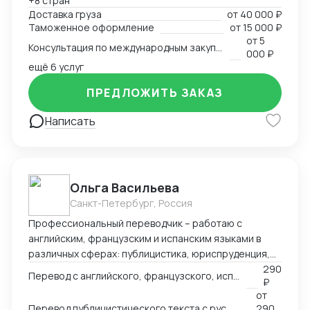
+8 стран
всех этапов оформления. Расчёт и планирование
Доставка груза
от
40 000 ₽
затрат на транспорт, налоги, сертификацию. Опыт
Таможенное оформление
от
15 000 ₽
разработки товара с нуля в Китае — от идеи и
от
5
Консультация по международным закупкам и логистике
адаптации под рынок до запуска продаж. Знание
000 ₽
рынка, умение быстро находить надёжных партнёров
ещё 6 услуг
и выстраивать устойчивые схемы поставок для
ПРЕДЛОЖИТЬ ЗАКАЗ
любой продукции — от промышленного
оборудования до товаров для маркетплейсов.
Написать
Ольга Васильева
Санкт-Петербург, Россия
Профессиональный переводчик – работаю с
английским, французским и испанским языками в
различных сферах: публицистика, юриспруденция,
адаптация игр, реклама и др.
290
Перевод с английского, французского, испанского языка на русский
₽
от
Перевод публицистического текста с русского языка на английский
290