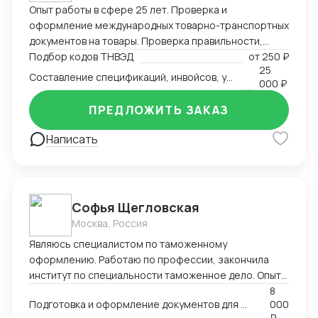
Опыт работы в сфере 25 лет. Проверка и
оформление международных товарно-транспортных
документов на товары. Проверка правильности,
полноты заполнения и комплектности перевозочных
Подбор кодов ТНВЭД
от
250 ₽
25
и сопроводительных документов. Определение кода
Составление спецификаций, инвойсов, упаковочных листов
000 ₽
товара (ТНВЭД). Выбор метода определения
таможенной стоимости и её расчёт в соответствии с
ПРЕДЛОЖИТЬ ЗАКАЗ
избранным методом. Определение мер тарифного и
нетарифного регулирования (помощь в получение
Написать
СС, ДС). Расчет таможенных платежей.
Софья Щегловская
Москва, Россия
Являюсь специалистом по таможенному
оформлению. Работаю по профессии, закончила
институт по специальности таможенное дело. Опыт
работы в двух крупных логистических компаниях, DSV
8
Подготовка и оформление документов для декларирования товаров; Консультация по процедурам
000
и ТЭК АЗИЯ ТРАНС, в таможенном отделе. Веду
₽