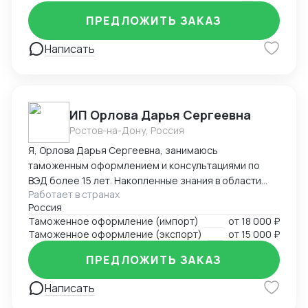
ПРЕДЛОЖИТЬ ЗАКАЗ
Написать
ИП Орлова Дарья Сергеевна
Ростов-на-Дону, Россия
Я, Орлова Дарья Сергеевна, занимаюсь
таможенным оформлением и консультациями по
ВЭД более 15 лет. Накопленные знания в области
Работает в странах
оформления импортируемых и экспортируемых
Россия
грузов участников ВЭД позволяют проводить
Таможенное оформление (импорт)
от
18 000 ₽
таможенное оформление в кратчайшие сроки,
Таможенное оформление (экспорт)
от
15 000 ₽
избежать досадных ошибок, штрафов, санкций и
сэкономить ваши ресурсы! Успешный опыт
ПРЕДЛОЖИТЬ ЗАКАЗ
долгосрочных партнерских отношений с
компаниями – позволил завоевать положительную
Написать
репутацию и доверие со стороны участников ВЭД.