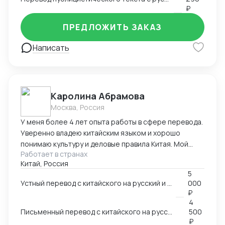
₽
ПРЕДЛОЖИТЬ ЗАКАЗ
Написать
Каролина Абрамова
Москва, Россия
У меня более 4 лет опыта работы в сфере перевода.
Уверенно владею китайским языком и хорошо
понимаю культуру и деловые правила Китая. Мой
Работает в странах
опыт работы включает работу в разных областях,
Китай, Россия
ВЭД, маркетинг, даже химическая промышленность.
5
Я умею справляться с разными задачами и
Устный перевод с китайского на русский и с русского на китайский
000
гарантировать высокое качество перевода.
₽
4
Письменный перевод с китайского на русский и с русского на китайский
500
₽