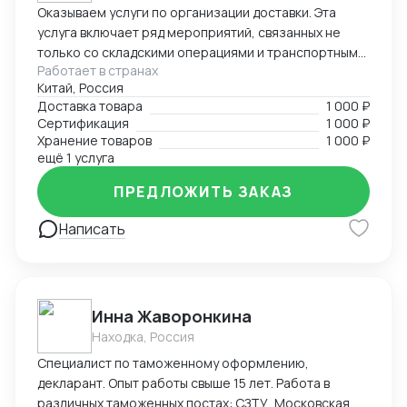
Оказываем услуги по организации доставки. Эта
услуга включает ряд мероприятий, связанных не
только со складскими операциями и транспортным
Работает в странах
сопровождением. В нее также входит таможенное
Китай, Россия
оформление, помощь в заполнении необходимой
Доставка товара
1 000 ₽
сопроводительной и разрешительной
Сертификация
1 000 ₽
документации.
Хранение товаров
1 000 ₽
ещё 1 услуга
ПРЕДЛОЖИТЬ ЗАКАЗ
Написать
Инна Жаворонкина
Находка, Россия
Специалист по таможенному оформлению,
декларант. Опыт работы свыше 15 лет. Работа в
различных таможенных постах: СЗТУ, Московская