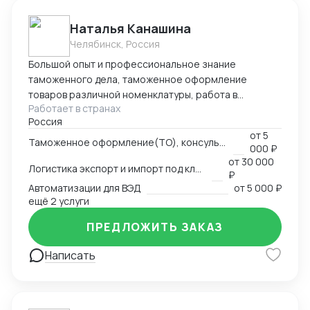
Наталья Канашина
Челябинск, Россия
Большой опыт и профессиональное знание
таможенного дела, таможенное оформление
товаров различной номенклатуры, работа в
Работает в странах
компаниях - таможенного перевозчика и
Россия
таможенного представителя, владельца склада
от
5
временного хранения и таможенного
Таможенное оформление(ТО), консультации по вопросам ТО
000 ₽
представителя.
от
30 000
Логистика экспорт и импорт под ключ
₽
Автоматизации для ВЭД
от
5 000 ₽
ещё 2 услуги
ПРЕДЛОЖИТЬ ЗАКАЗ
Написать