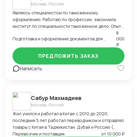
соблюдением правильности заявления в ДТ на
Москва, Россия
товары сведений, необходимых для целей валютного
Являюсь специалистом по таможенному
контроля при декларировании товаров в
оформлению. Работаю по профессии, закончила
электронной форме.
институт по специальности таможенное дело. Опыт
работы в двух крупных логистических компаниях, DSV
8
Подготовка и оформление документов для декларирования товаров; Консультация по процедурам
000
и ТЭК АЗИЯ ТРАНС, в таможенном отделе. Веду
₽
сделку от начала и до конца: сбор всех необходимых
документов по поставке, по необходимости даю
ПРЕДЛОЖИТЬ ЗАКАЗ
запрос на недостающие документы; проверка
товаров на наличие сертификатов и деклараций
Написать
соответствия, также других разрешительных
документов. При необходимости оформления
разрешения могу также предоставить услугу через
посредника; полная подготовка пакета документов
Сабур Махмадиев
для подачи декларации на экспорт и импорт.
Москва, Россия
Жил учился и работал в Китае с 2010 до 2020,
последние 5 лет работал переводчиком и отправлял
товары с Китая в Таджикистан, Дубай и Россию (
Москва)
Перевозчик и поставщик
от
10 000 ₽