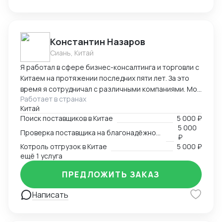
вопросам
Константин Назаров
Сиань, Китай
Я работал в сфере бизнес-консалтинга и торговли с
Китаем на протяжении последних пяти лет. За это
время я сотрудничал с различными компаниями. Моя
Работает в странах
специализация была связана с международным
Китай
бизнесом и торговлей. Я изучал основные аспекты
Поиск поставщиков в Китае
5 000 ₽
китайского рынка и бизнес-стратегии. Важной
5 000
Проверка поставщика на благонадёжность
частью моей подготовки было изучение китайского
₽
языка и культуры.
Котроль отгрузок в Китае
5 000 ₽
ещё 1 услуга
ПРЕДЛОЖИТЬ ЗАКАЗ
Написать