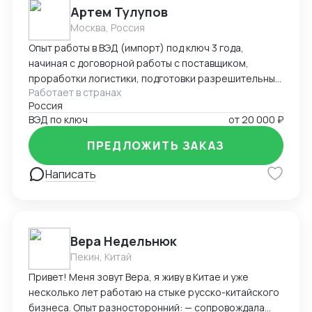
Артем Тулупов
Москва, Россия
Опыт работы в ВЭД (импорт) под ключ 3 года,
начиная с договорной работы с поставщиком,
проработки логистики, подготовки разрешительных
Работает в странах
документов (ТРТС и т.д.) оформления таможенной
Россия
декларации и доставки товара клиенту по
ВЭД по ключ
от
20 000 ₽
необходимому адресу в РФ
ПРЕДЛОЖИТЬ ЗАКАЗ
Написать
Вера Недельнюк
Пекин, Китай
Привет! Меня зовут Вера, я живу в Китае и уже
несколько лет работаю на стыке русско-китайского
бизнеса. Опыт разносторонний: — сопровождала