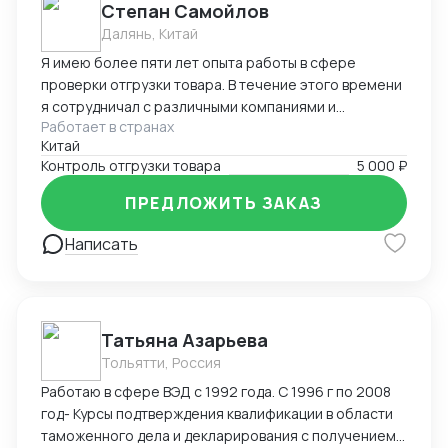
Степан Самойлов
Далянь, Китай
Я имею более пяти лет опыта работы в сфере
проверки отгрузки товара. В течение этого времени
я сотрудничал с различными компаниями и
Работает в странах
фабриками, осуществляя контроль и обеспечение
Китай
качества отгрузки разнообразных товаров, от
Контроль отгрузки товара
5 000 ₽
потребительских товаров до промышленного
оборудования.
ПРЕДЛОЖИТЬ ЗАКАЗ
Написать
Татьяна Азарьева
Тольятти, Россия
Работаю в сфере ВЭД с 1992 года. С 1996 г по 2008
год- Курсы подтверждения квалификации в области
таможенного дела и декларирования с получением