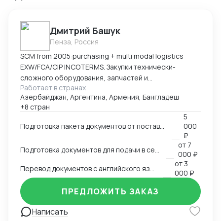
Дмитрий Башук
Пенза, Россия
SCM from 2005:purchasing + multi modal logistics
EXW/FCA/CIP INCOTERMS. Закупки технически-
сложного оборудования, запчастей и
Работает в странах
комплектующих к нему.
Азербайджан, Аргентина, Армения, Бангладеш
+8 стран
5
Подготовка пакета документов от поставщика на EXW, FCA, CIP
000
₽
от
7
Подготовка документов для подачи в сертификационный орган
000 ₽
от
3
Перевод документов с английского языка на русский
000 ₽
ПРЕДЛОЖИТЬ ЗАКАЗ
Написать