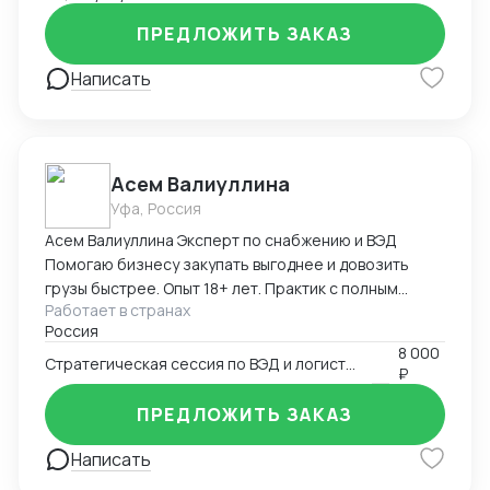
ПРЕДЛОЖИТЬ ЗАКАЗ
Написать
Асем Валиуллина
Уфа, Россия
Асем Валиуллина Эксперт по снабжению и ВЭД
Помогаю бизнесу закупать выгоднее и довозить
грузы быстрее. Опыт 18+ лет. Практик с полным
Работает в странах
пониманием цикла: поиск фабрики в Азии ➜ таможня
Россия
➜ склад ➜ прибыль. Моя экспертиза: ✅ Импорт под
8 000
ключ: Китай, Турция, ЕС, США. Беру на себя всё: ВЭД-
Стратегическая сессия по ВЭД и логистике 1 час
₽
контракты, контроль кодов ТН ВЭД, сертификаты
СТ-1, таможенную очистку. ✅ Категорийный
ПРЕДЛОЖИТЬ ЗАКАЗ
менеджмент: Умею не просто закупать, а
увеличивать продажи (рост категорий более чем в 2
Написать
раза). Смотрю на закупки глазами коммерческого