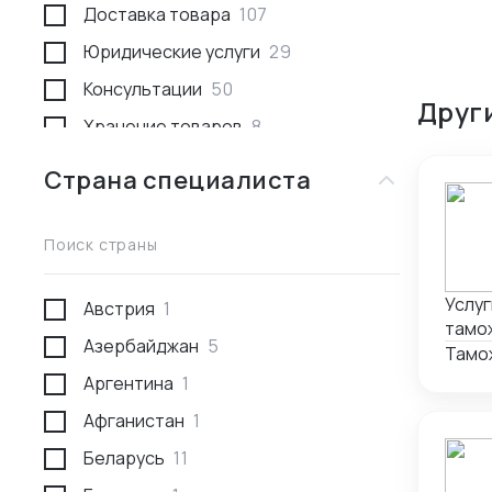
Доставка товара
107
Юридические услуги
29
Консультации
50
Друг
Хранение товаров
8
Поиск товара и поставщика
259
Страна специалиста
Доставка пассажирами
1
Проведение переговоров
56
Поиск страны
Сотрудники за границей
9
Услуг
Австрия
1
Разработка и производство
23
тамо
Азербайджан
5
Проверка поставщика
41
услуг
Тамо
2011г.
Аргентина
1
Участие в выставках
50
Афганистан
1
Анализ рынка
34
Беларусь
11
Консалтинг по интеллектуальной
5
собственности