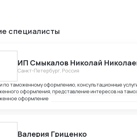
ие специалисты
ИП Смыкалов Николай Николае
Санкт-Петербург, Россия
и по таможенному оформлению, консультационные услуги
женного оформления, представление интересов на тамо
и международной и внутрироссийской логистики. Опыт в 
женное оформление
Валерия Гриценко