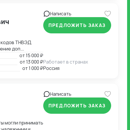
соответствует
Написать
вич
ПРЕДЛОЖИТЬ ЗАКАЗ
 кодов ТНВЭД,
ение доп.
ской транспорт, ж/
от
15 000 ₽
, валютному
от
13 000 ₽
Работает в странах
учение
от
1 000 ₽
Россия
Написать
ПРЕДЛОЖИТЬ ЗАКАЗ
 надежными и