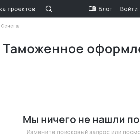
жа проектов
Блог
Войти
>
Сенегал
е Таможенное оформл
Мы ничего не нашли
по
Измените поисковый запрос или посм