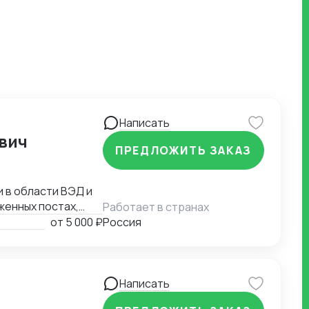
Написать
вич
ПРЕДЛОЖИТЬ ЗАКАЗ
 в области ВЭД и
женных постах,
Работает в странах
данной сфере с
от
5 000 ₽
Россия
Написать