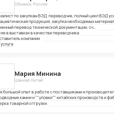
Обнинск, Россия
алист по закупкам ВЭД, переводчик, полный цикл ВЭД усл
ацевтическая продукция, закупка необходимых материал
водства дженериков - субстанции АФC, сырье и т.д.
Письменный перевод технической документации, счетов, сертификатов, MSDS и любых других документов
ие в выставках в качестве переводчика
ставитель компании
 услуга
Мария Минина
Шанхай, Китай
я большой опыт в работе с поставщиками и производител
одводные камни и ""уловки"" китайских производств и фа
ная задача заключается в проверке отгрузки товаров н
рка товарной отгрузки.
ору и контроле качества и количества товаров при отгру