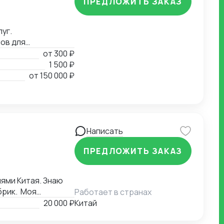
ПРЕДЛОЖИТЬ ЗАКАЗ
уг.
ов для
от
300 ₽
1 500 ₽
от
150 000 ₽
Написать
ПРЕДЛОЖИТЬ ЗАКАЗ
ями Китая. Знаю
брик. Моя
Работает в странах
а соответствие
20 000 ₽
Китай
зке. Я также