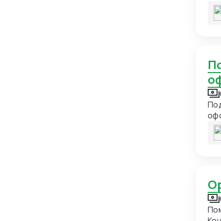
вст
Бельгия
11
Бенин
1
Бермуды
1
Болгария
11
Подготовка пакета документов для таможенного
Боливия
3
о
Бонэйр, Синт-Эстатиус и Саба
1
По
Босния и Герцеговина
5
офо
Ботсвана
1
рис
про
Бразилия
12
Британская территория в
2
индийском океане
Британские Виргинские острова
1
Бруней
1
Помощь 
Буркина-Фасо
2
Кон