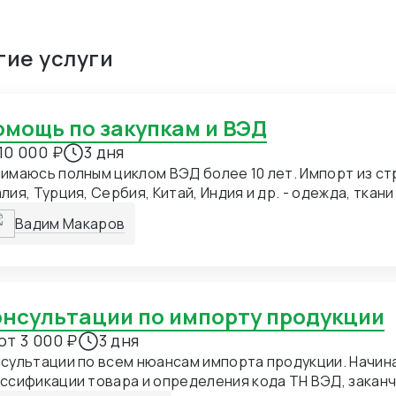
гие услуги
Помощь по закупкам и ВЭД
10 000 ₽
3 дня
имаюсь полным циклом ВЭД более 10 лет. Импорт из стр
я, Турция, Сербия, Китай, Индия и др. - одежда, ткани - оборудование,
 - фармацевтическое и хим. сырье - ТНП - электроника 
Вадим Макаров
- английский (C1) Большой опыт : - поиск
тавщика в Китае - проверка надежности поставщика -
тракта - переговоры по условиям поставки и оплаты -
ансовой схемы оплаты - оформление ТЗ по маркировке,
собу нанесения бренда/лого на продукцию - постоянны
Консультации по импорту продукции
тавщиком по поводу получения проформы/инвойса/паки
от 3 000 ₽
3 дня
уска производства, запрос видео и фото готовой прод
сультации по всем нюансам импорта продукции. Начин
ы отгрузки, запрос фото упаковки - претензионная раб
ссификации товара и определения кода ТН ВЭД, закан
ставщиком - взаимодействие с таможенными брокерами