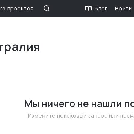
жа проектов
Блог
Войти
стралия
Мы ничего не нашли
п
Измените поисковый запрос или пос