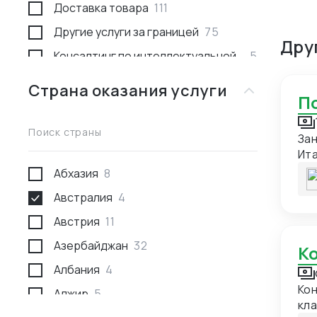
Доставка товара
111
Другие услуги за границей
75
Дру
Консалтинг по интеллектуальной
5
собственности
Страна оказания услуги
Консультации
53
Международное право
1
Поиск страны
Зан
Недвижимость за границей
2
Итали
Поиск товара и поставщика
277
з/ч
Абхазия
8
игрушки Владение языками: 
Проведение переговоров
59
Австралия
4
пос
Проверка качества товара
29
кон
Австрия
11
фин
Проверка отгрузки товара
10
Азербайджан
32
спо
пос
Проверка поставщика
43
Албания
4
зап
Развитие экспорта
8
Кон
Алжир
5
дат
кла
по
Разработка и производство
24