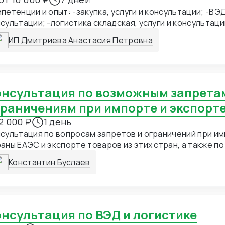
пных сетях Магнит и Светофор более 9 лет, а так же 10
петенции и опыт: -закупка, услуги и консультации; -ВЭД
салтингом в этом сегменте.
сультации; -логистика складская, услуги и консультаци
нспортная, услуги и консультации; -СТМ различных груп
ИП Дмитриева Анастасия Петровна
сультации; -подбор фабрик, закупка и доставка товара 
ый ввоз) Страны с которыми работаю по сей день: Евр
ция, Китай, СНГ; -финансового директора, услуги и кон
ектора по закупкам, логистике и ВЭД; -обучение закупк
уги подкреплены 11 летнем
ным опытом собственника компании, опыт подтвержде
граничениям при импорте и экспорт
пных сетях Магнит и Светофор более 9 лет, а так же 10
2 000 ₽
1 день
салтингом в этом сегменте.
сультация по вопросам запретов и ограничений при и
аны ЕАЭС и экспорте товаров из этих стран, а также п
арных знаков
Константин Буслаев
Консультация по ВЭД и логистике