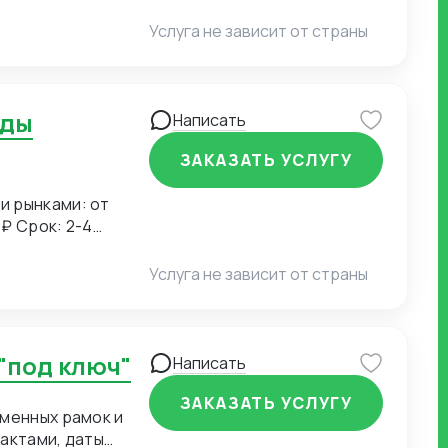
ешительных
гистическими
Услуга не зависит от страны
вки для доставки
 - заведение
 документов
кого описания
Написать
e таблицы, Bitrix24
ЗАКАЗАТЬ УСЛУГУ
и рынками: от
2-4
Услуга не зависит от страны
"под ключ"
Написать
ЗАКАЗАТЬ УСЛУГУ
еменных рамок и
актами, даты