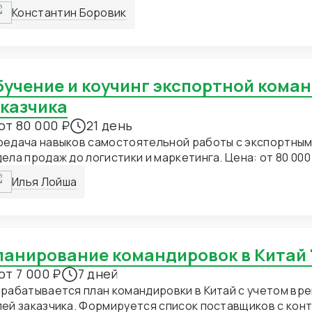
моженных платежей и проверку на необходимость разр
тификационными агентствами. - взаимодействие с ло
Константин Боровик
ументов. Поиск оптимальных вариантов импорта.
паниями - подбор подходящего вида транспорта и ста
за - расчет таможенных платежей - расчет входных цен
азов/счетов/поступлений в 1С - перевод необходимых
ычно англ-русск и русск-англ) - составление техничес
продукции для таможенного оформления Goggl
аказчика
от 80 000 ₽
21 день
едача навыков самостоятельной работы с экспортным
ела продаж до логистики и маркетинга. Цена: от 80 000 ₽ Срок: 
дели
Илья Лойша
Планирование командировок в Китай 
от 7 000 ₽
7 дней
рабатывается план командировки в Китай с учетом вр
ей заказчика. Формируется список поставщиков с конт