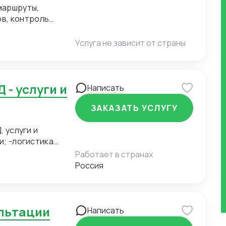
маршруты,
в, контроль
мость услуги
Услуга не зависит от страны
Написать
ЗАКАЗАТЬ УСЛУГУ
, услуги и
и; -логистика
п товара, услуги и
Работает в странах
из Китая (КАРГО и
Россия
опа, США, ОАЭ,
сультации; -услуги
ам, логистике и
ультации
Написать
н работой в