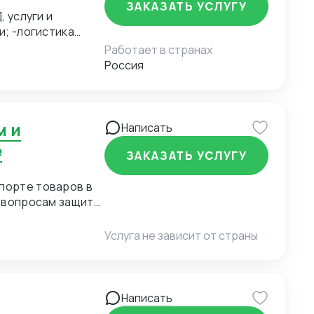
 летним
ЗАКАЗАТЬ УСЛУГУ
, услуги и
и; -логистика
п товара, услуги и
Работает в странах
из Китая (КАРГО и
Россия
опа, США, ОАЭ,
сультации; -услуги
ам, логистике и
Написать
н работой в
е
 летним
ЗАКАЗАТЬ УСЛУГУ
мпорте товаров в
о вопросам защиты
Услуга не зависит от страны
Написать