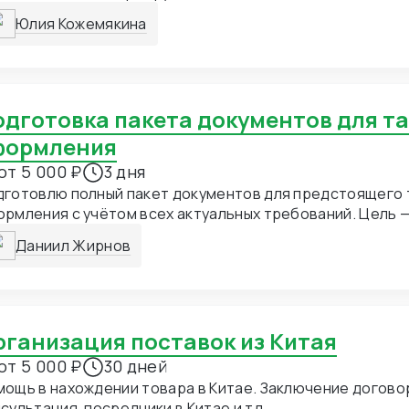
реч.
Юлия Кожемякина
формления
от 5 000 ₽
3 дня
дготовлю полный пакет документов для предстоящего
рмления с учётом всех актуальных требований. Цель 
ки при растаможке и обеспечить декларанту максимал
Даниил Жирнов
зрачную работу с документацией.
Организация поставок из Китая
от 5 000 ₽
30 дней
в нахождении товара в Китае. Заключение договор, доставка в РФ.
сультация, посредники в Китае и тд.