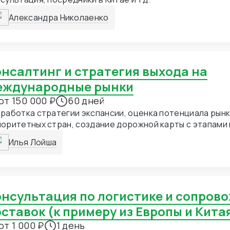
Александра Николаенко
еждународные рынки
от 150 000 ₽
60 дней
работка стратегии экспансии, оценка потенциала рынк
оритетных стран, создание дорожной карты с этапами 
бюджетированием. Цена: от 150 000 ₽/месяц Сро
Илья Лойша
ставок (к примеру из Европы и Кита
от 1 000 ₽
1 день