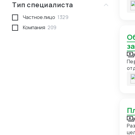
Американские Виргинские
1
та
Тип специалиста
сер
острова
Регистрация компаний
5
док
ком
гру
Ангилья
Частное лицо
2
1329
Регистрация компаний за
9
зак
рубежом
Ангола
Компания
1
209
(об
Релокация и жизнь за границей
5
Обучение и коучинг экспортной команды
Андорра
3
з
Сертификация
44
Аргентина
8
Сопровождение бизнеса
66
Армения
38
Пер
Сотрудники за границей
9
отд
Аруба
1
не
Таможенное оформление
270
Афганистан
8
Услуги переводчика
319
Бангладеш
7
Услуги по экспорту
85
Барбадос
1
Участие в выставках
55
Бахрейн
14
Хранение товаров
9
Беларусь
82
Раз
Юридические услуги
31
Белиз
2
цел