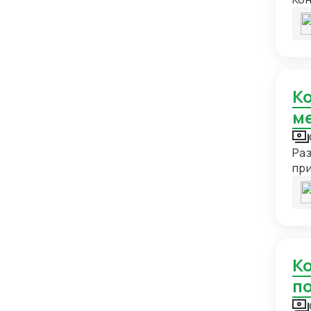
Бурунди
1
Бутан
1
Великобритания
9
Консалтинг и стратегия выхода на
Венгрия
9
м
Венесуэла
4
Вьетнам
21
Раз
Габон
1
при
Гаити
1
Гайана
1
Гана
1
Гваделупа
1
Консультация по логистике и сопровождению
по
Гватемала
2
Гвинея
1