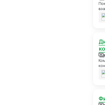
Пом
Германия
21
вз
отг
Гонконг
24
обс
Гренада
1
Гренландия
1
Греция
13
Директор по закупкам, логистике и ВЭД - услуги и
Грузия
18
к
Дания
7
Ком
Демократическая Республика
1
кон
Конго
тра
Доминиканская Республика
1
кон
Бел
Египет
15
Тур
Замбия
1
дир
ВЭД; Все вышеперечисленные функции и усл
Западная Сахара
1
лич