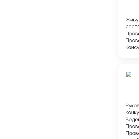
Швейцария
1
Эстония
1
Живу 
соот
докум
Пров
транс
Конс
Руко
конк
года»
Веде
000 ч
Пров
пост
Пров