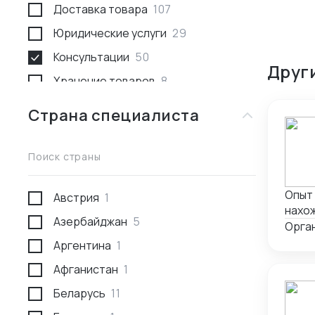
Доставка товара
107
Юридические услуги
29
Консультации
50
Друг
Хранение товаров
8
Поиск товара и поставщика
259
Страна специалиста
Доставка пассажирами
1
Проведение переговоров
56
Поиск страны
Сотрудники за границей
9
Опыт 
Австрия
1
Разработка и производство
23
нахо
Азербайджан
5
Проверка поставщика
41
рынка, хороши
Орган
город
Аргентина
1
Участие в выставках
50
Афганистан
1
Анализ рынка
34
Беларусь
11
Консалтинг по интеллектуальной
5
собственности