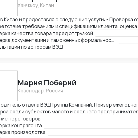
Ханчжоу, Китай
в Китае и предоставляю следующие услуги: - Проверка о
ветствие требованиям и спецификациям клиента, оценка
ентации и упаковки товара. - Проверка соответствия т
ерка качества товара перед отгрузкой
портным нормам. - Консультации по вопросам импорта и
Проверка документации и таможенных формальностей
ультации по вопросам ВЭД
Мария Поберий
Краснодар, Россия
водитель отдела ВЭД Группы Компаний. Призер ежегодно
урса среди субъектов малого и среднего предпринимате
 в Краснодарском крае. 17 лет в импорте, экспорте, белом ВЭД. Б
ние переговоров
асов успешных переговоров онлайн и офлайн, устных и пи
ерка контрагента
авщиками и потенциальными Покупателями на английском 
ерка производства