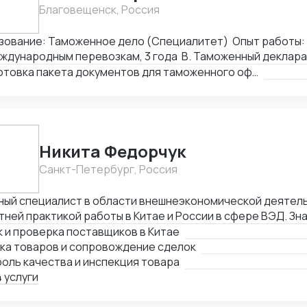
Благовещенск, Россия
зование: Таможенное дело (Специалитет) Опыт работы:
ждународным перевозкам, 3 года B. Таможенный деклара
Подготовка пакета документов для таможенного оформления
Никита Федорчук
Санкт-Петербург, Россия
ный специалист в области внешнеэкономической деятель
тней практикой работы в Китае и России в сфере ВЭД. Зн
йский языки на профессиональном уровне, имею глубокую
 и проверка поставщиков в Китае
ках, логистике и международных расчетах. Организую по
пка товаров и сопровождение сделок
м: поиск и проверка поставщиков, переговоры, сопрово
оль качества и инспекция товара
оль качества продукции, доставка и оплата поставщика
 услуги
етенции Поиск и проверка надежных поставщиков в Кита
оворов на китайском и английском языках Организация з