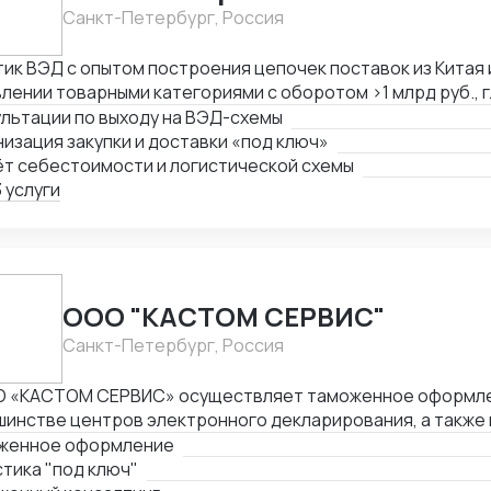
Санкт-Петербург, Россия
ик ВЭД с опытом построения цепочек поставок из Китая и
лении товарными категориями с оборотом >1 млрд руб., 
мание коммерческой стороны закупок. Ключевые компет
льтации по выходу на ВЭД-схемы
изация полного цикла ВЭД «под ключ»: от поиска постав
изация закупки и доставки «под ключ»
лад клиента — Работа с китайскими поставщиками: перег
ёт себестоимости и логистической схемы
ства, оплата — Таможенное оформление, подбор сертифи
 услуги
ментов — Международная логистика: поиск брокеров, ра
торинг цен — Расчёт себестоимости и контроль маржин
поставок в условиях санкционных ограничений, умение 
ернативные цепочки — Самостоятельное ведение сделок
та, полная автономность
ООО "КАСТОМ СЕРВИС"
Санкт-Петербург, Россия
 «КАСТОМ СЕРВИС» осуществляет таможенное оформлен
инстве центров электронного декларирования, а также 
ничных таможнях в разных регионах России. Это позволя
женное оформление
оставлять клиентам комплексные услуги по таможенном
тика "под ключ"