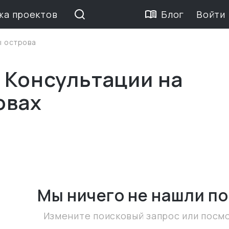
жа проектов
Блог
Войти
 острова
 Консультации на
овах
Мы ничего не нашли
по
Измените поисковый запрос или посм