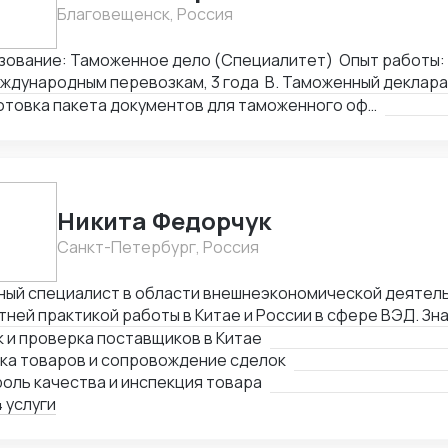
Благовещенск, Россия
зование: Таможенное дело (Специалитет) Опыт работы:
ждународным перевозкам, 3 года B. Таможенный деклара
Подготовка пакета документов для таможенного оформления
Никита Федорчук
Санкт-Петербург, Россия
ный специалист в области внешнеэкономической деятель
тней практикой работы в Китае и России в сфере ВЭД. Зн
йский языки на профессиональном уровне, имею глубокую
 и проверка поставщиков в Китае
ках, логистике и международных расчетах. Организую по
пка товаров и сопровождение сделок
м: поиск и проверка поставщиков, переговоры, сопрово
оль качества и инспекция товара
оль качества продукции, доставка и оплата поставщика
 услуги
етенции Поиск и проверка надежных поставщиков в Кита
оворов на китайском и английском языках Организация з