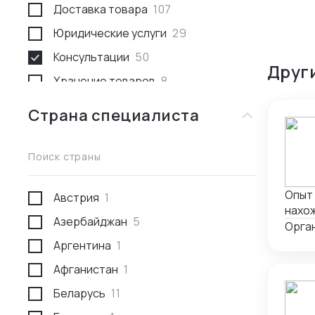
Доставка товара
107
Юридические услуги
29
Консультации
50
Друг
Хранение товаров
8
Поиск товара и поставщика
259
Страна специалиста
Доставка пассажирами
1
Проведение переговоров
56
Поиск страны
Сотрудники за границей
9
Опыт 
Австрия
1
Разработка и производство
23
нахо
Азербайджан
5
Проверка поставщика
41
рынка, хороши
Орган
город
Аргентина
1
Участие в выставках
50
Афганистан
1
Анализ рынка
34
Беларусь
11
Консалтинг по интеллектуальной
5
собственности