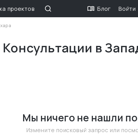
жа проектов
Блог
Войти
ахара
 Консультации в Зап
Мы ничего не нашли
по
Измените поисковый запрос или посм