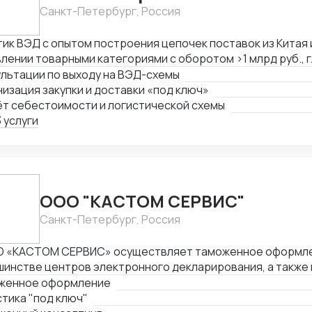
Санкт-Петербург, Россия
ик ВЭД с опытом построения цепочек поставок из Китая и
лении товарными категориями с оборотом >1 млрд руб., 
мание коммерческой стороны закупок. Ключевые компет
льтации по выходу на ВЭД-схемы
изация полного цикла ВЭД «под ключ»: от поиска постав
изация закупки и доставки «под ключ»
лад клиента — Работа с китайскими поставщиками: перег
ёт себестоимости и логистической схемы
ства, оплата — Таможенное оформление, подбор сертифи
 услуги
ментов — Международная логистика: поиск брокеров, ра
торинг цен — Расчёт себестоимости и контроль маржин
поставок в условиях санкционных ограничений, умение 
ернативные цепочки — Самостоятельное ведение сделок
та, полная автономность
ООО "КАСТОМ СЕРВИС"
Санкт-Петербург, Россия
 «КАСТОМ СЕРВИС» осуществляет таможенное оформлен
инстве центров электронного декларирования, а также 
ничных таможнях в разных регионах России. Это позволя
женное оформление
оставлять клиентам комплексные услуги по таможенном
тика "под ключ"