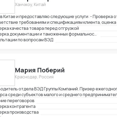
Ханчжоу, Китай
в Китае и предоставляю следующие услуги: - Проверка о
ветствие требованиям и спецификациям клиента, оценка
ентации и упаковки товара. - Проверка соответствия т
ерка качества товара перед отгрузкой
портным нормам. - Консультации по вопросам импорта и
Проверка документации и таможенных формальностей
ультации по вопросам ВЭД
Мария Поберий
Краснодар, Россия
водитель отдела ВЭД Группы Компаний. Призер ежегодно
урса среди субъектов малого и среднего предпринимате
 в Краснодарском крае. 17 лет в импорте, экспорте, белом ВЭД. Б
ние переговоров
асов успешных переговоров онлайн и офлайн, устных и пи
ерка контрагента
авщиками и потенциальными Покупателями на английском 
ерка производства