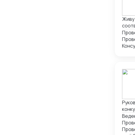
Швейцария
1
Эстония
1
Живу 
соот
докум
Пров
транс
Конс
Руко
конк
года»
Веде
000 ч
Пров
пост
Пров