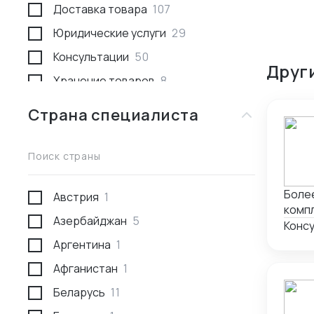
Доставка товара
107
Юридические услуги
29
Консультации
50
Друг
Хранение товаров
8
Поиск товара и поставщика
259
Страна специалиста
Доставка пассажирами
1
Проведение переговоров
56
Поиск страны
Сотрудники за границей
9
Более
Австрия
1
Разработка и производство
23
компл
Азербайджан
5
Проверка поставщика
41
Конс
Аргентина
1
Участие в выставках
50
Афганистан
1
Анализ рынка
34
Беларусь
11
Консалтинг по интеллектуальной
5
собственности