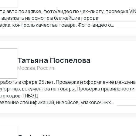
р авто по заявке, фото/видео по чек-листу, проверка VIN
 выезжать на осмотр в ближайшие города.
Проверка, контроль качества товара. Фото-видео отчет
Татьяна Поспелова
Москва, Россия
 работы в сфере 25 лет. Проверка и оформление междун
портных документов на товары. Проверка правильности,
лнения и комплектности перевозочных и сопроводительн
ор кодов ТНВЭД
деление кода товара (ТНВЭД). Выбор метода определен
Составление спецификаций, инвойсов, упаковочных листов
мости и её расчёт в соответствии с избранным методом.
ного и нетарифного регулирования (помощь в получение
женных платежей.