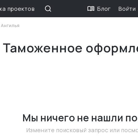
жа проектов
Блог
Войти
>
Ангилья
е Таможенное оформл
Мы ничего не нашли
по
Измените поисковый запрос или посм