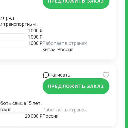
ПРЕДЛОЖИТЬ ЗАКАЗ
ет ряд
 и транспортным
е, помощь в
1 000 ₽
й документации.
1 000 ₽
1 000 ₽
Работает в странах
Китай, Россия
Написать
ПРЕДЛОЖИТЬ ЗАКАЗ
оты свыше 15 лет.
можня,
Работает в странах
ожня,
20 000 ₽
Россия
полная подготовка