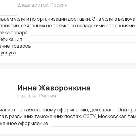
Владивосток, Россия
ваем услуги по организации доставки. Эта услуга включа
риятий, связанных не только со складскими операциями
овождением. В нее также входит таможенное оформлени
авка товара
лнении необходимой сопроводительной и разрешительно
ификация
ение товаров
 услуга
Инна Жаворонкина
Находка, Россия
иалист по таможенному оформлению, декларант. Опыт раб
а в различных таможенных постах: СЗТУ, Московская та
ибирская таможня, Алтайская таможня, Уссурийская там
женное оформление
востокская таможня, Находкинская таможня, а именно: 