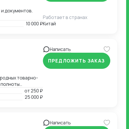
 и документов.
Работает в странах
10 000 ₽
Китай
Написать
ПРЕДЛОЖИТЬ ЗАКАЗ
ародных товарно-
 полноты
ых документов.
от
250 ₽
ия таможенной
25 000 ₽
 Определение мер
 СС, ДС). Расчет
Написать