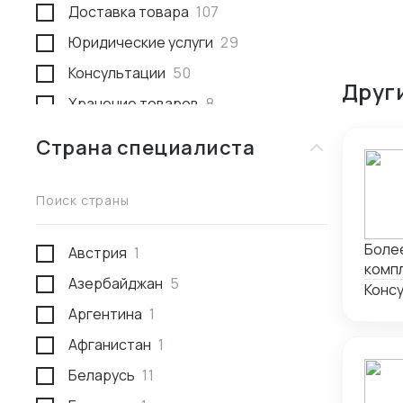
Доставка товара
107
Юридические услуги
29
Консультации
50
Друг
Хранение товаров
8
Поиск товара и поставщика
259
Страна специалиста
Доставка пассажирами
1
Проведение переговоров
56
Поиск страны
Сотрудники за границей
9
Более
Австрия
1
Разработка и производство
23
компл
Азербайджан
5
Проверка поставщика
41
Конс
Аргентина
1
Участие в выставках
50
Афганистан
1
Анализ рынка
34
Беларусь
11
Консалтинг по интеллектуальной
5
собственности