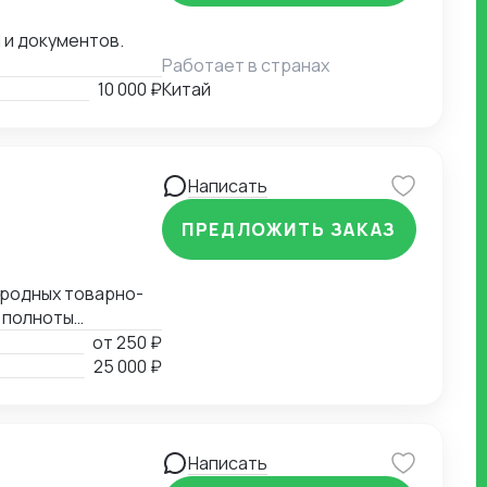
 и документов.
Работает в странах
10 000 ₽
Китай
Написать
ПРЕДЛОЖИТЬ ЗАКАЗ
ародных товарно-
 полноты
ых документов.
от
250 ₽
ия таможенной
25 000 ₽
 Определение мер
 СС, ДС). Расчет
Написать