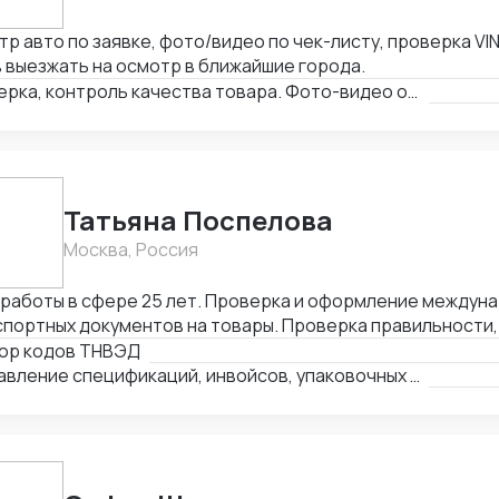
р авто по заявке, фото/видео по чек-листу, проверка VIN
 выезжать на осмотр в ближайшие города.
Проверка, контроль качества товара. Фото-видео отчет
Татьяна Поспелова
Москва, Россия
 работы в сфере 25 лет. Проверка и оформление междун
портных документов на товары. Проверка правильности,
лнения и комплектности перевозочных и сопроводительн
ор кодов ТНВЭД
деление кода товара (ТНВЭД). Выбор метода определен
Составление спецификаций, инвойсов, упаковочных листов
мости и её расчёт в соответствии с избранным методом.
ного и нетарифного регулирования (помощь в получение
женных платежей.