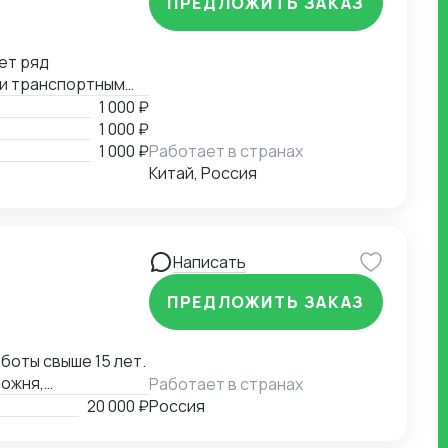
ПРЕДЛОЖИТЬ ЗАКАЗ
ет ряд
 и транспортным
е, помощь в
1 000 ₽
й документации.
1 000 ₽
1 000 ₽
Работает в странах
Китай, Россия
Написать
ПРЕДЛОЖИТЬ ЗАКАЗ
оты свыше 15 лет.
можня,
Работает в странах
ожня,
20 000 ₽
Россия
полная подготовка