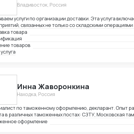
Владивосток, Россия
ваем услуги по организации доставки. Эта услуга включа
риятий, связанных не только со складскими операциями
овождением. В нее также входит таможенное оформлени
авка товара
лнении необходимой сопроводительной и разрешительно
ификация
ение товаров
 услуга
Инна Жаворонкина
Находка, Россия
иалист по таможенному оформлению, декларант. Опыт раб
а в различных таможенных постах: СЗТУ, Московская та
ибирская таможня, Алтайская таможня, Уссурийская там
женное оформление
востокская таможня, Находкинская таможня, а именно: 