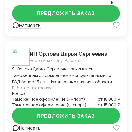
₽
ПРЕДЛОЖИТЬ ЗАКАЗ
Написать
ИП Орлова Дарья Сергеевна
Ростов-на-Дону, Россия
Я, Орлова Дарья Сергеевна, занимаюсь
таможенным оформлением и консультациями по
ВЭД более 15 лет. Накопленные знания в области
Работает в странах
оформления импортируемых и экспортируемых
Россия
грузов участников ВЭД позволяют проводить
Таможенное оформление (импорт)
от
18 000 ₽
таможенное оформление в кратчайшие сроки,
Таможенное оформление (экспорт)
от
15 000 ₽
избежать досадных ошибок, штрафов, санкций и
сэкономить ваши ресурсы! Успешный опыт
ПРЕДЛОЖИТЬ ЗАКАЗ
долгосрочных партнерских отношений с
компаниями – позволил завоевать положительную
Написать