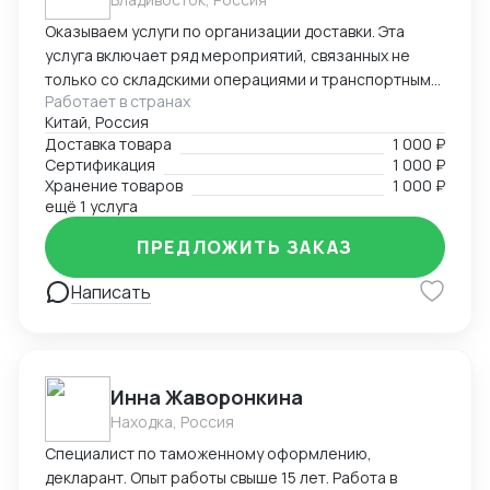
Оказываем услуги по организации доставки. Эта
услуга включает ряд мероприятий, связанных не
только со складскими операциями и транспортным
Работает в странах
сопровождением. В нее также входит таможенное
Китай, Россия
оформление, помощь в заполнении необходимой
Доставка товара
1 000 ₽
сопроводительной и разрешительной
Сертификация
1 000 ₽
документации.
Хранение товаров
1 000 ₽
ещё 1 услуга
ПРЕДЛОЖИТЬ ЗАКАЗ
Написать
Инна Жаворонкина
Находка, Россия
Специалист по таможенному оформлению,
декларант. Опыт работы свыше 15 лет. Работа в