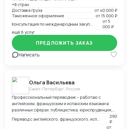
таможенными брокерами и контроль прохождения
+8 стран
всех этапов оформления. Расчёт и планирование
Доставка груза
от
40 000 ₽
затрат на транспорт, налоги, сертификацию. Опыт
Таможенное оформление
от
15 000 ₽
разработки товара с нуля в Китае — от идеи и
от
5
Консультация по международным закупкам и логистике
адаптации под рынок до запуска продаж. Знание
000 ₽
рынка, умение быстро находить надёжных партнёров
ещё 6 услуг
и выстраивать устойчивые схемы поставок для
ПРЕДЛОЖИТЬ ЗАКАЗ
любой продукции — от промышленного
оборудования до товаров для маркетплейсов.
Написать
Ольга Васильева
Санкт-Петербург, Россия
Профессиональный переводчик – работаю с
английским, французским и испанским языками в
различных сферах: публицистика, юриспруденция,
адаптация игр, реклама и др.
290
Перевод с английского, французского, испанского языка на русский
₽
от