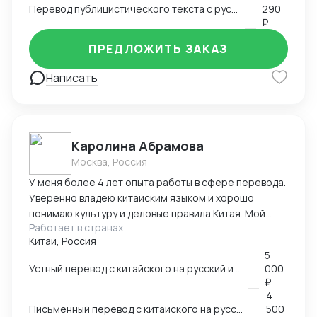
Перевод публицистического текста с русского языка на английский
290
₽
ПРЕДЛОЖИТЬ ЗАКАЗ
Написать
Каролина Абрамова
Москва, Россия
У меня более 4 лет опыта работы в сфере перевода.
Уверенно владею китайским языком и хорошо
понимаю культуру и деловые правила Китая. Мой
Работает в странах
опыт работы включает работу в разных областях,
Китай, Россия
ВЭД, маркетинг, даже химическая промышленность.
5
Я умею справляться с разными задачами и
Устный перевод с китайского на русский и с русского на китайский
000
гарантировать высокое качество перевода.
₽
4
Письменный перевод с китайского на русский и с русского на китайский
500