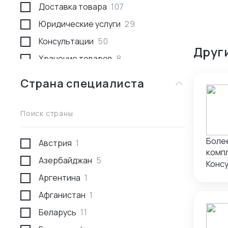
Доставка товара
107
Юридические услуги
29
Консультации
50
Друг
Хранение товаров
8
Поиск товара и поставщика
259
Страна специалиста
Доставка пассажирами
1
Проведение переговоров
56
Поиск страны
Сотрудники за границей
9
Более
Австрия
1
Разработка и производство
23
компл
Азербайджан
5
Проверка поставщика
41
Конс
Аргентина
1
Участие в выставках
50
Афганистан
1
Анализ рынка
34
Беларусь
11
Консалтинг по интеллектуальной
5
собственности