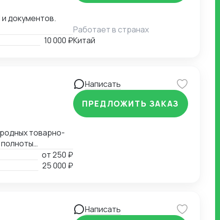
 и документов.
Работает в странах
10 000 ₽
Китай
Написать
ПРЕДЛОЖИТЬ ЗАКАЗ
ародных товарно-
 полноты
ых документов.
от
250 ₽
ия таможенной
25 000 ₽
 Определение мер
 СС, ДС). Расчет
Написать