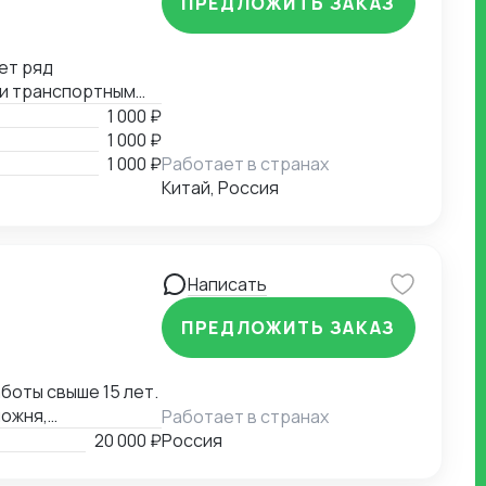
ПРЕДЛОЖИТЬ ЗАКАЗ
ет ряд
 и транспортным
е, помощь в
1 000 ₽
й документации.
1 000 ₽
1 000 ₽
Работает в странах
Китай, Россия
Написать
ПРЕДЛОЖИТЬ ЗАКАЗ
оты свыше 15 лет.
можня,
Работает в странах
ожня,
20 000 ₽
Россия
полная подготовка