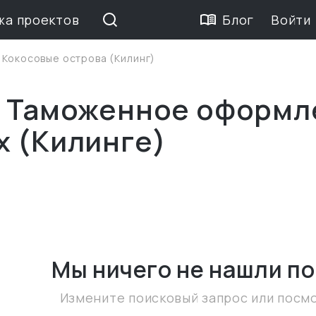
жа проектов
Блог
Войти
>
Кокосовые острова (Килинг)
е Таможенное оформл
х (Килинге)
Мы ничего не нашли
по
Измените поисковый запрос или посм