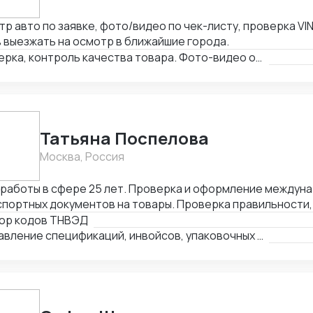
р авто по заявке, фото/видео по чек-листу, проверка VIN
 выезжать на осмотр в ближайшие города.
Проверка, контроль качества товара. Фото-видео отчет
Татьяна Поспелова
Москва, Россия
 работы в сфере 25 лет. Проверка и оформление междун
портных документов на товары. Проверка правильности,
лнения и комплектности перевозочных и сопроводительн
ор кодов ТНВЭД
деление кода товара (ТНВЭД). Выбор метода определен
Составление спецификаций, инвойсов, упаковочных листов
мости и её расчёт в соответствии с избранным методом.
ного и нетарифного регулирования (помощь в получение
женных платежей.