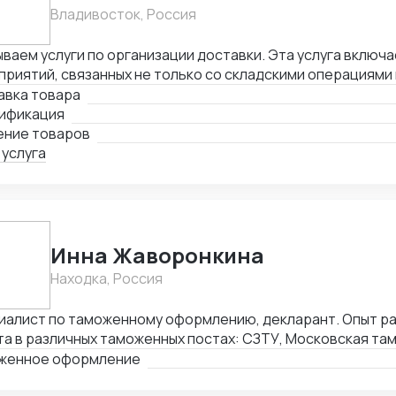
Владивосток, Россия
ваем услуги по организации доставки. Эта услуга включа
риятий, связанных не только со складскими операциями
овождением. В нее также входит таможенное оформлени
авка товара
лнении необходимой сопроводительной и разрешительно
ификация
ение товаров
 услуга
Инна Жаворонкина
Находка, Россия
иалист по таможенному оформлению, декларант. Опыт раб
а в различных таможенных постах: СЗТУ, Московская та
ибирская таможня, Алтайская таможня, Уссурийская там
женное оформление
востокская таможня, Находкинская таможня, а именно: 