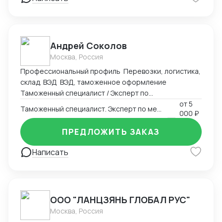
Андрей Соколов
Москва, Россия
Профессиональный профиль Перевозки, логистика,
склад, ВЭД ВЭД, таможенное оформление
Таможенный специалист / Эксперт по
международной логистике Профессиональный
от
5
Таможенный специалист. Эксперт по международной логистике
000 ₽
профиль Специалист с 20-летним опытом в
таможенном оформлении, ВЭД и логистике. Полный
ПРЕДЛОЖИТЬ ЗАКАЗ
цикл сопровождения внешнеторговых операций — от
составления контракта до декларирования и
Написать
доставки груза. Ключевые компетенции 1.
Таможенное оформление Полный цикл
таможенного декларирования (ДТ) для юрлиц, ИП,
физлиц Расчет и оптимизация таможенных платежей
ООО "ЛАНЦЗЯНЬ ГЛОБАЛ РУС"
(пошлина, НДС, акцизы) Оспаривание решений
Москва, Россия
таможни, возмещение излишне уплаченных