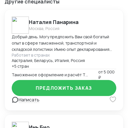
Другие специалисты
Наталия Панарина
Москва, Россия
Добрый день. Могу предложить Вам свой богатый
опыт в сфере таможенной, транспортной и
складской логистики. Имею опыт декларирования
Работает в странах
парфюмерно-косметической продукции с 2016-ого
Австралия, Беларусь, Италия, Россия
года. Работаю в программе Альта-ГТД, Заполнитель.
+5 стран
На протяжении всей своей деятельности связана с
от
5 000
получением разрешительной документации,
Таможенное оформление и расчёт ТН ВЭД
₽
документооборотом в области таможенной и
транспортной логистики, сотрудничеством с
ПРЕДЛОЖИТЬ ЗАКАЗ
иностранными поставщиками и закупкой товара.
Написать
Занимаюсь оптимизацией складских запасов и
управляю цепями поставок. Работаю в системе
Честный Знак и генерирую коды маркировки для
выполнения требований по обороту парфюмерно-
косметической продукции. С уважением, Наталия
Инь Био