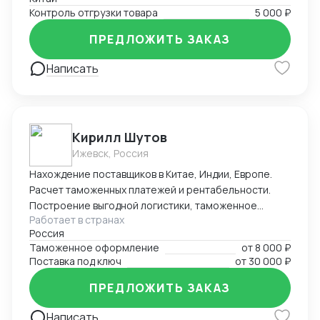
качества отгрузки разнообразных товаров, от
Контроль отгрузки товара
5 000 ₽
потребительских товаров до промышленного
оборудования.
ПРЕДЛОЖИТЬ ЗАКАЗ
Написать
Кирилл Шутов
Ижевск, Россия
Нахождение поставщиков в Китае, Индии, Европе.
Расчет таможенных платежей и рентабельности.
Построение выгодной логистики, таможенное
Работает в странах
оформление.
Россия
Таможенное оформление
от
8 000 ₽
Поставка под ключ
от
30 000 ₽
ПРЕДЛОЖИТЬ ЗАКАЗ
Написать