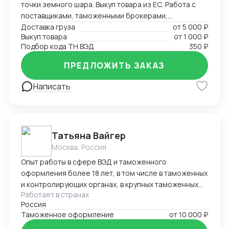
точки земного шара. Выкуп товара из ЕС. Работа с
поставщиками, таможенными брокерами,
перевозчиками. Создание и редактирование
Доставка груза
от
5 000 ₽
Выкуп товара
от
1 000 ₽
документов (любых (прям любых)) под ваши нужды.
Подбор кода ТН ВЭД
350 ₽
ПРЕДЛОЖИТЬ ЗАКАЗ
Написать
Татьяна Вайгер
Москва, Россия
Опыт работы в сфере ВЭД и таможенного
оформления более 18 лет, в том числе в таможенных
и контролирующих органах, в крупных таможенных
Работает в странах
представителях. Сопровождение полного цикла
Россия
таможенного оформления и консультирование на
Таможенное оформление
от
10 000 ₽
любом этапе, подтверждение таможенной