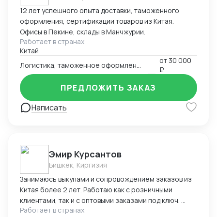
12 лет успешного опыта доставки, таможенного
оформления, сертификации товаров из Китая.
Офисы в Пекине, склады в Манчжурии.
Работает в странах
Китай
от
30 000
Логистика, таможенное оформление
₽
ПРЕДЛОЖИТЬ ЗАКАЗ
Написать
Эмир Курсантов
Бишкек, Киргизия
Занимаюсь выкупами и сопровождением заказов из
Китая более 2 лет. Работаю как с розничными
клиентами, так и с оптовыми заказами под ключ.
Работает в странах
Основные компетенции: Поиск надёжных