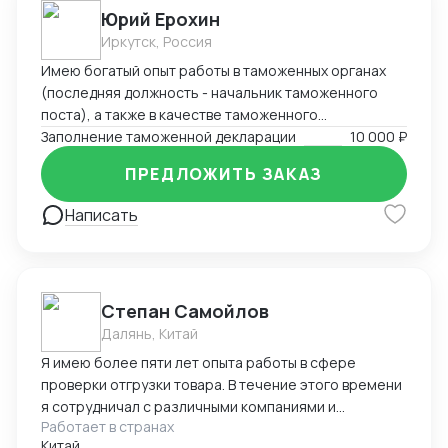
Юрий Ерохин
Иркутск, Россия
Имею богатый опыт работы в таможенных органах
(последняя должность - начальник таможенного
поста), а также в качестве таможенного
представителя. Два высших образования -
Заполнение таможенной декларации
10 000 ₽
таможенное дело и юриспруденция.
ПРЕДЛОЖИТЬ ЗАКАЗ
Написать
Степан Самойлов
Далянь, Китай
Я имею более пяти лет опыта работы в сфере
проверки отгрузки товара. В течение этого времени
я сотрудничал с различными компаниями и
Работает в странах
фабриками, осуществляя контроль и обеспечение
Китай