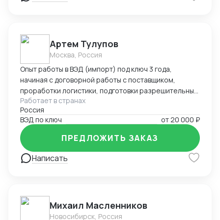
Артем Тулупов
Москва, Россия
Опыт работы в ВЭД (импорт) под ключ 3 года,
начиная с договорной работы с поставщиком,
проработки логистики, подготовки разрешительных
Работает в странах
документов (ТРТС и т.д.) оформления таможенной
Россия
декларации и доставки товара клиенту по
ВЭД по ключ
от
20 000 ₽
необходимому адресу в РФ
ПРЕДЛОЖИТЬ ЗАКАЗ
Написать
Михаил Масленников
Новосибирск, Россия