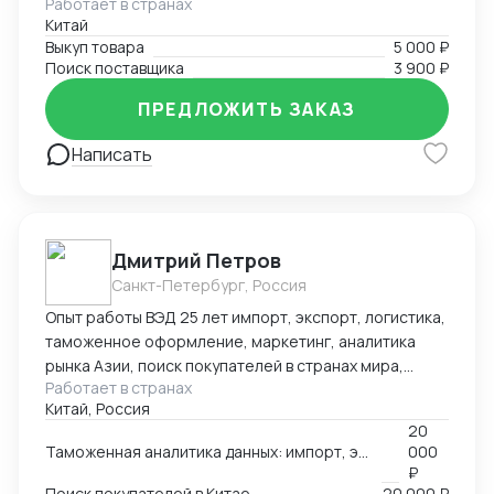
Работает в странах
включая розничную торговлю, электронику, моду и
образовательных технологий в обучении.
Китай
другие. Я успешно находил поставщиков для
Выкуп товара
5 000 ₽
клиентов, помогал им получить выгодные условия и
Поиск поставщика
3 900 ₽
заключал успешные сделки.
ПРЕДЛОЖИТЬ ЗАКАЗ
Написать
Дмитрий Петров
Санкт-Петербург, Россия
Опыт работы ВЭД 25 лет импорт, экспорт, логистика,
таможенное оформление, маркетинг, аналитика
рынка Азии, поиск покупателей в странах мира,
Работает в странах
производителей, партнеров, реклама, выставки в
Китай, Россия
Китае, продвижение в Азии, консультации по ВЭД,
20
обучение. 🌍Официальный представитель в России
Таможенная аналитика данных: импорт, экспорт по 252 странам мира
000
Российско-Китайского БЦ город Чанша 🌍
₽
Эксклюзивный представитель в России и странах
Поиск покупателей в Китае
20 000 ₽