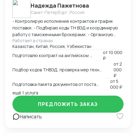
Надежда Пажетнова
быстро вникаю в задачу и умею работать с людьми.
Санкт-Петербург, Россия
Буду рада сотрудничеству!
- Контролирую исполнение контрактов и график
поставки; - Подбираю коды ТН ВЭД и координирую
работу с таможенными брокерами; - Организую
Работает в странах
сертификацию и взаимодействие с
Казахстан, Китай, Россия, Узбекистан
аккредитованными органами; - Снижаю расходы за
от
10 000
счёт оптимизации логистики и правильного кода; -
Подготовлю контракт на английском языке
₽
Обеспечиваю юридическую чистоту сделок,
от
2
точность инвойсов, упаковочных листов, контрактов.
Подбор кодов ТНВЭД, проверка мер технического регулирования, запретов и ограничений
000
₽
от
5
Подготовка пакета документов от поставщика на EXW, FCA, CIF, FOB
000 ₽
ещё 1 услуга
ПРЕДЛОЖИТЬ ЗАКАЗ
Написать