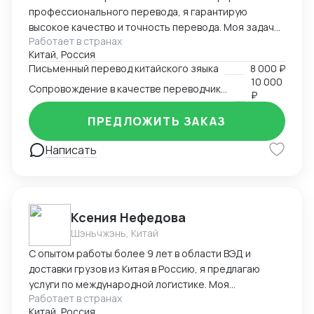
профессионального перевода, я гарантирую
высокое качество и точность перевода. Моя задача
Работает в странах
- обеспечить точный и качественный перевод с
Китай, Россия
китайского на русский и наоборот, чтобы установить
Письменный перевод китайского зяыка
8 000 ₽
эффективную коммуникацию между клиентами.
10 000
Сопровождение в качестве переводчика в Китае
₽
ПРЕДЛОЖИТЬ ЗАКАЗ
Написать
Ксения Нефедова
Шэньчжэнь, Китай
С опытом работы более 9 лет в области ВЭД и
доставки грузов из Китая в Россию, я предлагаю
услуги по международной логистике. Моя
Работает в странах
экспертиза обеспечивает эффективную и надежную
Китай, Россия