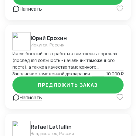
Написать
Юрий Ерохин
Иркутск, Россия
Имею богатый опыт работы в таможенных органах
(последняя должность - начальник таможенного
поста), а также в качестве таможенного
представителя. Два высших образования -
Заполнение таможенной декларации
10 000 ₽
таможенное дело и юриспруденция.
ПРЕДЛОЖИТЬ ЗАКАЗ
Написать
Rafael Latfullin
Владивосток, Россия