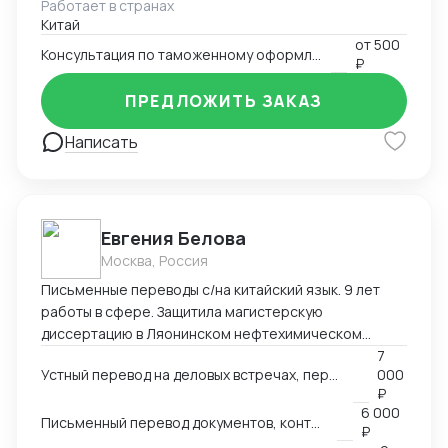
Работает в странах
товаров. Многотоварные ДТ.
Китай
от
500
Консультация по таможенному оформлению
₽
ПРЕДЛОЖИТЬ ЗАКАЗ
Написать
Евгения Белова
Москва, Россия
Письменные переводы с/на китайский язык. 9 лет
работы в сфере. Защитила магистерскую
диссертацию в Ляонинском нефтехимическом
университете (КНР). Перевод текстов любых
7
Устный перевод на деловых встречах, переговорах других мероприятиях
000
тематик любой сложности.
₽
6 000
Письменный перевод документов, контрактов
₽