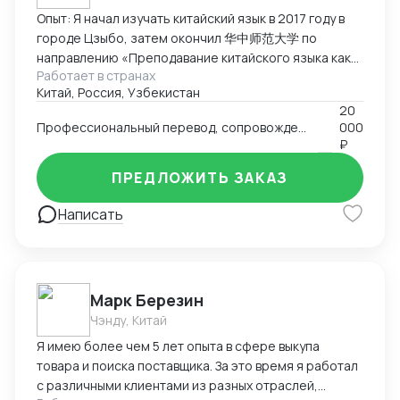
Опыт: Я начал изучать китайский язык в 2017 году в
городе Цзыбо, затем окончил 华中师范大学 по
направлению «Преподавание китайского языка как
Работает в странах
иностранного». Прожил в Китае восемь лет,
Китай, Россия, Узбекистан
занимался преподаванием китайского языка
20
иностранцам, работал переводчиком и участвовал в
Профессиональный перевод, сопровождение, аудит и инспекция товаров, подбор партнёров, консультации по импорту/экспорту
000
международных проектах. Кроме педагогической
₽
деятельности, я проводил аудиты китайских заводов,
инспекции товаров перед экспортом и оценку
ПРЕДЛОЖИТЬ ЗАКАЗ
соответствия продукции требованиям заказчиков.
Написать
Этот опыт укрепил мои навыки деловой
коммуникации и понимание производственных
процессов в Китае. Ключевые компетенции:
Преподавание китайского языка иностранцам,
работа с фонетикой и устной речью. Межкультурная
Марк Березин
коммуникация и ведение деловых переговоров.
Чэнду, Китай
Аудит заводов, инспекция товаров, контроль
Я имею более чем 5 лет опыта в сфере выкупа
качества перед отправкой. Перевод (устный и
товара и поиска поставщика. За это время я работал
письменный) в образовательной и коммерческой
с различными клиентами из разных отраслей,
сферах. Использование цифровых инструментов и