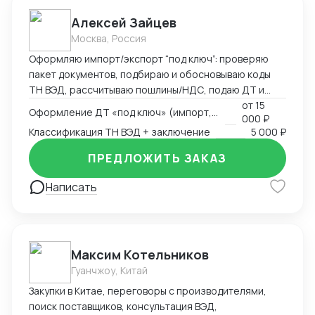
Алексей Зайцев
Москва, Россия
Оформляю импорт/экспорт “под ключ”: проверяю
пакет документов, подбираю и обосновываю коды
ТН ВЭД, рассчитываю пошлины/НДС, подаю ДТ и
веду переписку до выпуска. Сильные товарные
от
15
Оформление ДТ «под ключ» (импорт, экспорт)
000 ₽
группы — электроника, CCTV/СКУД, климат-техника и
Классификация ТН ВЭД + заключение
5 000 ₽
запчасти. Работаю по договору/эскроу,
предоставляю закрывающие документы (ИП/ООО).
ПРЕДЛОЖИТЬ ЗАКАЗ
Что умею и делаю • ДТ (импорт, экспорт, транзит),
ответы на запросы таможни • Классификация ТН ВЭД
Написать
с письменным обоснованием (ОПИ, Пояснения
ЕАЭС) • КТС/ДТС: подготовка доказательной базы,
переписка • Сертификация и “разрешёнка”:
Декларации/Сертификаты ЕАЭС, письма-
Максим Котельников
исключения, РНПТ/прослеживаемость, Честный
Гуанчжоу, Китай
ЗНАК • Взаимодействие со СВХ и ТК, контроль
сроков и затрат
Закупки в Китае, переговоры с производителями,
поиск поставщиков, консультация ВЭД,