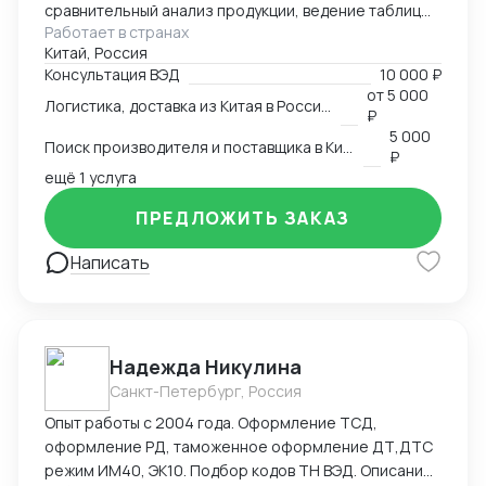
сравнительный анализ продукции, ведение таблиц
Работает в странах
google excel, синхронный перевод с китайского,
Китай, Россия
синхронный перевод с английского, международная
Консультация ВЭД
10 000 ₽
логистика
от
5 000
Логистика, доставка из Китая в Россию
₽
5 000
Поиск производителя и поставщика в Китае
₽
ещё 1 услуга
ПРЕДЛОЖИТЬ ЗАКАЗ
Написать
Надежда Никулина
Санкт-Петербург, Россия
Опыт работы с 2004 года. Оформление ТСД,
оформление РД, таможенное оформление ДТ,ДТС
режим ИМ40, ЭК10. Подбор кодов ТН ВЭД. Описание