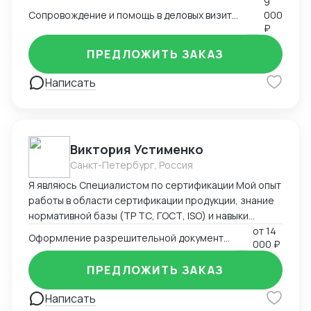
9
Сопровождение и помощь в деловых визитах, переездах и туристических поездках
000
₽
ПРЕДЛОЖИТЬ ЗАКАЗ
Написать
Виктория Устименко
Санкт-Петербург, Россия
Я являюсь Специалистом по сертификации Мой опыт
работы в области сертификации продукции, знание
нормативной базы (ТР ТС, ГОСТ, ISO) и навыки
взаимодействия с органами по сертификации
от
14
Оформление разрешительной документации - Сертификаты и декларации
000 ₽
позволяют мне эффективно решать задачи по
подтверждению соответствия продукции
ПРЕДЛОЖИТЬ ЗАКАЗ
установленным требованиям. Оформляю
техническую документацию и консультирую по
Написать
вопросам