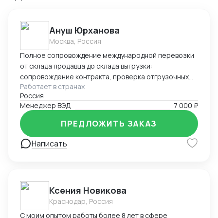
Ануш Юрханова
Москва, Россия
Полное сопровождение международной перевозки
от склада продавца до склада выгрузки:
сопровождение контракта, проверка отгрузочных
Работает в странах
документов, подготовка документов для
Россия
таможенного оформления, работа с брокерами и
Менеджер ВЭД
7 000 ₽
таможенными службами, подача статистической
формы в таможенные органы, валютный контроль (
ПРЕДЛОЖИТЬ ЗАКАЗ
оформление УНК, СПД), поиск экспедиторов,
работа с ЖД, Авто, Морским транспортом,
Написать
оперативное решение сопутствующих задач.
Ксения Новикова
Краснодар, Россия
С моим опытом работы более 8 лет в сфере