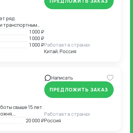
ПРЕДЛОЖИТЬ ЗАКАЗ
ет ряд
 и транспортным
е, помощь в
1 000 ₽
й документации.
1 000 ₽
1 000 ₽
Работает в странах
Китай, Россия
Написать
ПРЕДЛОЖИТЬ ЗАКАЗ
оты свыше 15 лет.
можня,
Работает в странах
ожня,
20 000 ₽
Россия
полная подготовка