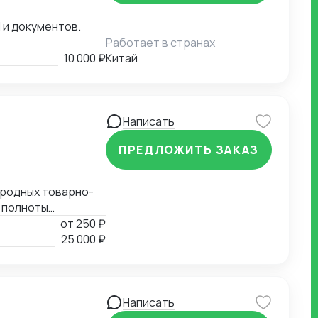
 и документов.
Работает в странах
10 000 ₽
Китай
Написать
ПРЕДЛОЖИТЬ ЗАКАЗ
ародных товарно-
 полноты
ых документов.
от
250 ₽
ия таможенной
25 000 ₽
 Определение мер
 СС, ДС). Расчет
Написать