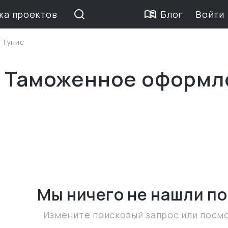
жа проектов
Блог
Войти
>
Тунис
е Таможенное оформл
Мы ничего не нашли
по
Измените поисковый запрос или посм