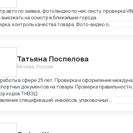
р авто по заявке, фото/видео по чек-листу, проверка VIN
 выезжать на осмотр в ближайшие города.
Проверка, контроль качества товара. Фото-видео отчет
Татьяна Поспелова
Москва, Россия
 работы в сфере 25 лет. Проверка и оформление междун
портных документов на товары. Проверка правильности,
лнения и комплектности перевозочных и сопроводительн
ор кодов ТНВЭД
деление кода товара (ТНВЭД). Выбор метода определен
Составление спецификаций, инвойсов, упаковочных листов
мости и её расчёт в соответствии с избранным методом.
ного и нетарифного регулирования (помощь в получение
женных платежей.