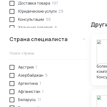
Доставка товара
107
Юридические услуги
29
Консультации
50
Друг
Хранение товаров
8
Поиск товара и поставщика
259
Страна специалиста
Доставка пассажирами
1
Проведение переговоров
56
Поиск страны
Сотрудники за границей
9
Более
Австрия
1
Разработка и производство
23
компл
Азербайджан
5
Проверка поставщика
41
Конс
Аргентина
1
Участие в выставках
50
Афганистан
1
Анализ рынка
34
Беларусь
11
Консалтинг по интеллектуальной
5
собственности