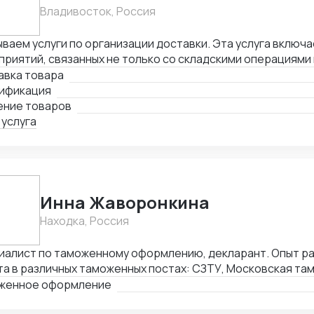
Владивосток, Россия
ваем услуги по организации доставки. Эта услуга включа
риятий, связанных не только со складскими операциями
овождением. В нее также входит таможенное оформлени
авка товара
лнении необходимой сопроводительной и разрешительно
ификация
ение товаров
 услуга
Инна Жаворонкина
Находка, Россия
иалист по таможенному оформлению, декларант. Опыт раб
а в различных таможенных постах: СЗТУ, Московская та
ибирская таможня, Алтайская таможня, Уссурийская там
женное оформление
востокская таможня, Находкинская таможня, а именно: 