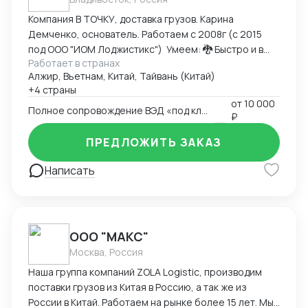
Компания В ТОЧКУ, доставка грузов. Карина
Демченко, основатель. Работаем с 2008г (с 2015
под ООО "ИОМ Лоджистикс") Умеем: 🐉 Быстро и в
Работает в странах
срок телепортировать товары на ваш склад из
Алжир, Вьетнам, Китай, Тайвань (Китай)
любой точки мира. Но предпочитаем из Китая,
+4 страны
Кореи, Тайланда, Индии. 🐉 Быстро находить и
от
10 000
выкупать товары для вас в этих странах, решать
Полное сопровождение ВЭД «под ключ»
₽
вопросы с платежами. 🐉 Сильно любим
авиадоставку по сборным грузам и предпочитаем
ПРЕДЛОЖИТЬ ЗАКАЗ
фуры и контейнера при авто и жд маршрутах 🐉
Написать
легко отгружаем фуры напрямую из Китая в Мск, а
также из г.Владивосток. 🐉 Работаем со всеми
портами и морскими линиями Дальнего Востока
(Владивосток, Восточный, Ю-Сахалинск, Магадан,
Камчатка) по локальному времени, т.к. есть офис во
ООО "МАКС"
Влд 🐉 Организуем таможенную очистку, транзит,
Москва, Россия
постановку на жд. Любим сильно ваши запросы и
Наша группа компаний ZOLA Logistic, производим
быстро на них отвечать 🌟🧚🏻‍♀️
поставки грузов из Китая в Россию, а так же из
России в Китай. Работаем на рынке более 15 лет. Мы