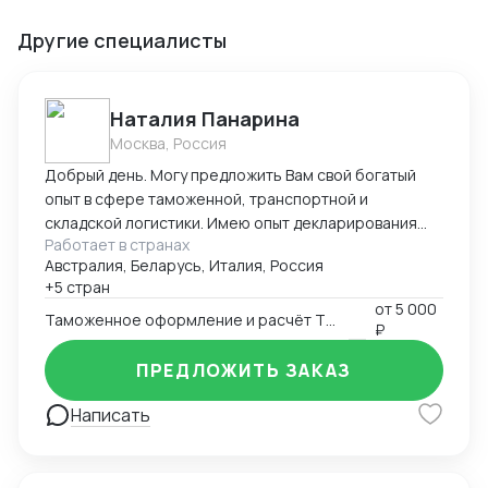
Другие специалисты
Наталия Панарина
Москва, Россия
Добрый день. Могу предложить Вам свой богатый
опыт в сфере таможенной, транспортной и
складской логистики. Имею опыт декларирования
Работает в странах
парфюмерно-косметической продукции с 2016-ого
Австралия, Беларусь, Италия, Россия
года. Работаю в программе Альта-ГТД, Заполнитель.
+5 стран
На протяжении всей своей деятельности связана с
от
5 000
получением разрешительной документации,
Таможенное оформление и расчёт ТН ВЭД
₽
документооборотом в области таможенной и
транспортной логистики, сотрудничеством с
ПРЕДЛОЖИТЬ ЗАКАЗ
иностранными поставщиками и закупкой товара.
Написать
Занимаюсь оптимизацией складских запасов и
управляю цепями поставок. Работаю в системе
Честный Знак и генерирую коды маркировки для
выполнения требований по обороту парфюмерно-