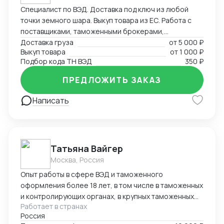
Специалист по ВЭД. Доставка под ключ из любой
точки земного шара. Выкуп товара из ЕС. Работа с
поставщиками, таможенными брокерами,
перевозчиками. Создание и редактирование
Доставка груза
от
5 000 ₽
Выкуп товара
от
1 000 ₽
документов (любых (прям любых)) под ваши нужды.
Подбор кода ТН ВЭД
350 ₽
ПРЕДЛОЖИТЬ ЗАКАЗ
Написать
Татьяна Вайгер
Москва, Россия
Опыт работы в сфере ВЭД и таможенного
оформления более 18 лет, в том числе в таможенных
и контролирующих органах, в крупных таможенных
Работает в странах
представителях. Сопровождение полного цикла
Россия
таможенного оформления и консультирование на