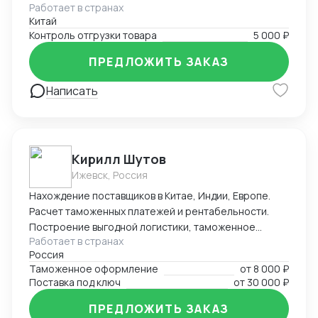
Работает в странах
фабриками, осуществляя контроль и обеспечение
Китай
качества отгрузки разнообразных товаров, от
Контроль отгрузки товара
5 000 ₽
потребительских товаров до промышленного
оборудования.
ПРЕДЛОЖИТЬ ЗАКАЗ
Написать
Кирилл Шутов
Ижевск, Россия
Нахождение поставщиков в Китае, Индии, Европе.
Расчет таможенных платежей и рентабельности.
Построение выгодной логистики, таможенное
Работает в странах
оформление.
Россия
Таможенное оформление
от
8 000 ₽
Поставка под ключ
от
30 000 ₽
ПРЕДЛОЖИТЬ ЗАКАЗ