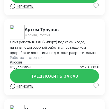
Написать
Артем Тулупов
Москва, Россия
Опыт работы в ВЭД (импорт) под ключ 3 года,
начиная с договорной работы с поставщиком,
проработки логистики, подготовки разрешительных
Работает в странах
документов (ТРТС и т.д.) оформления таможенной
Россия
декларации и доставки товара клиенту по
ВЭД по ключ
от
20 000 ₽
необходимому адресу в РФ
ПРЕДЛОЖИТЬ ЗАКАЗ
Написать