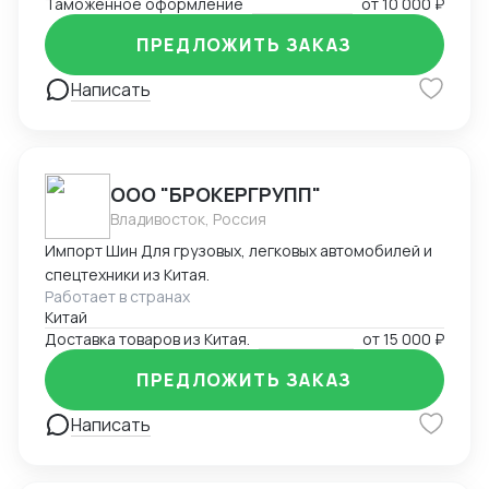
Таможенное оформление
от
10 000 ₽
любом этапе, подтверждение таможенной
стоимости, помощь в составлении документов.
ПРЕДЛОЖИТЬ ЗАКАЗ
Решение нестандартных ситуаций.
Написать
ООО "БРОКЕРГРУПП"
Владивосток, Россия
Импорт Шин Для грузовых, легковых автомобилей и
спецтехники из Китая.
Работает в странах
Китай
Доставка товаров из Китая.
от
15 000 ₽
ПРЕДЛОЖИТЬ ЗАКАЗ
Написать