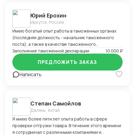
Юрий Ерохин
Иркутск, Россия
Имею богатый опыт работы в таможенных органах
(последняя должность - начальник таможенного
поста), а также в качестве таможенного
представителя. Два высших образования -
Заполнение таможенной декларации
10 000 ₽
таможенное дело и юриспруденция.
ПРЕДЛОЖИТЬ ЗАКАЗ
Написать
Степан Самойлов
Далянь, Китай
Я имею более пяти лет опыта работы в сфере
проверки отгрузки товара. В течение этого времени
я сотрудничал с различными компаниями и