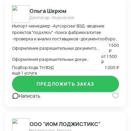
Ольга Шкрюм
Денпасар, Индонезия
Импорт-менеджер -Аутсорсинг ВЭД -ведение
проектов "под ключ" -поиск фабрики в Китае
-проверка и анализ поставщиков -документооборот
-пользование Exel, Word, LinkedIn, Bitrix24
1 500
Оформление разрешительных документов, консультация
₽
-оформление сертификации на товар: СГР, ДС, СС,
от
1 500
РУ, Нотификация -деловая переписка -продажи
Оформления разрешительных документов
₽
-пользование Инкотермс -общение с фабриками (на
Подбор Кода ТН ВЭД
1 000 ₽
китайском языке) -кастомизация продукта -работа с
ещё 1 услуга
OEM \ ODM фабриками - доставка и растаможка
ПРЕДЛОЖИТЬ ЗАКАЗ
образцов для изготовления сертификации. Проекты
разной сложности, от станков до БАДов
Написать
ООО "ИОМ ЛОДЖИСТИКС"
Владивосток, Россия