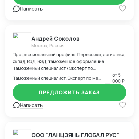
Написать
Андрей Соколов
Москва, Россия
Профессиональный профиль Перевозки, логистика,
склад, ВЭД ВЭД, таможенное оформление
Таможенный специалист / Эксперт по
международной логистике Профессиональный
от
5
Таможенный специалист. Эксперт по международной логистике
000 ₽
профиль Специалист с 20-летним опытом в
таможенном оформлении, ВЭД и логистике. Полный
ПРЕДЛОЖИТЬ ЗАКАЗ
цикл сопровождения внешнеторговых операций — от
составления контракта до декларирования и
Написать
доставки груза. Ключевые компетенции 1.
Таможенное оформление Полный цикл
таможенного декларирования (ДТ) для юрлиц, ИП,
физлиц Расчет и оптимизация таможенных платежей
ООО "ЛАНЦЗЯНЬ ГЛОБАЛ РУС"
(пошлина, НДС, акцизы) Оспаривание решений