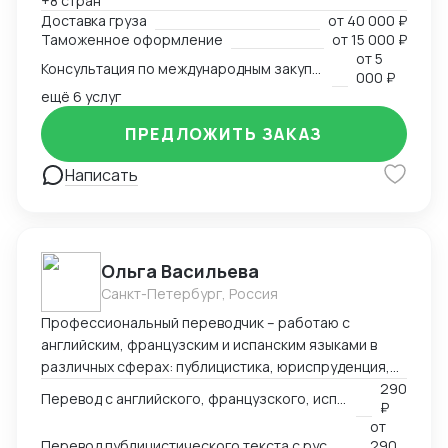
+8 стран
всех этапов оформления. Расчёт и планирование
Доставка груза
от
40 000 ₽
затрат на транспорт, налоги, сертификацию. Опыт
Таможенное оформление
от
15 000 ₽
разработки товара с нуля в Китае — от идеи и
от
5
Консультация по международным закупкам и логистике
адаптации под рынок до запуска продаж. Знание
000 ₽
рынка, умение быстро находить надёжных партнёров
ещё 6 услуг
и выстраивать устойчивые схемы поставок для
ПРЕДЛОЖИТЬ ЗАКАЗ
любой продукции — от промышленного
оборудования до товаров для маркетплейсов.
Написать
Ольга Васильева
Санкт-Петербург, Россия
Профессиональный переводчик – работаю с
английским, французским и испанским языками в
различных сферах: публицистика, юриспруденция,
адаптация игр, реклама и др.
290
Перевод с английского, французского, испанского языка на русский
₽
от
Перевод публицистического текста с русского языка на английский
290