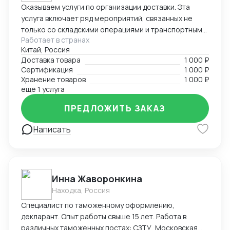
Оказываем услуги по организации доставки. Эта
услуга включает ряд мероприятий, связанных не
только со складскими операциями и транспортным
Работает в странах
сопровождением. В нее также входит таможенное
Китай, Россия
оформление, помощь в заполнении необходимой
Доставка товара
1 000 ₽
сопроводительной и разрешительной
Сертификация
1 000 ₽
документации.
Хранение товаров
1 000 ₽
ещё 1 услуга
ПРЕДЛОЖИТЬ ЗАКАЗ
Написать
Инна Жаворонкина
Находка, Россия
Специалист по таможенному оформлению,
декларант. Опыт работы свыше 15 лет. Работа в
различных таможенных постах: СЗТУ, Московская