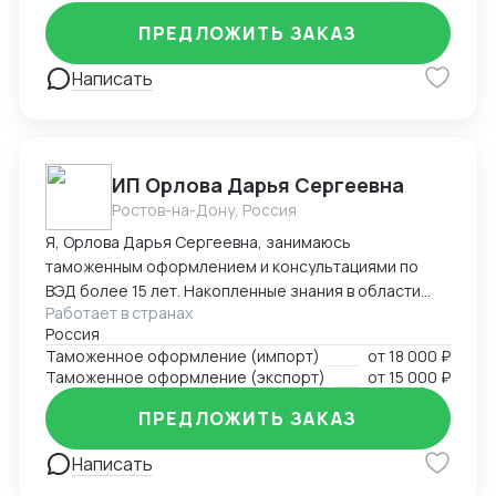
ПРЕДЛОЖИТЬ ЗАКАЗ
Написать
ИП Орлова Дарья Сергеевна
Ростов-на-Дону, Россия
Я, Орлова Дарья Сергеевна, занимаюсь
таможенным оформлением и консультациями по
ВЭД более 15 лет. Накопленные знания в области
Работает в странах
оформления импортируемых и экспортируемых
Россия
грузов участников ВЭД позволяют проводить
Таможенное оформление (импорт)
от
18 000 ₽
таможенное оформление в кратчайшие сроки,
Таможенное оформление (экспорт)
от
15 000 ₽
избежать досадных ошибок, штрафов, санкций и
сэкономить ваши ресурсы! Успешный опыт
ПРЕДЛОЖИТЬ ЗАКАЗ
долгосрочных партнерских отношений с
компаниями – позволил завоевать положительную
Написать
репутацию и доверие со стороны участников ВЭД.