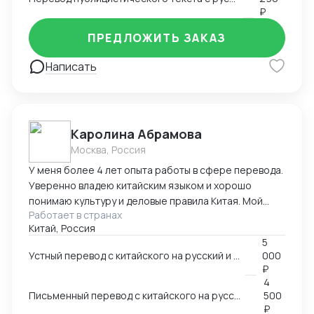
₽
ПРЕДЛОЖИТЬ ЗАКАЗ
Написать
Каролина Абрамова
Москва, Россия
У меня более 4 лет опыта работы в сфере перевода.
Уверенно владею китайским языком и хорошо
понимаю культуру и деловые правила Китая. Мой
Работает в странах
опыт работы включает работу в разных областях,
Китай, Россия
ВЭД, маркетинг, даже химическая промышленность.
5
Я умею справляться с разными задачами и
Устный перевод с китайского на русский и с русского на китайский
000
гарантировать высокое качество перевода.
₽
4
Письменный перевод с китайского на русский и с русского на китайский
500
₽