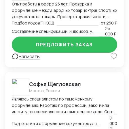
Опыт работы в сфере 25 лет. Проверка и
оформление международных товарно-транспортных
документов на товары. Проверка правильности,
полноты заполнения и комплектности перевозочных
Подбор кодов ТНВЭД
от
250 ₽
25
и сопроводительных документов. Определение кода
Составление спецификаций, инвойсов, упаковочных листов
000 ₽
товара (ТНВЭД). Выбор метода определения
таможенной стоимости и её расчёт в соответствии с
ПРЕДЛОЖИТЬ ЗАКАЗ
избранным методом. Определение мер тарифного и
нетарифного регулирования (помощь в получение
Написать
СС, ДС). Расчет таможенных платежей.
Софья Щегловская
Москва, Россия
Являюсь специалистом по таможенному
оформлению. Работаю по профессии, закончила
институт по специальности таможенное дело. Опыт
работы в двух крупных логистических компаниях, DSV
8
Подготовка и оформление документов для декларирования товаров; Консультация по процедурам
000
и ТЭК АЗИЯ ТРАНС, в таможенном отделе. Веду
₽