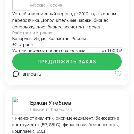
регулярные поездки в Китай, осмотр производств и
Москва, Россия
складов. 🔹 Прозрачность – отчеты на каждом этапе,
Устный и письменный перевод с 2012 года, диплом
фото-/видеофиксация товара. 🔹 Экономия времени
переводчика. Дополнительные навыки: бизнес
и денег – исключаю посредников, работаю
сопровождение, бизнес ассистент, тревел
напрямую с фабриками. 🔹 Гибкость – подстроюсь
Работает в странах
поддержка. Многогранный опыт работы и знания.
под ваши требования по срокам, бюджету и
Беларусь, Индия, Казахстан, Россия
Техническая тематика, любые акценты. Быстрый вход
объёмам. Сроки выполнения поиска товара - до 7-
+2 страны
в новый проект.
ми дней. Буду рада помочь найти именно то, что
Устный перевод последовательный
от
1 000 ₽
нужно Вам!
ПРЕДЛОЖИТЬ ЗАКАЗ
Написать
Ержан Утебаев
Шымкент, Казахстан
Финансист аналитик, риск-менеджмент, банковские
инструменты (BG, SBLC), финансовая безопасность,
комплаенс, ВЭД