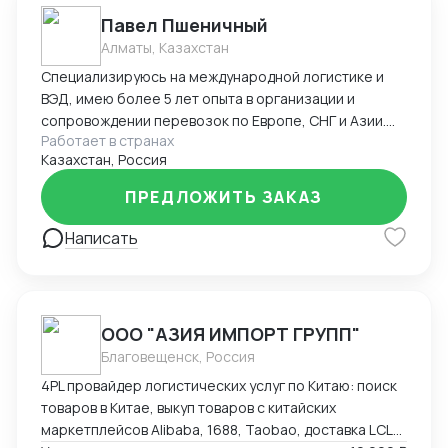
Павел Пшеничный
Алматы, Казахстан
Специализируюсь на международной логистике и
ВЭД, имею более 5 лет опыта в организации и
сопровождении перевозок по Европе, СНГ и Азии.
Работает в странах
Работал в крупных производственных и
Казахстан, Россия
логистических компаниях, где последовательно
прошёл путь от специалиста до менеджера по
ПРЕДЛОЖИТЬ ЗАКАЗ
развитию бизнеса. Мой профессиональный
профиль включает: Организацию международных
Написать
перевозок авто, авиа, морем, железной дорогой и
мультимодально; Построение логистических
цепочек «под ключ», включая выбор маршрутов,
оптимизацию сроков и контроль издержек;
ООО "АЗИЯ ИМПОРТ ГРУПП"
Подготовку полного комплекта международных
Благовещенск, Россия
документов: CMR, B/L, AWB, инвойсы, упаковочные
листы, экспортные и таможенные документы;
4PL провайдер логистических услуг по Китаю: поиск
Работа с портами, терминалами, станциями и
товаров в Китае, выкуп товаров с китайских
иностранными агентами; Контроль движения грузов,
маркетплейсов Alibaba, 1688, Taobao, доставка LCL