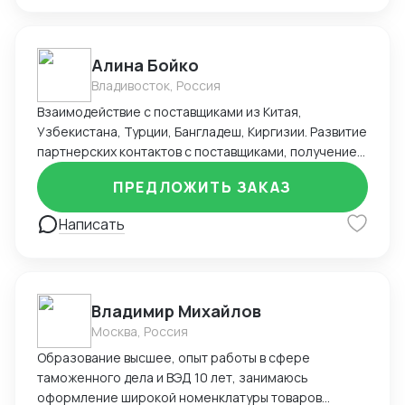
Алина Бойко
Владивосток, Россия
Взаимодействие с поставщиками из Китая,
Узбекистана, Турции, Бангладеш, Киргизии. Развитие
партнерских контактов с поставщиками, получение
льготных условий сотрудничества. Полное ведение
ПРЕДЛОЖИТЬ ЗАКАЗ
заказа: поиск, контроль оплаты, исполнение условий
и сроков поставки, ведение учёта текущих сделок.
Написать
Подготовка и проведение закупочной компании:
Мониторинг и анализ конкурентности на рынке,
подготовка конкурентных листов отделу закупа;
Подготовка проектов договорной документации:
Владимир Михайлов
договоров, дополнительных соглашений,
спецификаций, согласования их с контрагентами.
Москва, Россия
Работа с перевозчиками и экспедиторами; контроль
Образование высшее, опыт работы в сфере
сроков прихода на таможенные склады (СВХ) и РЦ.
таможенного дела и ВЭД 10 лет, занимаюсь
Понимание логистической цепочки и этапов
оформление широкой номенклатуры товаров