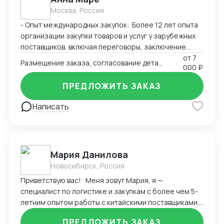
Москва, Россия
- Опыт международных закупок: Более 12 лет опыта
организации закупки товаров и услуг у зарубежных
поставщиков, включая переговоры, заключение
контрактов и контроль исполнения обязательств. -
от
7
Размещение заказа, согласование деталей (технических, финансовых)
000 ₽
Установление партнерских отношений с
международными компаниями, оценка надежности
ПРЕДЛОЖИТЬ ЗАКАЗ
партнеров и выбор оптимальных условий поставки. -
Организация доставки грузов морским, воздушным и
Написать
автомобильным транспортом, обеспечение
соблюдения сроков поставок и минимизация рисков
- с предоставлением документов - Организация
доставки грузов Карго - Подготовка документов для
Мария Данилова
таможенного оформления (взаимодействие с
Новосибирск, Россия
таможенными органами разных стран), решение
вопросов, связанных с импортом/экспортом
Приветствую вас! Меня зовут Мария, я —
продукции. - Оценка возможных рисков в
специалист по логистике и закупкам с более чем 5-
международной торговле, разработка мер по
летним опытом работы с китайскими поставщиками.
снижению вероятности сбоев и убытков. ---
Мой главный приоритет — обеспечить для вас
ПРЕДЛОЖИТЬ ЗАКАЗ
Ключевые компетенции - Глубокое понимание норм