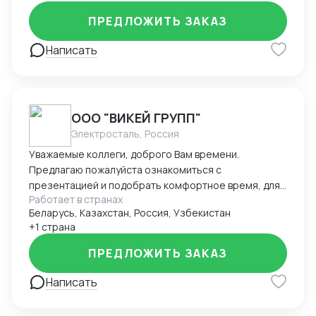
ПРЕДЛОЖИТЬ ЗАКАЗ
Написать
ООО "ВИКЕЙ ГРУПП"
Электросталь, Россия
Уважаемые коллеги, доброго Вам времени.
Предлагаю пожалуйста ознакомиться с
презентацией и подобрать комфортное время, для
Работает в странах
телефонного разговора. Коротко и только о том, как
Беларусь, Казахстан, Россия, Узбекистан
я могу стать для Вас выгодным, как в текущем
+1 страна
времени, так и на долгосрочной дистанции. Время
будет вложено исключительно с пользой. Если Вам
ПРЕДЛОЖИТЬ ЗАКАЗ
необходимо перевезти груз в фуре (тент/борт/
площадка) или негабарит, рекомендую обратить
Написать
внимание на мое письмо. Предлагаю пожалуйста
ознакомиться с нашей компанией, уверяю она как