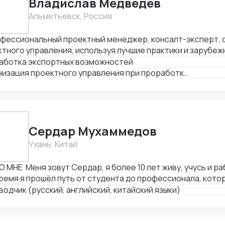
Владислав Медведев
Альметьевск, Россия
офессиональный проектный менеджер, консалт-эксперт, 
тного управления, используя лучшие практики и зарубежн
ерт в области таможенного законодательства и внешне
аботка экспортных возможностей
льности, 3. Эксперт в вопросах ценообразования, эконо
Организация проектного управления при проработке зарубежных рынков сбыта
ки ТЭО. 4. Организация маркетинговых исследований (ф
 тендер, сопровождение).
Сердар Мухаммедов
Ухань, Китай
О МНЕ Меня зовут Сердар, я более 10 лет живу, учусь и ра
ремя я прошёл путь от студента до профессионала, кото
тируется в китайском рынке, знает, как работают фабрик
одчик (русский, английский, китайский языки)
с-процессы изнутри. ⠀ Свободно владею четырьмя языкам
Китайский | 🇬🇧 Английский | 🇹🇲 Туркменский ⠀ Я помог
ниям находить любые товары, оборудование или автомоб