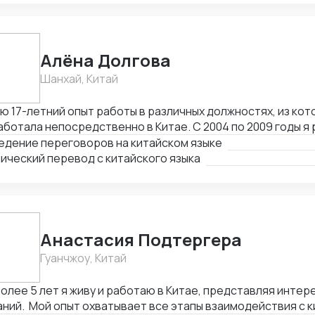
Алёна Долгова
Шанхай, Китай
ю 17-летний опыт работы в различных должностях, из кото
ботала непосредственно в Китае. С 2004 по 2009 годы я
одчиком, региональным представителем и специалистом 
едение переговоров на китайском языке
й. В период с 2009 по 2014 годы я была региональным п
ический перевод с китайского языка
ЕМ-ГОРЭЛТЕХ" в КНР, г. Шанхай. С 2014 по 2016 годы я з
джера по международным связям в отделе снабжения и 
итики ООО "ЗАВОД ГОРЭЛТЕХ.
Анастасия Подтергера
Гуанчжоу, Китай
олее 5 лет я живу и работаю в Китае, представляя интер
ний. Мой опыт охватывает все этапы взаимодействия с 