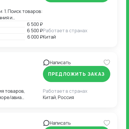
ассортиментной
: 1. Поиск товаров:
ания и
нализирую
6 500 ₽
провожу проверку
6 500 ₽
Работает в странах
 3. Проверка
6 000 ₽
Китай
ки товаров перед
ленным
Написать
ПРЕДЛОЖИТЬ ЗАКАЗ
Работает в странах
море/авиа
Китай, Россия
Написать