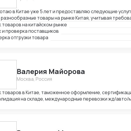
та с таможенными брокерами ВЭД (Беларусь) Работа с 
цей Работа с 1С
отаю в Китае уже 5 лет и предоставляю следующие услуги
 разнообразные товары на рынке Китая, учитывая требов
очтения клиента. 2. Поиск и проверка поставщиков: я а
 товаров на китайском рынке
жность и репутацию потенциальных поставщиков. Также 
к и проверка поставщиков
ятельности и оцениваю их способность выполнить заказ.
ерка отгрузки товара
зки товара: я контролирую процесс упаковки и маркиров
авкой. Кроме того, проверяю соответствие товара заяв
ованиям.
Валерия Майорова
Москва, Россия
оваров в Китае, таможенное оформление, сертификация товаров,
олидация на складе, международные перевозки жд/авто/
вное направление Китай-РФ), работа с честным знаком