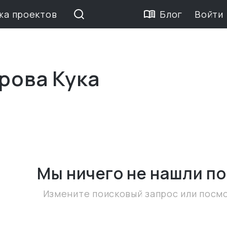
жа проектов
Блог
Войти
рова Кука
Мы ничего не нашли
по
Измените поисковый запрос или посм