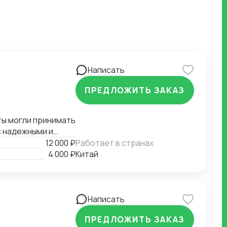
Написать
ПРЕДЛОЖИТЬ ЗАКАЗ
 надежными и
лиз рынка и имею
12 000 ₽
Работает в странах
ами. Я глубоко
4 000 ₽
Китай
предприниматели и
е готова
в Китае.
Написать
ПРЕДЛОЖИТЬ ЗАКАЗ