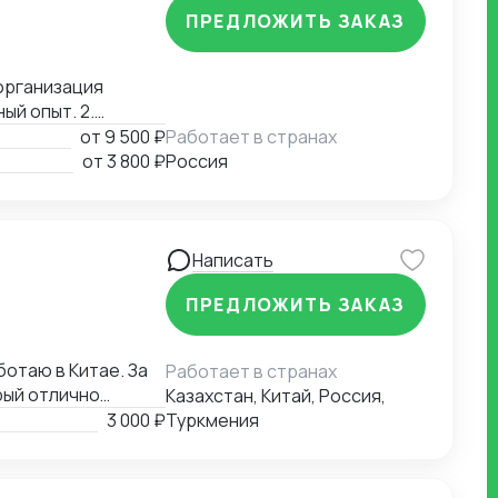
ПРЕДЛОЖИТЬ ЗАКАЗ
организация
ый опыт. 2.
-экономической
от
9 500 ₽
Работает в странах
мики сделок,
от
3 800 ₽
Россия
ормулировка целей
Написать
ПРЕДЛОЖИТЬ ЗАКАЗ
ботаю в Китае. За
Работает в странах
рый отлично
Казахстан, Китай, Россия,
и, логистика и
3 000 ₽
Туркмения
и: 🇷🇺 Русский |
аю людям и
или в Китае,