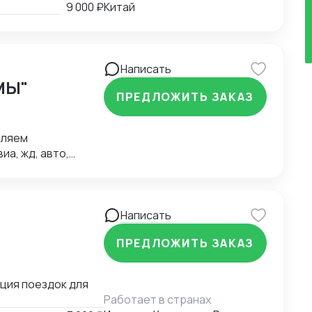
заданию до
9 000 ₽
Китай
аем полный
 -выезжаем на
адачи на месте
ого рынка, умение
Написать
МЫ"
ПРЕДЛОЖИТЬ ЗАКАЗ
вляем
а, жд, авто,
твенный
е 60 собственных
Написать
ПРЕДЛОЖИТЬ ЗАКАЗ
ация поездок для
Работает в странах