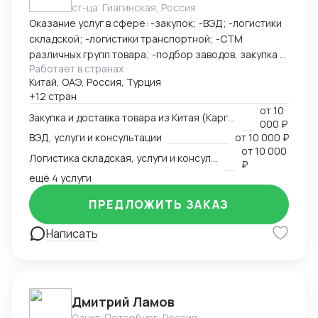
ст-ца. Гиагинская, Россия
Оказание услуг в сфере: -закупок; -ВЭД; -логистики
складской; -логистики транспортной; -СТМ
различных групп товара; -подбор заводов, закупка и
Работает в странах
доставка товара из Китая (КАРГО и Белый ввоз)
Китай, ОАЭ, Россия, Турция
Страны с которыми работаю по сей день: Европа,
+12 стран
США, ОАЭ, Турция, Китай, СНГ
от
10
Закупка и доставка товара из Китая (Карго и белый ввоз), услуги и консультации
000 ₽
ВЭД, услуги и консультации
от
10 000 ₽
от
10 000
Логистика складская, услуги и консультации
₽
ещё 4 услуги
ПРЕДЛОЖИТЬ ЗАКАЗ
Написать
Дмитрий Ламов
Санкт-Петербург, Россия