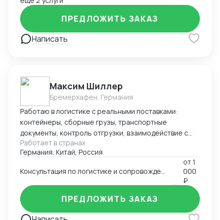
ещё 2 услуги
ПРЕДЛОЖИТЬ ЗАКАЗ
Написать
Максим Шиллер
Бремерхафен, Германия
Работаю в логистике с реальными поставками:
контейнеры, сборные грузы, транспортные
документы, контроль отгрузки, взаимодействие с
Работает в странах
агентами и перевозчиками. Специализируюсь на
Германия, Китай, Россия
логистике из Европы, умею быстро ориентироваться
от
1
в нестандартных ситуациях и держать процесс под
Консультация по логистике и сопровождению поставок (к примеру из Европы и Китая)
000
контролем. Работаю из Германии, открыт к
₽
удалённому сотрудничеству.
ПРЕДЛОЖИТЬ ЗАКАЗ
Написать