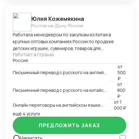
Юлия Кожемякина
Ростов-на-Дону, Россия
Работала менеджером по закупкам из Китая в
крупных оптовых компаниях России по продаже
детских игрушек, сувениров, товаров для
Работает в странах
праздников,подарочной упаковки, садовой мебели и
Россия
других категорий более 8 лет. Знаю все стадии
от
процесса закупки из Китая: -поиск поставщиков,
Письменный перевод с русского на английский язык и наоборот на любую заданную тему
500
сравнение, отбор выгодных условий -проведение
₽
переговоров с поставщиками (английский язык B2,
от
китайский язык B1), -работа с дизайнерами по
Письменный перевод с русского на китайский язык и наоборот на любую заданную тему
800
вопросу упаковки и самого товара, -размещение
₽
от
1
заказа в Китае (оформление контракта, приложения
Онлайн переговоры на английском языке с иностранным контрагентом
000 ₽
на оплату), -доставка и проверка образов из Китая,
ещё 4 услуги
-инспекции (онлайн и оффлайн), -организация
доставки товара из Китая (карго и "в белую"),
ПРЕДЛОЖИТЬ ЗАКАЗ
-оформление таможенных документов (инвойс,
упаковочный,спецификация), -планирование
Написать