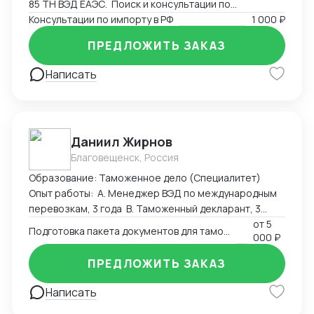
85 ТН ВЭД ЕАЭС. Поиск и консультации по
разрешительным документам, необходимым для
Консультации по импорту в РФ
1 000 ₽
экспорта или импорта на территорию РФ.
ПРЕДЛОЖИТЬ ЗАКАЗ
Написать
Даниил Жирнов
Благовещенск, Россия
Образование: Таможенное дело (Специалитет)
Опыт работы: А. Менеджер ВЭД по международным
перевозкам, 3 года B. Таможенный декларант, 3
месяца
от
5
Подготовка пакета документов для таможенного оформления
000 ₽
ПРЕДЛОЖИТЬ ЗАКАЗ
Написать