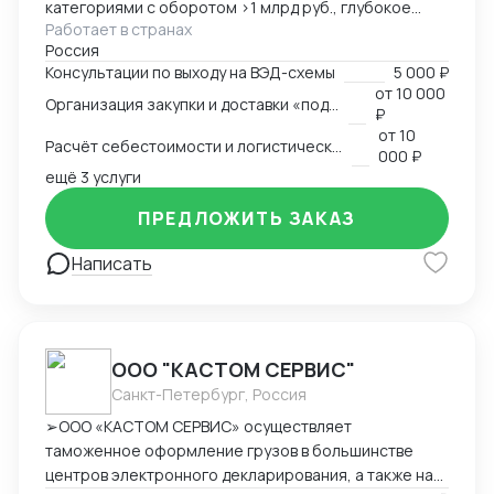
категориями с оборотом >1 млрд руб., глубокое
Работает в странах
понимание коммерческой стороны закупок.
Россия
Ключевые компетенции: — Организация полного
Консультации по выходу на ВЭД-схемы
5 000 ₽
цикла ВЭД «под ключ»: от поиска поставщика до
от
10 000
Организация закупки и доставки «под ключ»
доставки на склад клиента — Работа с китайскими
₽
поставщиками: переговоры, контроль качества,
от
10
Расчёт себестоимости и логистической схемы
оплата — Таможенное оформление, подбор
000 ₽
сертификации, подготовка документов —
ещё 3 услуги
Международная логистика: поиск брокеров, расчёт
ПРЕДЛОЖИТЬ ЗАКАЗ
маршрутов, мониторинг цен — Расчёт
себестоимости и контроль маржинальности сделок
Написать
— Опыт поставок в условиях санкционных
ограничений, умение выстраивать альтернативные
цепочки — Самостоятельное ведение сделок,
удалённая работа, полная автономность
ООО "КАСТОМ СЕРВИС"
Санкт-Петербург, Россия
➢ООО «КАСТОМ СЕРВИС» осуществляет
таможенное оформление грузов в большинстве
центров электронного декларирования, а также на