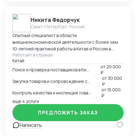
Никита Федорчук
Санкт-Петербург, Россия
Опытный специалист в области
внешнеэкономической деятельности с более чем
10-летней практикой работы в Китае и России в
Работает в странах
сфере ВЭД. Знаю китайский и английский языки на
Китай
профессиональном уровне, имею глубокую
от
20 000
экспертизу в закупках, логистике и международных
Поиск и проверка поставщиков в Китае
₽
расчетах. Организую полный цикл работы с Китаем:
от
30 000
Закупка товаров и сопровождение сделок
поиск и проверка поставщиков, переговоры,
₽
сопровождение контрактов, контроль качества
от
15 000
Контроль качества и инспекция товара
продукции, доставка и оплата поставщикам.
₽
ещё 4 услуги
Ключевые компетенции Поиск и проверка надежных
поставщиков в Китае Ведение переговоров на
ПРЕДЛОЖИТЬ ЗАКАЗ
китайском и английском языках Организация
закупок и международной логистики «под ключ»
Написать
Международные платежи и финансовое
сопровождение сделок