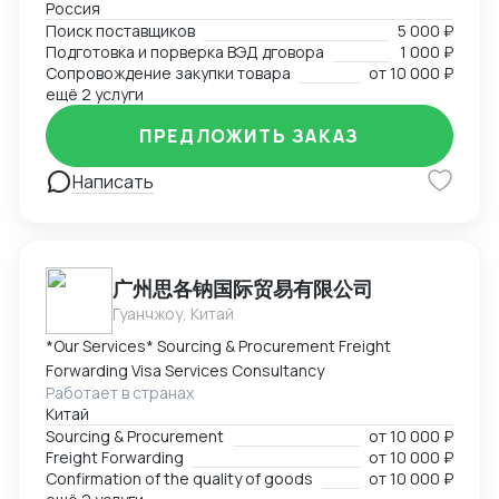
Россия
Поиск поставщиков в сфере запчастей, одежды,
Поиск поставщиков
5 000 ₽
товаров для дома и электронике. Поиск
Подготовка и порверка ВЭД дговора
1 000 ₽
поставщиков, подбор и проверка благонадежности
Сопровождение закупки товара
от
10 000 ₽
фабрик, подготовка договоров, ведение закупки на
ещё 2 услуги
всех этапах, подготовка товаросопроводительной
ПРЕДЛОЖИТЬ ЗАКАЗ
документации. Перевод на "белую" закупку и импорт
с минимальным удорожанием товара.
Написать
广州思各钠国际贸易有限公司
Гуанчжоу, Китай
*Our Services* Sourcing & Procurement Freight
Forwarding Visa Services Consultancy
Работает в странах
Китай
Sourcing & Procurement
от
10 000 ₽
Freight Forwarding
от
10 000 ₽
Confirmation of the quality of goods
от
10 000 ₽