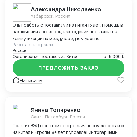
Александра Николаенко
Хабаровск, Россия
Опыт работы с поставками из Китая 15 лет. Помощь в
заключении договоров, нахождении поставщиков,
коммуникации на международном уровне,
Работает в странах
понимание рынка, хорошие связи в Китае. Помощь в
Россия
организации Доставки. Склады в разных городах
Организация поставок из Китая
от
5 000 ₽
Китая ( Гуанчжоу, суйфеньхе, фуюань) , проверенные
китайские посредники. ЗАВОЗ груза через Москву ,
ПРЕДЛОЖИТЬ ЗАКАЗ
Владивосток, Уссурийск.
Написать
Янина Толяренко
Санкт-Петербург, Россия
Практик ВЭД с опытом построения цепочек поставок
из Китая и Европы. 8+ лет в управлении товарными