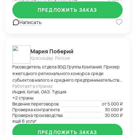
ПРЕДЛОЖИТЬ ЗАКАЗ
Написать
Мария Поберий
Краснодар, Россия
Руководитель отдела ВЭД Группы Компаний. Призер
ежегодного регионального конкурса среди
субъектов малого и среднего предпринимательства
Работает в странах
«Экспортер года» в Краснодарском крае. 17 лет в
Индия, Китай, ОАЭ, Турция
импорте, экспорте, белом ВЭД. Более 25 000 часов
+2 страны
успешных переговоров онлайн и офлайн, устных и
Ведение переговоров
от
5 000 ₽
письменных с поставщиками и потенциальными
Проверка контрагента
30 000 ₽
Покупателями на английском языке. В портфеле
Проверка производства
30 000 ₽
опыт успешных переговоров с крупнейшими
ещё 6 услуг
заводами бытовой техники Китая, Турции на уровне
ПРЕДЛОЖИТЬ ЗАКАЗ
первых лиц: AUX, Hisence, Haier, Changhong, MBO,