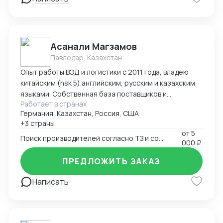
командировок в Китай "под ключ" (подбор
поставщиков, план поездки : самолеты, поезда,
гостиницы в Китае, логистика по Китаю, встречи с
поставщиками), -сопровождение в командировках в
Асанали Магзамов
качестве переводчика
Павлодар, Казахстан
Опыт работы ВЭД и логистики с 2011 года, владею
китайским (hsk 5) английским, русским и казахским
языками. Собственная база поставщиков и
Работает в странах
инспекторов для контроля качества. Опыт ведения
Германия, Казахстан, Россия, США
переговоров для получения оптимальных условий.
+3 страны
от
5
Поиск производителей согласно ТЗ и согласование условий поставки
000 ₽
ПРЕДЛОЖИТЬ ЗАКАЗ
Написать