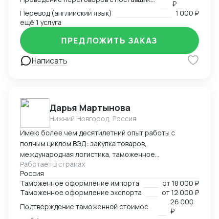
₽
Перевод (английский язык)
1 000 ₽
ещё 1 услуга
ПРЕДЛОЖИТЬ ЗАКАЗ
Написать
Дарья Мартынова
Нижний Новгород, Россия
Имею более чем десятилетний опыт работы с
полным циклом ВЭД: закупка товаров,
международная логистика, таможенное
Работает в странах
оформление. Занимаю руководящую позицию
Россия
начальника отдела ВЭД в биохимическом холдинге.
Таможенное оформление импорта
от
18 000 ₽
Параллельно веду проекты в качестве консультанта
Таможенное оформление экспорта
от
12 000 ₽
по ВЭД и таможенному оформлению. Успешный опыт
26 000
Подтверждение таможенной стоимости
организации процессов таможенного оформления с
₽
нуля, оптимизации существующих цепочек поставок,