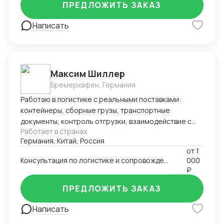
ПРЕДЛОЖИТЬ ЗАКАЗ
Написать
Максим Шиллер
Бремерхафен, Германия
Работаю в логистике с реальными поставками:
контейнеры, сборные грузы, транспортные
документы, контроль отгрузки, взаимодействие с
Работает в странах
агентами и перевозчиками. Специализируюсь на
Германия, Китай, Россия
логистике из Европы, умею быстро ориентироваться
от
1
в нестандартных ситуациях и держать процесс под
Консультация по логистике и сопровождению поставок (к примеру из Европы и Китая)
000
контролем. Работаю из Германии, открыт к
₽
удалённому сотрудничеству.
ПРЕДЛОЖИТЬ ЗАКАЗ
Написать