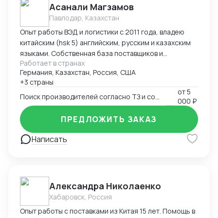
Асанали Магзамов
Павлодар, Казахстан
Опыт работы ВЭД и логистики с 2011 года, владею
китайским (hsk 5) английским, русским и казахским
языками. Собственная база поставщиков и
Работает в странах
инспекторов для контроля качества. Опыт ведения
Германия, Казахстан, Россия, США
переговоров для получения оптимальных условий.
+3 страны
от
5
Поиск производителей согласно ТЗ и согласование условий поставки
000 ₽
ПРЕДЛОЖИТЬ ЗАКАЗ
Написать
Александра Николаенко
Хабаровск, Россия
Опыт работы с поставками из Китая 15 лет. Помощь в