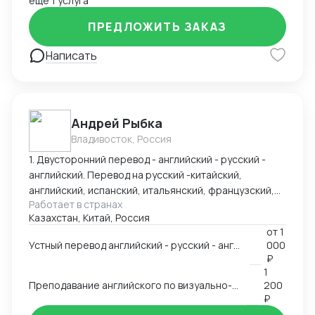
ещё 1 услуга
ПРЕДЛОЖИТЬ ЗАКАЗ
Написать
Андрей Рыбка
Владивосток, Россия
1. Двусторонний перевод - английский - русский -
английский. Перевод на русский -китайский,
английский, испанский, итальянский, французский,
Работает в странах
немецкий. 2. Тренер по поведенческой
Казахстан, Китай, Россия
безопасности, способный повысить эффективность
от
1
труда путем вовлечения персонала в осмысление
Устный перевод английский - русский - английский и перевод текстов (китайский, испанский, итальянский).
000
безопасности как на личностном уровне, так и на
₽
уровне командной работы, с помощью
1
трансформационного подхода, влияющим на
Преподавание английского по визуально-ассоциативной системе
200
восприятие человека. Пятилетний опыт работы в
₽
международной консалтинговой компании JMJ