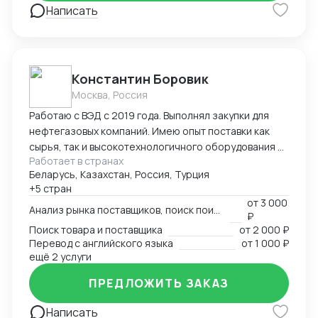
себестоимости и контроль маржинальности сделок
Написать
— Опыт поставок в условиях санкционных
ограничений, умение выстраивать альтернативные
цепочки — Самостоятельное ведение сделок,
удалённая работа, полная автономность
Константин Боровик
Москва, Россия
Работаю с ВЭД с 2019 года. Выполнял закупки для
нефтегазовых компаний. Имею опыт поставки как
сырья, так и высокотехнологичного оборудования и
Работает в странах
химии. Выполняю полный спектр услуг начиная с
Беларусь, Казахстан, Россия, Турция
поиска поставщика и закупкой, заканчивая
+5 стран
таможенным оформлением и логистикой.
от
3 000
Анализ рынка поставщиков, поиск поиставщика
₽
Поиск товара и поставщика
от
2 000 ₽
Перевод с английского языка
от
1 000 ₽
ещё 2 услуги
ПРЕДЛОЖИТЬ ЗАКАЗ
Написать