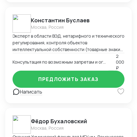
Константин Буслаев
Москва, Россия
Эксперт в области ВЭД, нетарифного и технического
регулирования, контроля объектов
интеллектуальной собственности (товарные знаки)
с более чем 16-летним опытом. Успешные проекты
2
Консультация по возможным запретам и ограничениям при импорте и экспорте
000
по автоматизации таможенных бизнес-процессов,
₽
оптимизации импорта/экспорта товаров,
подлежащих специальному регулированию
ПРЕДЛОЖИТЬ ЗАКАЗ
(шифровальное оборудование, РЭС и ВЧУ, оружие,
лекарства и т.д.). Так же большой опыт в области
Написать
санкционных ограничений, вводимых РФ
(постановления № 311 -313).
Фёдор Бухаловский
Москва, Россия
Окончил Химический факультет МГУ им. Ломоносова