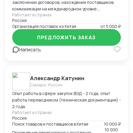
заключении договоров, нахождении поставщиков,
коммуникации на международном уровне,
Работает в странах
понимание рынка, хорошие связи в Китае. Помощь в
Россия
организации Доставки. Склады в разных городах
Организация поставок из Китая
от
5 000 ₽
Китая ( Гуанчжоу, суйфеньхе, фуюань) , проверенные
китайские посредники. ЗАВОЗ груза через Москву ,
ПРЕДЛОЖИТЬ ЗАКАЗ
Владивосток, Уссурийск.
Написать
Александр Катунин
Самара, Россия
Опыт работы в сфере закупок ВЭД - 2 года, опыт
работы переводчиком (техническая документация) -
2 года.
Работает в странах
Россия
Поиск товаров и поставщиков в Китае
10 000 ₽
10 000
Проведение переговоров с поставщиком