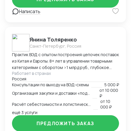
аналитика, автоматизация процессов ВЭД в 1С и
ином ПО.
Написать
Янина Толяренко
Санкт-Петербург, Россия
Практик ВЭД с опытом построения цепочек поставок
из Китая и Европы. 8+ лет в управлении товарными
категориями с оборотом >1 млрд руб., глубокое
Работает в странах
понимание коммерческой стороны закупок.
Россия
Ключевые компетенции: — Организация полного
Консультации по выходу на ВЭД-схемы
5 000 ₽
цикла ВЭД «под ключ»: от поиска поставщика до
от
10 000
Организация закупки и доставки «под ключ»
доставки на склад клиента — Работа с китайскими
₽
поставщиками: переговоры, контроль качества,
от
10
Расчёт себестоимости и логистической схемы
оплата — Таможенное оформление, подбор
000 ₽
сертификации, подготовка документов —
ещё 3 услуги
Международная логистика: поиск брокеров, расчёт
ПРЕДЛОЖИТЬ ЗАКАЗ
маршрутов, мониторинг цен — Расчёт