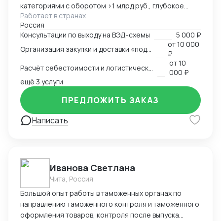
категориями с оборотом >1 млрд руб., глубокое
Работает в странах
понимание коммерческой стороны закупок.
Россия
Ключевые компетенции: — Организация полного
Консультации по выходу на ВЭД-схемы
5 000 ₽
цикла ВЭД «под ключ»: от поиска поставщика до
от
10 000
Организация закупки и доставки «под ключ»
доставки на склад клиента — Работа с китайскими
₽
поставщиками: переговоры, контроль качества,
от
10
Расчёт себестоимости и логистической схемы
оплата — Таможенное оформление, подбор
000 ₽
сертификации, подготовка документов —
ещё 3 услуги
Международная логистика: поиск брокеров, расчёт
ПРЕДЛОЖИТЬ ЗАКАЗ
маршрутов, мониторинг цен — Расчёт
себестоимости и контроль маржинальности сделок
Написать
— Опыт поставок в условиях санкционных
ограничений, умение выстраивать альтернативные
цепочки — Самостоятельное ведение сделок,
удалённая работа, полная автономность
Иванова Светлана
Чита, Россия
Большой опыт работы в таможенных органах по
направлению таможенного контроля и таможенного
оформления товаров, контроля после выпуска