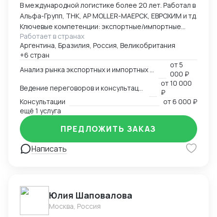
В международной логистике более 20 лет. Работал в
Альфа-Групп, ТНК, АР MOLLER-МАЕРСК, ЕВРОХИМ и тд.
Ключевые компетенции: экспортные/импортные
Работает в странах
контейнерные перевозки, перевозки наливных и
Аргентина, Бразилия, Россия, Великобритания
сыпучих грузов (в т.ч. морские - судовыми партиями),
+6 стран
перевозки негабаритных и сверхгабаритных грузов,
от
5
рефрижераторных грузов
Анализ рынка экспортных и импортных перевозок
000 ₽
от
10 000
Ведение переговоров и консультаций
₽
Консультации
от
6 000 ₽
ещё 1 услуга
ПРЕДЛОЖИТЬ ЗАКАЗ
Написать
Юлия Шаповалова
Москва, Россия