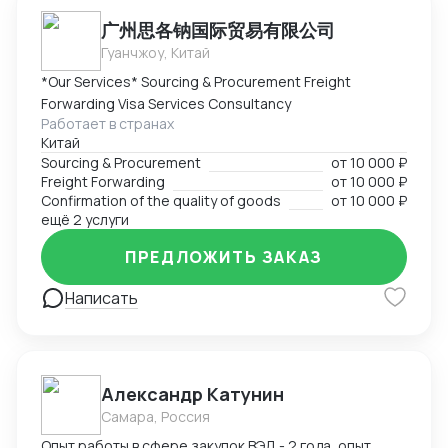
广州思各钠国际贸易有限公司
Гуанчжоу, Китай
*Our Services* Sourcing & Procurement Freight
Forwarding Visa Services Consultancy
Работает в странах
Китай
Sourcing & Procurement
от
10 000 ₽
Freight Forwarding
от
10 000 ₽
Confirmation of the quality of goods
от
10 000 ₽
ещё 2 услуги
ПРЕДЛОЖИТЬ ЗАКАЗ
Написать
Александр Катунин
Самара, Россия
Опыт работы в сфере закупок ВЭД - 2 года, опыт