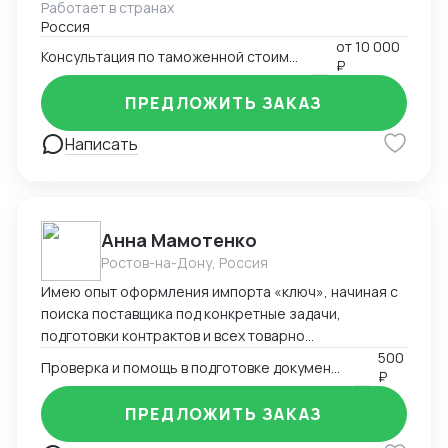
Работает в странах
товаров, таможенной стоимости. Подготовка
Россия
документов для декларирования товаров, работа с
от
10 000
Таможенными представителями. Большой опыт по
Консультация по таможенной стоимости
₽
доказыванию заявленной таможенной стоимости.
ПРЕДЛОЖИТЬ ЗАКАЗ
Написать
Анна Мамотенко
Ростов-на-Дону, Россия
Имею опыт оформления импорта «ключ», начиная с
поиска поставщика под конкретные задачи,
подготовки контрактов и всех товарно
сопроводительных и разрешительных документов,
500
Проверка и помощь в подготовке документов при импорте
₽
составления логистических схем и заканчивая
побором кодов тнвэд, описанием товара и его
ПРЕДЛОЖИТЬ ЗАКАЗ
таможенным оформлением