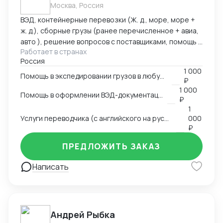
Москва, Россия
ВЭД, контейнерные перевозки (Ж. д., море, море +
ж. д.), сборные грузы (ранее перечисленное + авиа,
авто ), решение вопросов с поставщиками, помощь в
Работает в странах
оформлении документов. Имею 15 летний опыт
Россия
работы в сфере ВЭД. Работал в торговых компаниях
1 000
и компаниях-экспедиторах. Работал с десятками
Помощь в экспедировании грузов в любую точку мира
₽
стран: как на импорт, так и на экспорт.
1 000
Помощь в оформлении ВЭД-документации
₽
1
Услуги переводчика (с английского на русский и с русского на английский)
000
₽
ПРЕДЛОЖИТЬ ЗАКАЗ
Написать
Андрей Рыбка