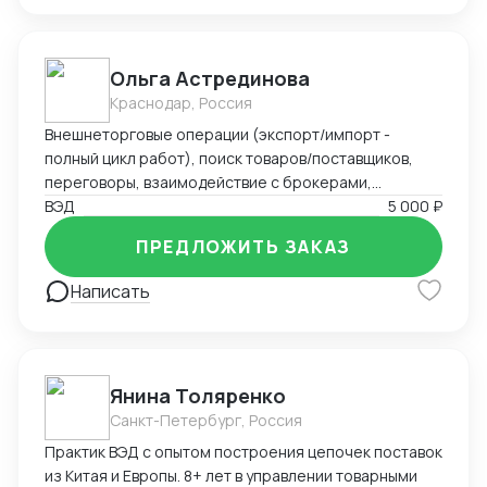
Ольга Астрединова
Краснодар, Россия
Внешнеторговые операции (экспорт/импорт -
полный цикл работ), поиск товаров/поставщиков,
переговоры, взаимодействие с брокерами,
экспедиторами, сертифицирующими
ВЭД
5 000 ₽
организациями; логистика, расчет затрат и входной
ПРЕДЛОЖИТЬ ЗАКАЗ
цены; начальная бухгалтерия, переводы устные и
письменные; участие в выставках, конференциях.
Написать
Опыт организации ВЭД «с нуля», опыт
взаимодействия с гос.структурами, топ
менеджерами, зарубежными компаниями (включая
ведение переговоров от лица компании). Опыт
Янина Толяренко
командировок (Россия и зарубежье) CRM, Bitrix24,
Санкт-Петербург, Россия
ИИ, Miscrosoft office, 1С Предприятие, офисная
техника; английский (свободно); немецкий
Практик ВЭД с опытом построения цепочек поставок
(начальный уровень)
из Китая и Европы. 8+ лет в управлении товарными