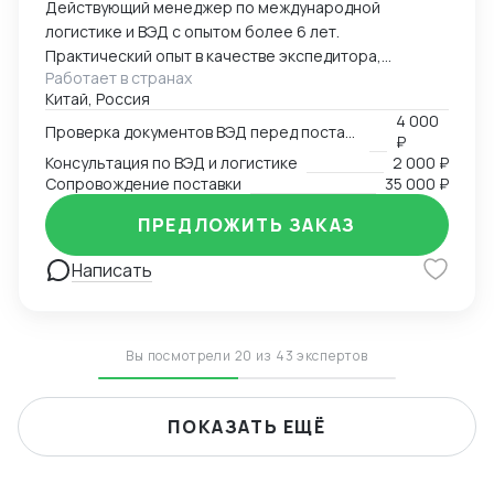
Действующий менеджер по международной
логистике и ВЭД с опытом более 6 лет.
Практический опыт в качестве экспедитора,
Работает в странах
менеджера ВЭД в компании-импортере. Помогу с
Китай, Россия
консультацией по перевозкам генеральных и
4 000
сборных грузов из Китая разными видами
Проверка документов ВЭД перед поставкой
₽
транспорта (море, жд, авто, авиа), проверю и
Консультация по ВЭД и логистике
2 000 ₽
подготовлю товаросопроводительные документы на
Сопровождение поставки
35 000 ₽
наличие ошибок, контракты с отправителем, а также
ПРЕДЛОЖИТЬ ЗАКАЗ
все необходимые дополнительные соглашения к
ним, консультация в подборе кодов ТН ВЭД,
Написать
расчетам пошлин и таможенных платежей при
импорте.
Вы посмотрели 20 из 43 экспертов
ПОКАЗАТЬ ЕЩЁ