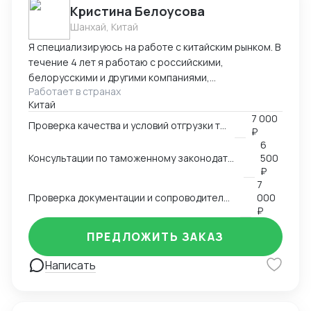
Кристина Белоусова
Шанхай, Китай
Я специализируюсь на работе с китайским рынком. В
течение 4 лет я работаю с российскими,
белорусскими и другими компаниями,
Работает в странах
занимающимися импортом и экспортом различных
Китай
товаров, включая товары потребления, электронику,
7 000
текстиль, автомобильные запчасти и другие. Могу
Проверка качества и условий отгрузки товара
₽
помочь вам найти необходимые товары и надежных
6
поставщиков, разобраться в требованиях таможни,
Консультации по таможенному законодательству и процедурам ВЭД
500
правильно заполнять декларации,
₽
классифицировать товары и обеспечивать
7
Проверка документации и сопроводительных документов
000
соответствие всей необходимой документации. Мой
₽
опыт работы в разных сферах позволяет мне
применять свои знания и навыки в различных
ПРЕДЛОЖИТЬ ЗАКАЗ
бизнес-сценариях и обеспечивать высокое
качество услуг для клиентов.
Написать