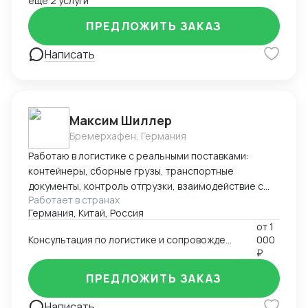
ещё 2 услуги
ПРЕДЛОЖИТЬ ЗАКАЗ
Написать
Максим Шиллер
Бремерхафен, Германия
Работаю в логистике с реальными поставками:
контейнеры, сборные грузы, транспортные
документы, контроль отгрузки, взаимодействие с
Работает в странах
агентами и перевозчиками. Специализируюсь на
Германия, Китай, Россия
логистике из Европы, умею быстро ориентироваться
от
1
в нестандартных ситуациях и держать процесс под
Консультация по логистике и сопровождению поставок (к примеру из Европы и Китая)
000
контролем. Работаю из Германии, открыт к
₽
удалённому сотрудничеству.
ПРЕДЛОЖИТЬ ЗАКАЗ
Написать