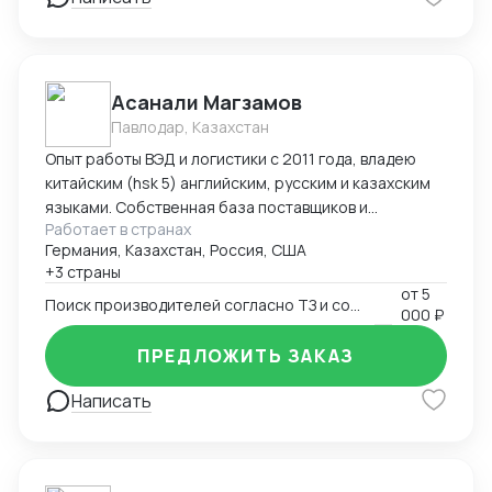
командировок в Китай "под ключ" (подбор
поставщиков, план поездки : самолеты, поезда,
гостиницы в Китае, логистика по Китаю, встречи с
поставщиками), -сопровождение в командировках в
Асанали Магзамов
качестве переводчика
Павлодар, Казахстан
Опыт работы ВЭД и логистики с 2011 года, владею
китайским (hsk 5) английским, русским и казахским
языками. Собственная база поставщиков и
Работает в странах
инспекторов для контроля качества. Опыт ведения
Германия, Казахстан, Россия, США
переговоров для получения оптимальных условий.
+3 страны
от
5
Поиск производителей согласно ТЗ и согласование условий поставки
000 ₽
ПРЕДЛОЖИТЬ ЗАКАЗ
Написать