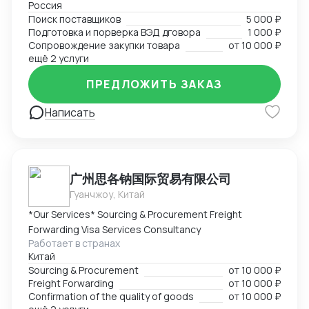
Россия
Поиск поставщиков в сфере запчастей, одежды,
Поиск поставщиков
5 000 ₽
товаров для дома и электронике. Поиск
Подготовка и порверка ВЭД дговора
1 000 ₽
поставщиков, подбор и проверка благонадежности
Сопровождение закупки товара
от
10 000 ₽
фабрик, подготовка договоров, ведение закупки на
ещё 2 услуги
всех этапах, подготовка товаросопроводительной
ПРЕДЛОЖИТЬ ЗАКАЗ
документации. Перевод на "белую" закупку и импорт
с минимальным удорожанием товара.
Написать
广州思各钠国际贸易有限公司
Гуанчжоу, Китай
*Our Services* Sourcing & Procurement Freight
Forwarding Visa Services Consultancy
Работает в странах
Китай
Sourcing & Procurement
от
10 000 ₽
Freight Forwarding
от
10 000 ₽
Confirmation of the quality of goods
от
10 000 ₽