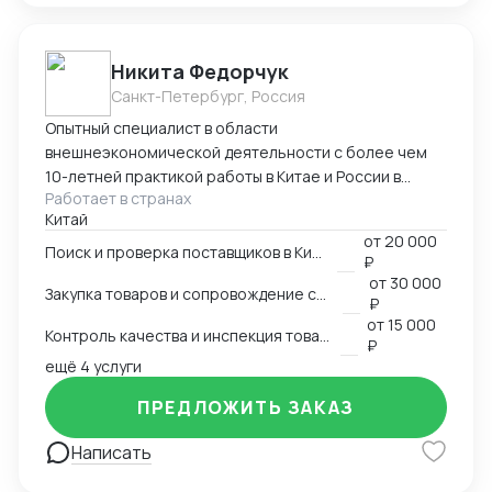
Никита Федорчук
Санкт-Петербург, Россия
Опытный специалист в области
внешнеэкономической деятельности с более чем
10-летней практикой работы в Китае и России в
Работает в странах
сфере ВЭД. Знаю китайский и английский языки на
Китай
профессиональном уровне, имею глубокую
от
20 000
экспертизу в закупках, логистике и международных
Поиск и проверка поставщиков в Китае
₽
расчетах. Организую полный цикл работы с Китаем:
от
30 000
Закупка товаров и сопровождение сделок
поиск и проверка поставщиков, переговоры,
₽
сопровождение контрактов, контроль качества
от
15 000
Контроль качества и инспекция товара
продукции, доставка и оплата поставщикам.
₽
ещё 4 услуги
Ключевые компетенции Поиск и проверка надежных
поставщиков в Китае Ведение переговоров на
ПРЕДЛОЖИТЬ ЗАКАЗ
китайском и английском языках Организация
закупок и международной логистики «под ключ»
Написать
Международные платежи и финансовое
сопровождение сделок