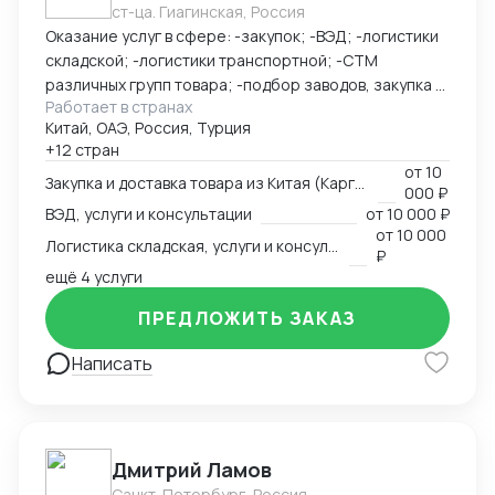
ст-ца. Гиагинская, Россия
Оказание услуг в сфере: -закупок; -ВЭД; -логистики
складской; -логистики транспортной; -СТМ
различных групп товара; -подбор заводов, закупка и
Работает в странах
доставка товара из Китая (КАРГО и Белый ввоз)
Китай, ОАЭ, Россия, Турция
Страны с которыми работаю по сей день: Европа,
+12 стран
США, ОАЭ, Турция, Китай, СНГ
от
10
Закупка и доставка товара из Китая (Карго и белый ввоз), услуги и консультации
000 ₽
ВЭД, услуги и консультации
от
10 000 ₽
от
10 000
Логистика складская, услуги и консультации
₽
ещё 4 услуги
ПРЕДЛОЖИТЬ ЗАКАЗ
Написать
Дмитрий Ламов
Санкт-Петербург, Россия