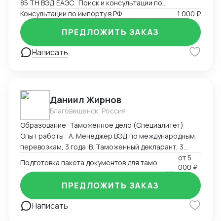
85 ТН ВЭД ЕАЭС. Поиск и консультации по
разрешительным документам, необходимым для
Консультации по импорту в РФ
1 000 ₽
экспорта или импорта на территорию РФ.
ПРЕДЛОЖИТЬ ЗАКАЗ
Написать
Даниил Жирнов
Благовещенск, Россия
Образование: Таможенное дело (Специалитет)
Опыт работы: А. Менеджер ВЭД по международным
перевозкам, 3 года B. Таможенный декларант, 3
месяца
от
5
Подготовка пакета документов для таможенного оформления
000 ₽
ПРЕДЛОЖИТЬ ЗАКАЗ
Написать