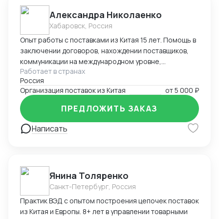
Александра Николаенко
Хабаровск, Россия
Опыт работы с поставками из Китая 15 лет. Помощь в
заключении договоров, нахождении поставщиков,
коммуникации на международном уровне,
Работает в странах
понимание рынка, хорошие связи в Китае. Помощь в
Россия
организации Доставки. Склады в разных городах
Организация поставок из Китая
от
5 000 ₽
Китая ( Гуанчжоу, суйфеньхе, фуюань) , проверенные
китайские посредники. ЗАВОЗ груза через Москву ,
ПРЕДЛОЖИТЬ ЗАКАЗ
Владивосток, Уссурийск.
Написать
Янина Толяренко
Санкт-Петербург, Россия
Практик ВЭД с опытом построения цепочек поставок
из Китая и Европы. 8+ лет в управлении товарными