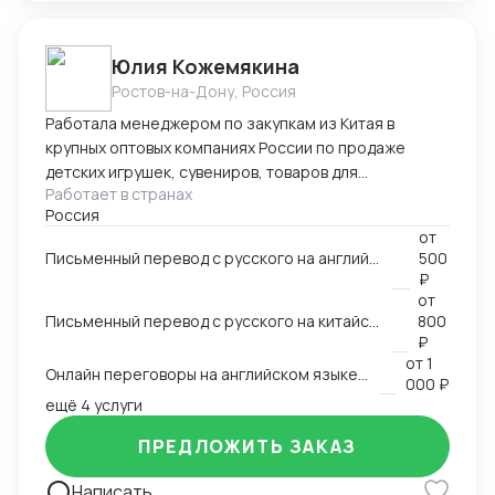
Юлия Кожемякина
Ростов-на-Дону, Россия
Работала менеджером по закупкам из Китая в
крупных оптовых компаниях России по продаже
детских игрушек, сувениров, товаров для
Работает в странах
праздников,подарочной упаковки, садовой мебели и
Россия
других категорий более 8 лет. Знаю все стадии
от
процесса закупки из Китая: -поиск поставщиков,
Письменный перевод с русского на английский язык и наоборот на любую заданную тему
500
сравнение, отбор выгодных условий -проведение
₽
переговоров с поставщиками (английский язык B2,
от
китайский язык B1), -работа с дизайнерами по
Письменный перевод с русского на китайский язык и наоборот на любую заданную тему
800
вопросу упаковки и самого товара, -размещение
₽
от
1
заказа в Китае (оформление контракта, приложения
Онлайн переговоры на английском языке с иностранным контрагентом
000 ₽
на оплату), -доставка и проверка образов из Китая,
ещё 4 услуги
-инспекции (онлайн и оффлайн), -организация
доставки товара из Китая (карго и "в белую"),
ПРЕДЛОЖИТЬ ЗАКАЗ
-оформление таможенных документов (инвойс,
упаковочный,спецификация), -планирование
Написать