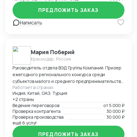
ПРЕДЛОЖИТЬ ЗАКАЗ
Написать
Мария Поберий
Краснодар, Россия
Руководитель отдела ВЭД Группы Компаний. Призер
ежегодного регионального конкурса среди
субъектов малого и среднего предпринимательства
Работает в странах
«Экспортер года» в Краснодарском крае. 17 лет в
Индия, Китай, ОАЭ, Турция
импорте, экспорте, белом ВЭД. Более 25 000 часов
+2 страны
успешных переговоров онлайн и офлайн, устных и
Ведение переговоров
от
5 000 ₽
письменных с поставщиками и потенциальными
Проверка контрагента
30 000 ₽
Покупателями на английском языке. В портфеле
Проверка производства
30 000 ₽
опыт успешных переговоров с крупнейшими
ещё 6 услуг
заводами бытовой техники Китая, Турции на уровне
ПРЕДЛОЖИТЬ ЗАКАЗ
первых лиц: AUX, Hisence, Haier, Changhong, MBO,