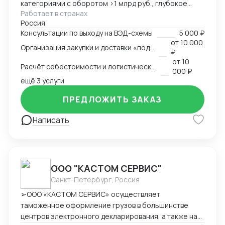
категориями с оборотом >1 млрд руб., глубокое
Работает в странах
понимание коммерческой стороны закупок.
Россия
Ключевые компетенции: — Организация полного
Консультации по выходу на ВЭД-схемы
5 000 ₽
цикла ВЭД «под ключ»: от поиска поставщика до
от
10 000
Организация закупки и доставки «под ключ»
доставки на склад клиента — Работа с китайскими
₽
поставщиками: переговоры, контроль качества,
от
10
Расчёт себестоимости и логистической схемы
оплата — Таможенное оформление, подбор
000 ₽
сертификации, подготовка документов —
ещё 3 услуги
Международная логистика: поиск брокеров, расчёт
ПРЕДЛОЖИТЬ ЗАКАЗ
маршрутов, мониторинг цен — Расчёт
себестоимости и контроль маржинальности сделок
Написать
— Опыт поставок в условиях санкционных
ограничений, умение выстраивать альтернативные
цепочки — Самостоятельное ведение сделок,
удалённая работа, полная автономность
ООО "КАСТОМ СЕРВИС"
Санкт-Петербург, Россия
➢ООО «КАСТОМ СЕРВИС» осуществляет
таможенное оформление грузов в большинстве
центров электронного декларирования, а также на