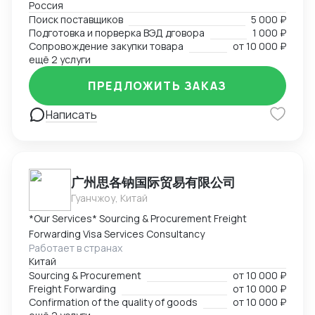
Россия
Поиск поставщиков в сфере запчастей, одежды,
Поиск поставщиков
5 000 ₽
товаров для дома и электронике. Поиск
Подготовка и порверка ВЭД дговора
1 000 ₽
поставщиков, подбор и проверка благонадежности
Сопровождение закупки товара
от
10 000 ₽
фабрик, подготовка договоров, ведение закупки на
ещё 2 услуги
всех этапах, подготовка товаросопроводительной
ПРЕДЛОЖИТЬ ЗАКАЗ
документации. Перевод на "белую" закупку и импорт
с минимальным удорожанием товара.
Написать
广州思各钠国际贸易有限公司
Гуанчжоу, Китай
*Our Services* Sourcing & Procurement Freight
Forwarding Visa Services Consultancy
Работает в странах
Китай
Sourcing & Procurement
от
10 000 ₽
Freight Forwarding
от
10 000 ₽
Confirmation of the quality of goods
от
10 000 ₽