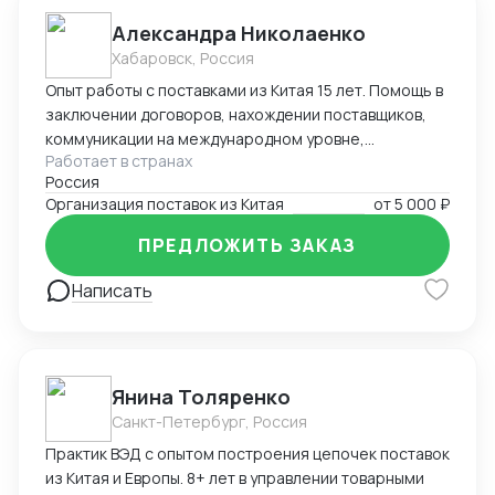
Александра Николаенко
Хабаровск, Россия
Опыт работы с поставками из Китая 15 лет. Помощь в
заключении договоров, нахождении поставщиков,
коммуникации на международном уровне,
Работает в странах
понимание рынка, хорошие связи в Китае. Помощь в
Россия
организации Доставки. Склады в разных городах
Организация поставок из Китая
от
5 000 ₽
Китая ( Гуанчжоу, суйфеньхе, фуюань) , проверенные
китайские посредники. ЗАВОЗ груза через Москву ,
ПРЕДЛОЖИТЬ ЗАКАЗ
Владивосток, Уссурийск.
Написать
Янина Толяренко
Санкт-Петербург, Россия
Практик ВЭД с опытом построения цепочек поставок
из Китая и Европы. 8+ лет в управлении товарными