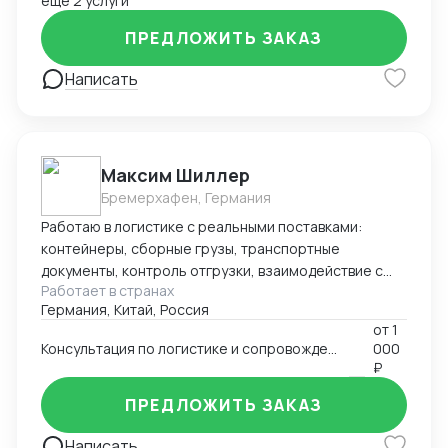
ещё 2 услуги
ПРЕДЛОЖИТЬ ЗАКАЗ
Написать
Максим Шиллер
Бремерхафен, Германия
Работаю в логистике с реальными поставками:
контейнеры, сборные грузы, транспортные
документы, контроль отгрузки, взаимодействие с
Работает в странах
агентами и перевозчиками. Специализируюсь на
Германия, Китай, Россия
логистике из Европы, умею быстро ориентироваться
от
1
в нестандартных ситуациях и держать процесс под
Консультация по логистике и сопровождению поставок (к примеру из Европы и Китая)
000
контролем. Работаю из Германии, открыт к
₽
удалённому сотрудничеству.
ПРЕДЛОЖИТЬ ЗАКАЗ
Написать