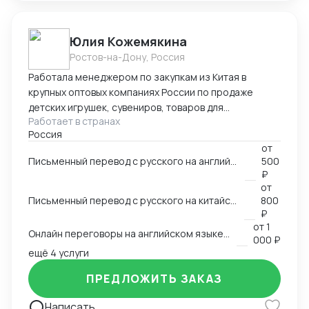
Юлия Кожемякина
Ростов-на-Дону, Россия
Работала менеджером по закупкам из Китая в
крупных оптовых компаниях России по продаже
детских игрушек, сувениров, товаров для
Работает в странах
праздников,подарочной упаковки, садовой мебели и
Россия
других категорий более 8 лет. Знаю все стадии
от
процесса закупки из Китая: -поиск поставщиков,
Письменный перевод с русского на английский язык и наоборот на любую заданную тему
500
сравнение, отбор выгодных условий -проведение
₽
переговоров с поставщиками (английский язык B2,
от
китайский язык B1), -работа с дизайнерами по
Письменный перевод с русского на китайский язык и наоборот на любую заданную тему
800
вопросу упаковки и самого товара, -размещение
₽
от
1
заказа в Китае (оформление контракта, приложения
Онлайн переговоры на английском языке с иностранным контрагентом
000 ₽
на оплату), -доставка и проверка образов из Китая,
ещё 4 услуги
-инспекции (онлайн и оффлайн), -организация
доставки товара из Китая (карго и "в белую"),
ПРЕДЛОЖИТЬ ЗАКАЗ
-оформление таможенных документов (инвойс,
упаковочный,спецификация), -планирование
Написать