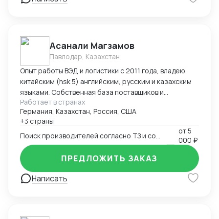
командировок в Китай "под ключ" (подбор
поставщиков, план поездки : самолеты, поезда,
гостиницы в Китае, логистика по Китаю, встречи с
поставщиками), -сопровождение в командировках в
Асанали Магзамов
качестве переводчика
Павлодар, Казахстан
Опыт работы ВЭД и логистики с 2011 года, владею
китайским (hsk 5) английским, русским и казахским
языками. Собственная база поставщиков и
Работает в странах
инспекторов для контроля качества. Опыт ведения
Германия, Казахстан, Россия, США
переговоров для получения оптимальных условий.
+3 страны
от
5
Поиск производителей согласно ТЗ и согласование условий поставки
000 ₽
ПРЕДЛОЖИТЬ ЗАКАЗ
Написать