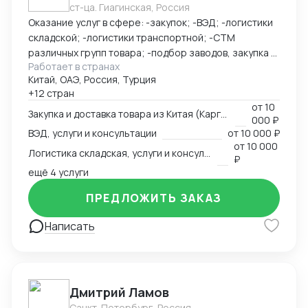
ст-ца. Гиагинская, Россия
Оказание услуг в сфере: -закупок; -ВЭД; -логистики
складской; -логистики транспортной; -СТМ
различных групп товара; -подбор заводов, закупка и
Работает в странах
доставка товара из Китая (КАРГО и Белый ввоз)
Китай, ОАЭ, Россия, Турция
Страны с которыми работаю по сей день: Европа,
+12 стран
США, ОАЭ, Турция, Китай, СНГ
от
10
Закупка и доставка товара из Китая (Карго и белый ввоз), услуги и консультации
000 ₽
ВЭД, услуги и консультации
от
10 000 ₽
от
10 000
Логистика складская, услуги и консультации
₽
ещё 4 услуги
ПРЕДЛОЖИТЬ ЗАКАЗ
Написать
Дмитрий Ламов
Санкт-Петербург, Россия