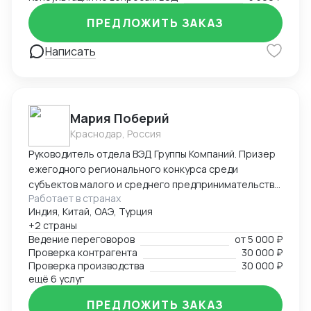
ПРЕДЛОЖИТЬ ЗАКАЗ
Написать
Мария Поберий
Краснодар, Россия
Руководитель отдела ВЭД Группы Компаний. Призер
ежегодного регионального конкурса среди
субъектов малого и среднего предпринимательства
Работает в странах
«Экспортер года» в Краснодарском крае. 17 лет в
Индия, Китай, ОАЭ, Турция
импорте, экспорте, белом ВЭД. Более 25 000 часов
+2 страны
успешных переговоров онлайн и офлайн, устных и
Ведение переговоров
от
5 000 ₽
письменных с поставщиками и потенциальными
Проверка контрагента
30 000 ₽
Покупателями на английском языке. В портфеле
Проверка производства
30 000 ₽
опыт успешных переговоров с крупнейшими
ещё 6 услуг
заводами бытовой техники Китая, Турции на уровне
ПРЕДЛОЖИТЬ ЗАКАЗ
первых лиц: AUX, Hisence, Haier, Changhong, MBO,