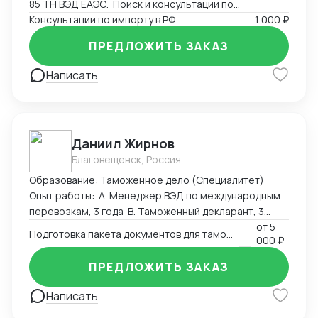
85 ТН ВЭД ЕАЭС. Поиск и консультации по
разрешительным документам, необходимым для
Консультации по импорту в РФ
1 000 ₽
экспорта или импорта на территорию РФ.
ПРЕДЛОЖИТЬ ЗАКАЗ
Написать
Даниил Жирнов
Благовещенск, Россия
Образование: Таможенное дело (Специалитет)
Опыт работы: А. Менеджер ВЭД по международным
перевозкам, 3 года B. Таможенный декларант, 3
месяца
от
5
Подготовка пакета документов для таможенного оформления
000 ₽
ПРЕДЛОЖИТЬ ЗАКАЗ
Написать