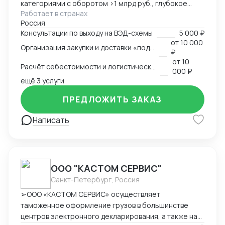
категориями с оборотом >1 млрд руб., глубокое
Работает в странах
понимание коммерческой стороны закупок.
Россия
Ключевые компетенции: — Организация полного
Консультации по выходу на ВЭД-схемы
5 000 ₽
цикла ВЭД «под ключ»: от поиска поставщика до
от
10 000
Организация закупки и доставки «под ключ»
доставки на склад клиента — Работа с китайскими
₽
поставщиками: переговоры, контроль качества,
от
10
Расчёт себестоимости и логистической схемы
оплата — Таможенное оформление, подбор
000 ₽
сертификации, подготовка документов —
ещё 3 услуги
Международная логистика: поиск брокеров, расчёт
ПРЕДЛОЖИТЬ ЗАКАЗ
маршрутов, мониторинг цен — Расчёт
себестоимости и контроль маржинальности сделок
Написать
— Опыт поставок в условиях санкционных
ограничений, умение выстраивать альтернативные
цепочки — Самостоятельное ведение сделок,
удалённая работа, полная автономность
ООО "КАСТОМ СЕРВИС"
Санкт-Петербург, Россия
➢ООО «КАСТОМ СЕРВИС» осуществляет
таможенное оформление грузов в большинстве
центров электронного декларирования, а также на