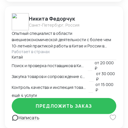
Никита Федорчук
Санкт-Петербург, Россия
Опытный специалист в области
внешнеэкономической деятельности с более чем
10-летней практикой работы в Китае и России в
Работает в странах
сфере ВЭД. Знаю китайский и английский языки на
Китай
профессиональном уровне, имею глубокую
от
20 000
экспертизу в закупках, логистике и международных
Поиск и проверка поставщиков в Китае
₽
расчетах. Организую полный цикл работы с Китаем:
от
30 000
Закупка товаров и сопровождение сделок
поиск и проверка поставщиков, переговоры,
₽
сопровождение контрактов, контроль качества
от
15 000
Контроль качества и инспекция товара
продукции, доставка и оплата поставщикам.
₽
ещё 4 услуги
Ключевые компетенции Поиск и проверка надежных
поставщиков в Китае Ведение переговоров на
ПРЕДЛОЖИТЬ ЗАКАЗ
китайском и английском языках Организация
закупок и международной логистики «под ключ»
Написать
Международные платежи и финансовое
сопровождение сделок