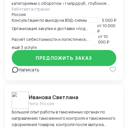
категориями с оборотом >1 млрд руб., глубокое
Работает в странах
понимание коммерческой стороны закупок.
Россия
Ключевые компетенции: — Организация полного
Консультации по выходу на ВЭД-схемы
5 000 ₽
цикла ВЭД «под ключ»: от поиска поставщика до
от
10 000
Организация закупки и доставки «под ключ»
доставки на склад клиента — Работа с китайскими
₽
поставщиками: переговоры, контроль качества,
от
10
Расчёт себестоимости и логистической схемы
оплата — Таможенное оформление, подбор
000 ₽
сертификации, подготовка документов —
ещё 3 услуги
Международная логистика: поиск брокеров, расчёт
ПРЕДЛОЖИТЬ ЗАКАЗ
маршрутов, мониторинг цен — Расчёт
себестоимости и контроль маржинальности сделок
Написать
— Опыт поставок в условиях санкционных
ограничений, умение выстраивать альтернативные
цепочки — Самостоятельное ведение сделок,
удалённая работа, полная автономность
Иванова Светлана
Чита, Россия
Большой опыт работы в таможенных органах по
направлению таможенного контроля и таможенного
оформления товаров, контроля после выпуска