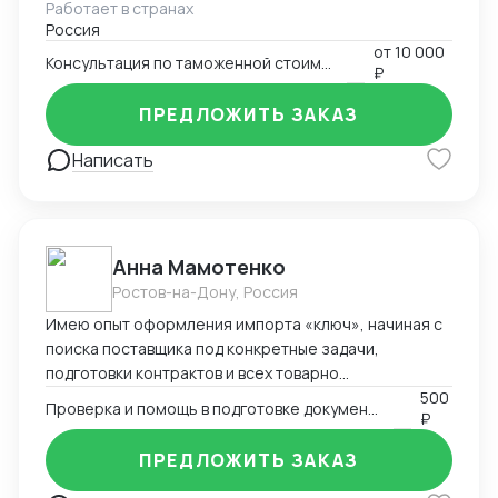
Работает в странах
товаров, таможенной стоимости. Подготовка
Россия
документов для декларирования товаров, работа с
от
10 000
Таможенными представителями. Большой опыт по
Консультация по таможенной стоимости
₽
доказыванию заявленной таможенной стоимости.
ПРЕДЛОЖИТЬ ЗАКАЗ
Написать
Анна Мамотенко
Ростов-на-Дону, Россия
Имею опыт оформления импорта «ключ», начиная с
поиска поставщика под конкретные задачи,
подготовки контрактов и всех товарно
сопроводительных и разрешительных документов,
500
Проверка и помощь в подготовке документов при импорте
₽
составления логистических схем и заканчивая
побором кодов тнвэд, описанием товара и его
ПРЕДЛОЖИТЬ ЗАКАЗ
таможенным оформлением