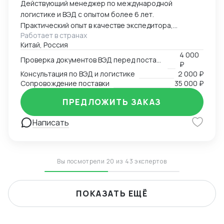
Действующий менеджер по международной
логистике и ВЭД с опытом более 6 лет.
Практический опыт в качестве экспедитора,
Работает в странах
менеджера ВЭД в компании-импортере. Помогу с
Китай, Россия
консультацией по перевозкам генеральных и
4 000
сборных грузов из Китая разными видами
Проверка документов ВЭД перед поставкой
₽
транспорта (море, жд, авто, авиа), проверю и
Консультация по ВЭД и логистике
2 000 ₽
подготовлю товаросопроводительные документы на
Сопровождение поставки
35 000 ₽
наличие ошибок, контракты с отправителем, а также
ПРЕДЛОЖИТЬ ЗАКАЗ
все необходимые дополнительные соглашения к
ним, консультация в подборе кодов ТН ВЭД,
Написать
расчетам пошлин и таможенных платежей при
импорте.
Вы посмотрели 20 из 43 экспертов
ПОКАЗАТЬ ЕЩЁ