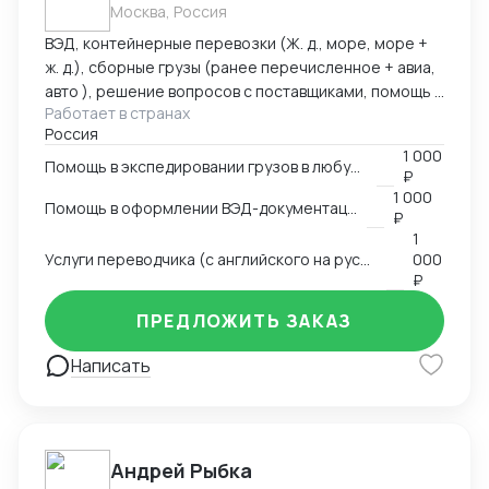
Москва, Россия
ВЭД, контейнерные перевозки (Ж. д., море, море +
ж. д.), сборные грузы (ранее перечисленное + авиа,
авто ), решение вопросов с поставщиками, помощь в
Работает в странах
оформлении документов. Имею 15 летний опыт
Россия
работы в сфере ВЭД. Работал в торговых компаниях
1 000
и компаниях-экспедиторах. Работал с десятками
Помощь в экспедировании грузов в любую точку мира
₽
стран: как на импорт, так и на экспорт.
1 000
Помощь в оформлении ВЭД-документации
₽
1
Услуги переводчика (с английского на русский и с русского на английский)
000
₽
ПРЕДЛОЖИТЬ ЗАКАЗ
Написать
Андрей Рыбка