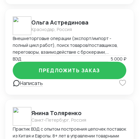
Ольга Астрединова
Краснодар, Россия
Внешнеторговые операции (экспорт/импорт -
полный цикл работ), поиск товаров/поставщиков,
переговоры, взаимодействие с брокерами,
экспедиторами, сертифицирующими
ВЭД
5 000 ₽
организациями; логистика, расчет затрат и входной
ПРЕДЛОЖИТЬ ЗАКАЗ
цены; начальная бухгалтерия, переводы устные и
письменные; участие в выставках, конференциях.
Написать
Опыт организации ВЭД «с нуля», опыт
взаимодействия с гос.структурами, топ
менеджерами, зарубежными компаниями (включая
ведение переговоров от лица компании). Опыт
Янина Толяренко
командировок (Россия и зарубежье) CRM, Bitrix24,
Санкт-Петербург, Россия
ИИ, Miscrosoft office, 1С Предприятие, офисная
техника; английский (свободно); немецкий
Практик ВЭД с опытом построения цепочек поставок
(начальный уровень)
из Китая и Европы. 8+ лет в управлении товарными