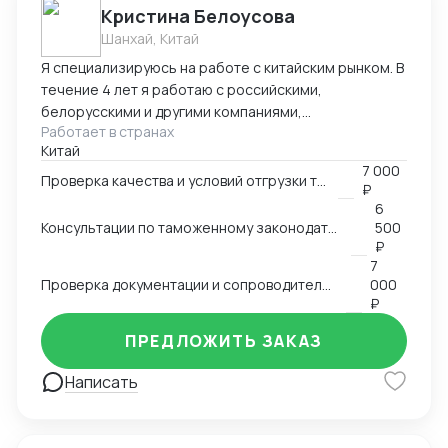
Кристина Белоусова
Шанхай, Китай
Я специализируюсь на работе с китайским рынком. В
течение 4 лет я работаю с российскими,
белорусскими и другими компаниями,
Работает в странах
занимающимися импортом и экспортом различных
Китай
товаров, включая товары потребления, электронику,
7 000
текстиль, автомобильные запчасти и другие. Могу
Проверка качества и условий отгрузки товара
₽
помочь вам найти необходимые товары и надежных
6
поставщиков, разобраться в требованиях таможни,
Консультации по таможенному законодательству и процедурам ВЭД
500
правильно заполнять декларации,
₽
классифицировать товары и обеспечивать
7
Проверка документации и сопроводительных документов
000
соответствие всей необходимой документации. Мой
₽
опыт работы в разных сферах позволяет мне
применять свои знания и навыки в различных
ПРЕДЛОЖИТЬ ЗАКАЗ
бизнес-сценариях и обеспечивать высокое
качество услуг для клиентов.
Написать