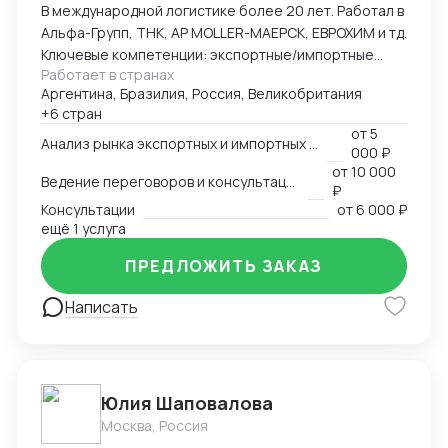
В международной логистике более 20 лет. Работал в
Альфа-Групп, ТНК, АР MOLLER-МАЕРСК, ЕВРОХИМ и тд.
Ключевые компетенции: экспортные/импортные
Работает в странах
контейнерные перевозки, перевозки наливных и
Аргентина, Бразилия, Россия, Великобритания
сыпучих грузов (в т.ч. морские - судовыми партиями),
+6 стран
перевозки негабаритных и сверхгабаритных грузов,
от
5
рефрижераторных грузов
Анализ рынка экспортных и импортных перевозок
000 ₽
от
10 000
Ведение переговоров и консультаций
₽
Консультации
от
6 000 ₽
ещё 1 услуга
ПРЕДЛОЖИТЬ ЗАКАЗ
Написать
Юлия Шаповалова
Москва, Россия