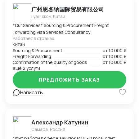
广州思各钠国际贸易有限公司
Гуанчжоу, Китай
*Our Services* Sourcing & Procurement Freight
Forwarding Visa Services Consultancy
Работает в странах
Китай
Sourcing & Procurement
от
10 000 ₽
Freight Forwarding
от
10 000 ₽
Confirmation of the quality of goods
от
10 000 ₽
ещё 2 услуги
ПРЕДЛОЖИТЬ ЗАКАЗ
Написать
Александр Катунин
Самара, Россия
Опыт работы в сфере закупок ВЭД - 2 года, опыт