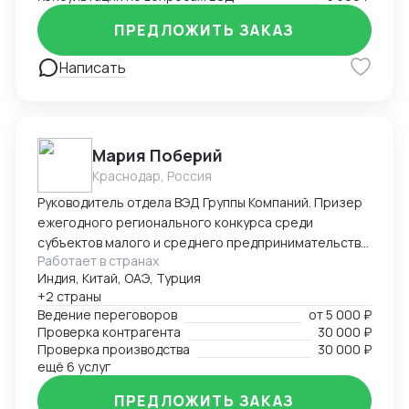
ПРЕДЛОЖИТЬ ЗАКАЗ
Написать
Мария Поберий
Краснодар, Россия
Руководитель отдела ВЭД Группы Компаний. Призер
ежегодного регионального конкурса среди
субъектов малого и среднего предпринимательства
Работает в странах
«Экспортер года» в Краснодарском крае. 17 лет в
Индия, Китай, ОАЭ, Турция
импорте, экспорте, белом ВЭД. Более 25 000 часов
+2 страны
успешных переговоров онлайн и офлайн, устных и
Ведение переговоров
от
5 000 ₽
письменных с поставщиками и потенциальными
Проверка контрагента
30 000 ₽
Покупателями на английском языке. В портфеле
Проверка производства
30 000 ₽
опыт успешных переговоров с крупнейшими
ещё 6 услуг
заводами бытовой техники Китая, Турции на уровне
ПРЕДЛОЖИТЬ ЗАКАЗ
первых лиц: AUX, Hisence, Haier, Changhong, MBO,