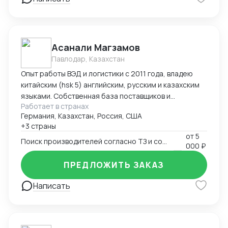
командировок в Китай "под ключ" (подбор
поставщиков, план поездки : самолеты, поезда,
гостиницы в Китае, логистика по Китаю, встречи с
поставщиками), -сопровождение в командировках в
Асанали Магзамов
качестве переводчика
Павлодар, Казахстан
Опыт работы ВЭД и логистики с 2011 года, владею
китайским (hsk 5) английским, русским и казахским
языками. Собственная база поставщиков и
Работает в странах
инспекторов для контроля качества. Опыт ведения
Германия, Казахстан, Россия, США
переговоров для получения оптимальных условий.
+3 страны
от
5
Поиск производителей согласно ТЗ и согласование условий поставки
000 ₽
ПРЕДЛОЖИТЬ ЗАКАЗ
Написать