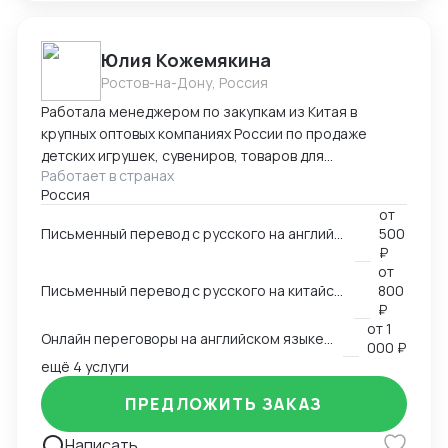
Юлия Кожемякина
Ростов-на-Дону, Россия
Работала менеджером по закупкам из Китая в
крупных оптовых компаниях России по продаже
детских игрушек, сувениров, товаров для
Работает в странах
праздников,подарочной упаковки, садовой мебели и
Россия
других категорий более 8 лет. Знаю все стадии
от
процесса закупки из Китая: -поиск поставщиков,
Письменный перевод с русского на английский язык и наоборот на любую заданную тему
500
сравнение, отбор выгодных условий -проведение
₽
переговоров с поставщиками (английский язык B2,
от
китайский язык B1), -работа с дизайнерами по
Письменный перевод с русского на китайский язык и наоборот на любую заданную тему
800
вопросу упаковки и самого товара, -размещение
₽
от
1
заказа в Китае (оформление контракта, приложения
Онлайн переговоры на английском языке с иностранным контрагентом
000 ₽
на оплату), -доставка и проверка образов из Китая,
ещё 4 услуги
-инспекции (онлайн и оффлайн), -организация
доставки товара из Китая (карго и "в белую"),
ПРЕДЛОЖИТЬ ЗАКАЗ
-оформление таможенных документов (инвойс,
упаковочный,спецификация), -планирование
Написать