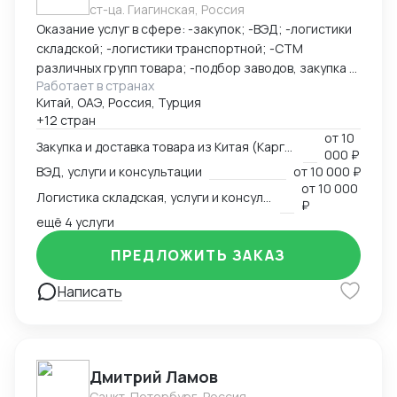
ст-ца. Гиагинская, Россия
Оказание услуг в сфере: -закупок; -ВЭД; -логистики
складской; -логистики транспортной; -СТМ
различных групп товара; -подбор заводов, закупка и
Работает в странах
доставка товара из Китая (КАРГО и Белый ввоз)
Китай, ОАЭ, Россия, Турция
Страны с которыми работаю по сей день: Европа,
+12 стран
США, ОАЭ, Турция, Китай, СНГ
от
10
Закупка и доставка товара из Китая (Карго и белый ввоз), услуги и консультации
000 ₽
ВЭД, услуги и консультации
от
10 000 ₽
от
10 000
Логистика складская, услуги и консультации
₽
ещё 4 услуги
ПРЕДЛОЖИТЬ ЗАКАЗ
Написать
Дмитрий Ламов
Санкт-Петербург, Россия