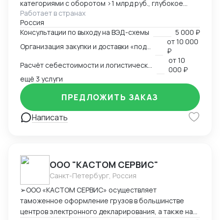
категориями с оборотом >1 млрд руб., глубокое
Работает в странах
понимание коммерческой стороны закупок.
Россия
Ключевые компетенции: — Организация полного
Консультации по выходу на ВЭД-схемы
5 000 ₽
цикла ВЭД «под ключ»: от поиска поставщика до
от
10 000
Организация закупки и доставки «под ключ»
доставки на склад клиента — Работа с китайскими
₽
поставщиками: переговоры, контроль качества,
от
10
Расчёт себестоимости и логистической схемы
оплата — Таможенное оформление, подбор
000 ₽
сертификации, подготовка документов —
ещё 3 услуги
Международная логистика: поиск брокеров, расчёт
ПРЕДЛОЖИТЬ ЗАКАЗ
маршрутов, мониторинг цен — Расчёт
себестоимости и контроль маржинальности сделок
Написать
— Опыт поставок в условиях санкционных
ограничений, умение выстраивать альтернативные
цепочки — Самостоятельное ведение сделок,
удалённая работа, полная автономность
ООО "КАСТОМ СЕРВИС"
Санкт-Петербург, Россия
➢ООО «КАСТОМ СЕРВИС» осуществляет
таможенное оформление грузов в большинстве
центров электронного декларирования, а также на