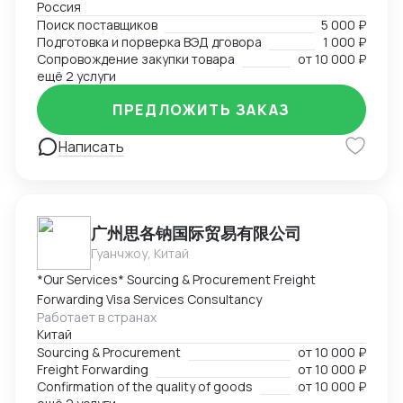
Россия
Поиск поставщиков в сфере запчастей, одежды,
Поиск поставщиков
5 000 ₽
товаров для дома и электронике. Поиск
Подготовка и порверка ВЭД дговора
1 000 ₽
поставщиков, подбор и проверка благонадежности
Сопровождение закупки товара
от
10 000 ₽
фабрик, подготовка договоров, ведение закупки на
ещё 2 услуги
всех этапах, подготовка товаросопроводительной
ПРЕДЛОЖИТЬ ЗАКАЗ
документации. Перевод на "белую" закупку и импорт
с минимальным удорожанием товара.
Написать
广州思各钠国际贸易有限公司
Гуанчжоу, Китай
*Our Services* Sourcing & Procurement Freight
Forwarding Visa Services Consultancy
Работает в странах
Китай
Sourcing & Procurement
от
10 000 ₽
Freight Forwarding
от
10 000 ₽
Confirmation of the quality of goods
от
10 000 ₽