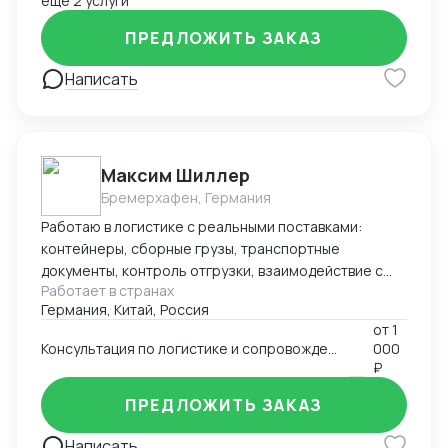
ещё 2 услуги
ПРЕДЛОЖИТЬ ЗАКАЗ
Написать
Максим Шиллер
Бремерхафен, Германия
Работаю в логистике с реальными поставками:
контейнеры, сборные грузы, транспортные
документы, контроль отгрузки, взаимодействие с
Работает в странах
агентами и перевозчиками. Специализируюсь на
Германия, Китай, Россия
логистике из Европы, умею быстро ориентироваться
от
1
в нестандартных ситуациях и держать процесс под
Консультация по логистике и сопровождению поставок (к примеру из Европы и Китая)
000
контролем. Работаю из Германии, открыт к
₽
удалённому сотрудничеству.
ПРЕДЛОЖИТЬ ЗАКАЗ
Написать