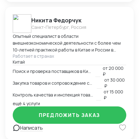
Никита Федорчук
Санкт-Петербург, Россия
Опытный специалист в области
внешнеэкономической деятельности с более чем
10-летней практикой работы в Китае и России в
Работает в странах
сфере ВЭД. Знаю китайский и английский языки на
Китай
профессиональном уровне, имею глубокую
от
20 000
экспертизу в закупках, логистике и международных
Поиск и проверка поставщиков в Китае
₽
расчетах. Организую полный цикл работы с Китаем:
от
30 000
Закупка товаров и сопровождение сделок
поиск и проверка поставщиков, переговоры,
₽
сопровождение контрактов, контроль качества
от
15 000
Контроль качества и инспекция товара
продукции, доставка и оплата поставщикам.
₽
ещё 4 услуги
Ключевые компетенции Поиск и проверка надежных
поставщиков в Китае Ведение переговоров на
ПРЕДЛОЖИТЬ ЗАКАЗ
китайском и английском языках Организация
закупок и международной логистики «под ключ»
Написать
Международные платежи и финансовое
сопровождение сделок