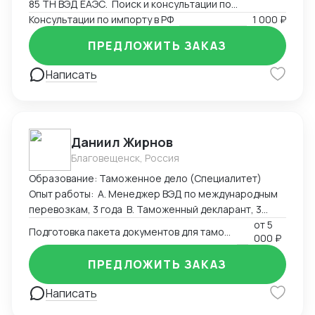
85 ТН ВЭД ЕАЭС. Поиск и консультации по
разрешительным документам, необходимым для
Консультации по импорту в РФ
1 000 ₽
экспорта или импорта на территорию РФ.
ПРЕДЛОЖИТЬ ЗАКАЗ
Написать
Даниил Жирнов
Благовещенск, Россия
Образование: Таможенное дело (Специалитет)
Опыт работы: А. Менеджер ВЭД по международным
перевозкам, 3 года B. Таможенный декларант, 3
месяца
от
5
Подготовка пакета документов для таможенного оформления
000 ₽
ПРЕДЛОЖИТЬ ЗАКАЗ
Написать