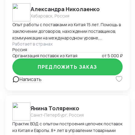
Александра Николаенко
Хабаровск, Россия
Опыт работы с поставками из Китая 15 лет. Помощь в
заключении договоров, нахождении поставщиков,
коммуникации на международном уровне,
Работает в странах
понимание рынка, хорошие связи в Китае. Помощь в
Россия
организации Доставки. Склады в разных городах
Организация поставок из Китая
от
5 000 ₽
Китая ( Гуанчжоу, суйфеньхе, фуюань) , проверенные
китайские посредники. ЗАВОЗ груза через Москву ,
ПРЕДЛОЖИТЬ ЗАКАЗ
Владивосток, Уссурийск.
Написать
Янина Толяренко
Санкт-Петербург, Россия
Практик ВЭД с опытом построения цепочек поставок
из Китая и Европы. 8+ лет в управлении товарными