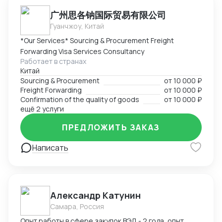
广州思各钠国际贸易有限公司
Гуанчжоу, Китай
*Our Services* Sourcing & Procurement Freight
Forwarding Visa Services Consultancy
Работает в странах
Китай
Sourcing & Procurement
от
10 000 ₽
Freight Forwarding
от
10 000 ₽
Confirmation of the quality of goods
от
10 000 ₽
ещё 2 услуги
ПРЕДЛОЖИТЬ ЗАКАЗ
Написать
Александр Катунин
Самара, Россия
Опыт работы в сфере закупок ВЭД - 2 года, опыт