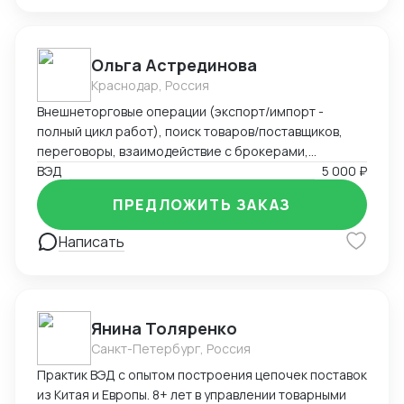
Ольга Астрединова
Краснодар, Россия
Внешнеторговые операции (экспорт/импорт -
полный цикл работ), поиск товаров/поставщиков,
переговоры, взаимодействие с брокерами,
экспедиторами, сертифицирующими
ВЭД
5 000 ₽
организациями; логистика, расчет затрат и входной
ПРЕДЛОЖИТЬ ЗАКАЗ
цены; начальная бухгалтерия, переводы устные и
письменные; участие в выставках, конференциях.
Написать
Опыт организации ВЭД «с нуля», опыт
взаимодействия с гос.структурами, топ
менеджерами, зарубежными компаниями (включая
ведение переговоров от лица компании). Опыт
Янина Толяренко
командировок (Россия и зарубежье) CRM, Bitrix24,
Санкт-Петербург, Россия
ИИ, Miscrosoft office, 1С Предприятие, офисная
техника; английский (свободно); немецкий
Практик ВЭД с опытом построения цепочек поставок
(начальный уровень)
из Китая и Европы. 8+ лет в управлении товарными