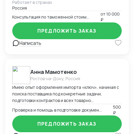
Работает в странах
товаров, таможенной стоимости. Подготовка
Россия
документов для декларирования товаров, работа с
от
10 000
Таможенными представителями. Большой опыт по
Консультация по таможенной стоимости
₽
доказыванию заявленной таможенной стоимости.
ПРЕДЛОЖИТЬ ЗАКАЗ
Написать
Анна Мамотенко
Ростов-на-Дону, Россия
Имею опыт оформления импорта «ключ», начиная с
поиска поставщика под конкретные задачи,
подготовки контрактов и всех товарно
сопроводительных и разрешительных документов,
500
Проверка и помощь в подготовке документов при импорте
₽
составления логистических схем и заканчивая
побором кодов тнвэд, описанием товара и его
ПРЕДЛОЖИТЬ ЗАКАЗ
таможенным оформлением