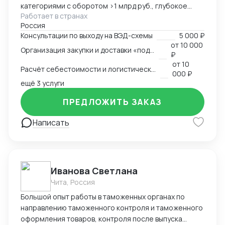
категориями с оборотом >1 млрд руб., глубокое
Работает в странах
понимание коммерческой стороны закупок.
Россия
Ключевые компетенции: — Организация полного
Консультации по выходу на ВЭД-схемы
5 000 ₽
цикла ВЭД «под ключ»: от поиска поставщика до
от
10 000
Организация закупки и доставки «под ключ»
доставки на склад клиента — Работа с китайскими
₽
поставщиками: переговоры, контроль качества,
от
10
Расчёт себестоимости и логистической схемы
оплата — Таможенное оформление, подбор
000 ₽
сертификации, подготовка документов —
ещё 3 услуги
Международная логистика: поиск брокеров, расчёт
ПРЕДЛОЖИТЬ ЗАКАЗ
маршрутов, мониторинг цен — Расчёт
себестоимости и контроль маржинальности сделок
Написать
— Опыт поставок в условиях санкционных
ограничений, умение выстраивать альтернативные
цепочки — Самостоятельное ведение сделок,
удалённая работа, полная автономность
Иванова Светлана
Чита, Россия
Большой опыт работы в таможенных органах по
направлению таможенного контроля и таможенного
оформления товаров, контроля после выпуска