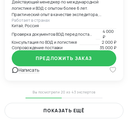
Действующий менеджер по международной
логистике и ВЭД с опытом более 6 лет.
Практический опыт в качестве экспедитора,
Работает в странах
менеджера ВЭД в компании-импортере. Помогу с
Китай, Россия
консультацией по перевозкам генеральных и
4 000
сборных грузов из Китая разными видами
Проверка документов ВЭД перед поставкой
₽
транспорта (море, жд, авто, авиа), проверю и
Консультация по ВЭД и логистике
2 000 ₽
подготовлю товаросопроводительные документы на
Сопровождение поставки
35 000 ₽
наличие ошибок, контракты с отправителем, а также
ПРЕДЛОЖИТЬ ЗАКАЗ
все необходимые дополнительные соглашения к
ним, консультация в подборе кодов ТН ВЭД,
Написать
расчетам пошлин и таможенных платежей при
импорте.
Вы посмотрели 20 из 43 экспертов
ПОКАЗАТЬ ЕЩЁ