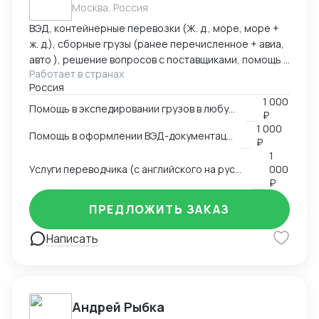
Москва, Россия
ВЭД, контейнерные перевозки (Ж. д., море, море +
ж. д.), сборные грузы (ранее перечисленное + авиа,
авто ), решение вопросов с поставщиками, помощь в
Работает в странах
оформлении документов. Имею 15 летний опыт
Россия
работы в сфере ВЭД. Работал в торговых компаниях
1 000
и компаниях-экспедиторах. Работал с десятками
Помощь в экспедировании грузов в любую точку мира
₽
стран: как на импорт, так и на экспорт.
1 000
Помощь в оформлении ВЭД-документации
₽
1
Услуги переводчика (с английского на русский и с русского на английский)
000
₽
ПРЕДЛОЖИТЬ ЗАКАЗ
Написать
Андрей Рыбка