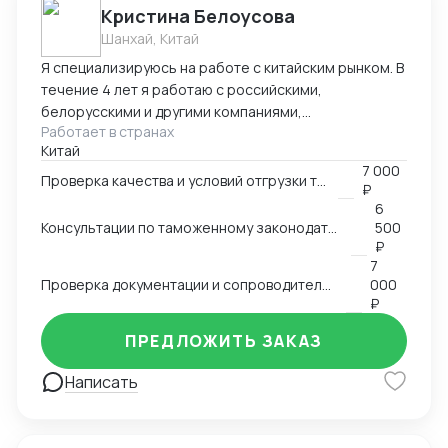
Кристина Белоусова
Шанхай, Китай
Я специализируюсь на работе с китайским рынком. В
течение 4 лет я работаю с российскими,
белорусскими и другими компаниями,
Работает в странах
занимающимися импортом и экспортом различных
Китай
товаров, включая товары потребления, электронику,
7 000
текстиль, автомобильные запчасти и другие. Могу
Проверка качества и условий отгрузки товара
₽
помочь вам найти необходимые товары и надежных
6
поставщиков, разобраться в требованиях таможни,
Консультации по таможенному законодательству и процедурам ВЭД
500
правильно заполнять декларации,
₽
классифицировать товары и обеспечивать
7
Проверка документации и сопроводительных документов
000
соответствие всей необходимой документации. Мой
₽
опыт работы в разных сферах позволяет мне
применять свои знания и навыки в различных
ПРЕДЛОЖИТЬ ЗАКАЗ
бизнес-сценариях и обеспечивать высокое
качество услуг для клиентов.
Написать