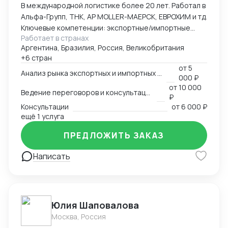
В международной логистике более 20 лет. Работал в
Альфа-Групп, ТНК, АР MOLLER-МАЕРСК, ЕВРОХИМ и тд.
Ключевые компетенции: экспортные/импортные
Работает в странах
контейнерные перевозки, перевозки наливных и
Аргентина, Бразилия, Россия, Великобритания
сыпучих грузов (в т.ч. морские - судовыми партиями),
+6 стран
перевозки негабаритных и сверхгабаритных грузов,
от
5
рефрижераторных грузов
Анализ рынка экспортных и импортных перевозок
000 ₽
от
10 000
Ведение переговоров и консультаций
₽
Консультации
от
6 000 ₽
ещё 1 услуга
ПРЕДЛОЖИТЬ ЗАКАЗ
Написать
Юлия Шаповалова
Москва, Россия