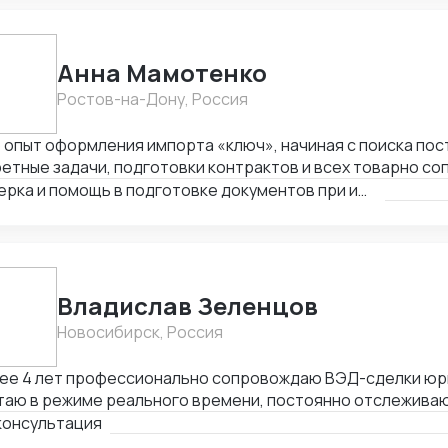
ленной таможенной стоимости.
Анна Мамотенко
Ростов-на-Дону, Россия
 опыт оформления импорта «ключ», начиная с поиска пос
етные задачи, подготовки контрактов и всех товарно с
шительных документов, составления логистических схем
Проверка и помощь в подготовке документов при импорте
ром кодов тнвэд, описанием товара и его таможенным о
Владислав Зеленцов
Новосибирск, Россия
олее 4 лет профессионально сопровождаю ВЭД-сделки юр
таю в режиме реального времени, постоянно отслеживаю
женном регулировании, валютном контроле и логистичес
консультация
вная метка моей работы — финансовая эффективность: к