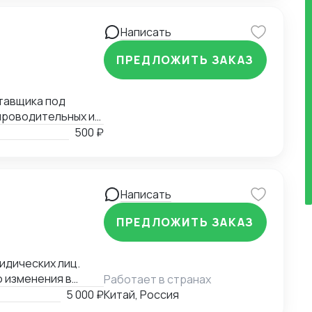
Написать
ПРЕДЛОЖИТЬ ЗАКАЗ
тавщика под
опроводительных и
 и заканчивая
500 ₽
формлением
Написать
ПРЕДЛОЖИТЬ ЗАКАЗ
идических лиц.
 изменения в
Работает в странах
ких схемах РФ–КНР.
5 000 ₽
Китай, Россия
лиенты экономят