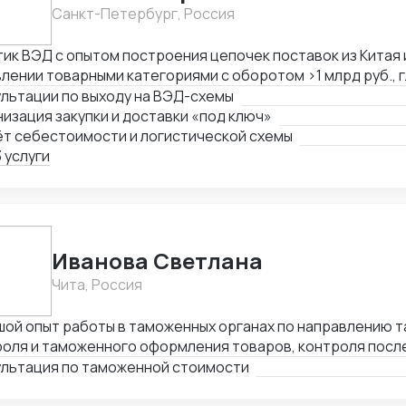
йский (свободно); немецкий (начальный уровень)
Санкт-Петербург, Россия
ик ВЭД с опытом построения цепочек поставок из Китая и
лении товарными категориями с оборотом >1 млрд руб., 
мание коммерческой стороны закупок. Ключевые компет
льтации по выходу на ВЭД-схемы
изация полного цикла ВЭД «под ключ»: от поиска постав
изация закупки и доставки «под ключ»
лад клиента — Работа с китайскими поставщиками: перег
ёт себестоимости и логистической схемы
ства, оплата — Таможенное оформление, подбор сертифи
 услуги
ментов — Международная логистика: поиск брокеров, ра
торинг цен — Расчёт себестоимости и контроль маржин
поставок в условиях санкционных ограничений, умение 
ернативные цепочки — Самостоятельное ведение сделок
та, полная автономность
Иванова Светлана
Чита, Россия
шой опыт работы в таможенных органах по направлению 
оля и таможенного оформления товаров, контроля после
женной стоимости. Подготовка документов для декларир
ультация по таможенной стоимости
та с Таможенными представителями. Большой опыт по д