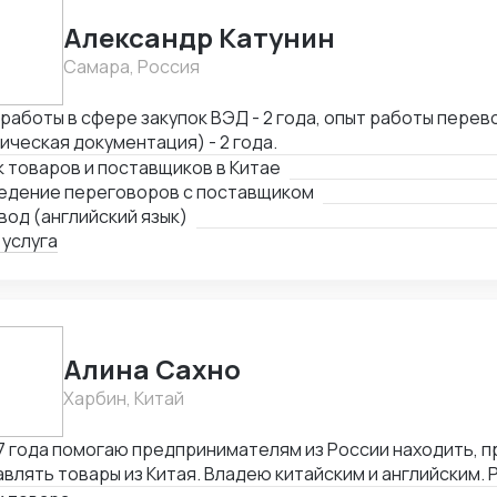
Александр Катунин
Самара, Россия
работы в сфере закупок ВЭД - 2 года, опыт работы пере
ическая документация) - 2 года.
 товаров и поставщиков в Китае
едение переговоров с поставщиком
од (английский язык)
 услуга
Алина Сахно
Харбин, Китай
7 года помогаю предпринимателям из России находить, п
лять товары из Китая. Владею китайским и английским. Работаю напрямую,