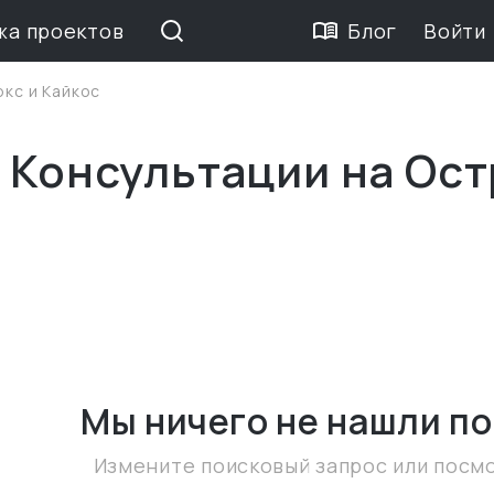
жа проектов
Блог
Войти
кс и Кайкос
 Консультации на Ос
Мы ничего не нашли
по
Измените поисковый запрос или посм