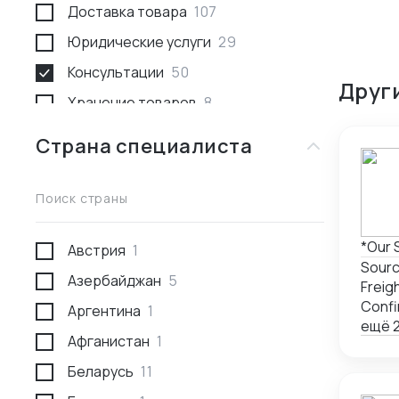
Доставка товара
107
Юридические услуги
29
Консультации
50
Друг
Хранение товаров
8
Поиск товара и поставщика
259
Страна специалиста
Доставка пассажирами
1
Проведение переговоров
56
Поиск страны
Сотрудники за границей
9
Австрия
1
Разработка и производство
23
Sourc
Азербайджан
5
Проверка поставщика
41
Freig
Confi
Аргентина
1
Участие в выставках
50
ещё 2
Афганистан
1
Анализ рынка
34
Беларусь
11
Консалтинг по интеллектуальной
5
собственности