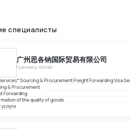
ие специалисты
广州思各钠国际贸易有限公司
Гуанчжоу, Китай
*Our Services* Sourcing
ing & Procurement
ht Forwarding
rmation of the quality of goods
 услуги