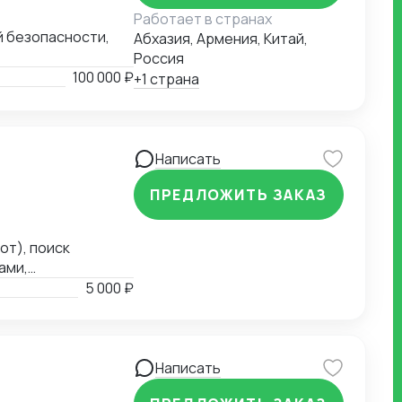
Работает в странах
й безопасности,
Абхазия, Армения, Китай,
Россия
100 000 ₽
+1 страна
Написать
ПРЕДЛОЖИТЬ ЗАКАЗ
от), поиск
ами,
, расчет затрат и
5 000 ₽
ьменные; участие в
ыт взаимодействия
и (включая
(Россия и
Написать
, офисная техника;