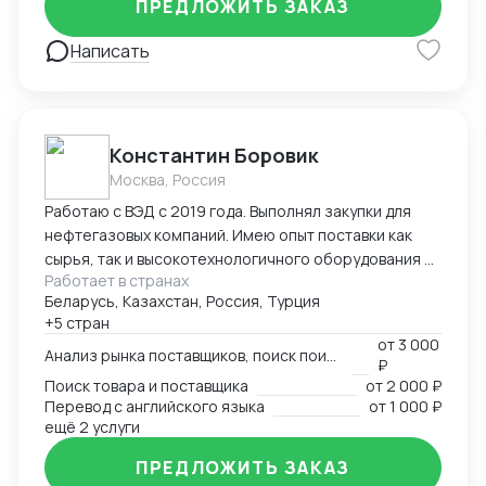
ПРЕДЛОЖИТЬ ЗАКАЗ
маршрутов, мониторинг цен — Расчёт
себестоимости и контроль маржинальности сделок
Написать
— Опыт поставок в условиях санкционных
ограничений, умение выстраивать альтернативные
цепочки — Самостоятельное ведение сделок,
удалённая работа, полная автономность
Константин Боровик
Москва, Россия
Работаю с ВЭД с 2019 года. Выполнял закупки для
нефтегазовых компаний. Имею опыт поставки как
сырья, так и высокотехнологичного оборудования и
Работает в странах
химии. Выполняю полный спектр услуг начиная с
Беларусь, Казахстан, Россия, Турция
поиска поставщика и закупкой, заканчивая
+5 стран
таможенным оформлением и логистикой.
от
3 000
Анализ рынка поставщиков, поиск поиставщика
₽
Поиск товара и поставщика
от
2 000 ₽
Перевод с английского языка
от
1 000 ₽
ещё 2 услуги
ПРЕДЛОЖИТЬ ЗАКАЗ