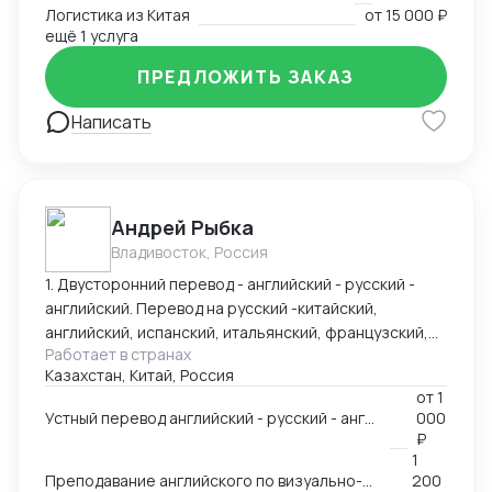
номенклатура грузов.
Логистика из Китая
от
15 000 ₽
ещё 1 услуга
ПРЕДЛОЖИТЬ ЗАКАЗ
Написать
Андрей Рыбка
Владивосток, Россия
1. Двусторонний перевод - английский - русский -
английский. Перевод на русский -китайский,
английский, испанский, итальянский, французский,
Работает в странах
немецкий. 2. Тренер по поведенческой
Казахстан, Китай, Россия
безопасности, способный повысить эффективность
от
1
труда путем вовлечения персонала в осмысление
Устный перевод английский - русский - английский и перевод текстов (китайский, испанский, итальянский).
000
безопасности как на личностном уровне, так и на
₽
уровне командной работы, с помощью
1
трансформационного подхода, влияющим на
Преподавание английского по визуально-ассоциативной системе
200