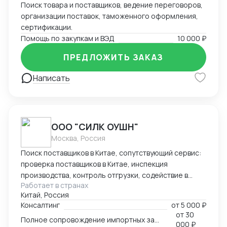
Поиск товара и поставщиков, ведение переговоров,
переписка на китайском и английском, перевод
организации поставок, таможенного оформления,
переговоров , в т.ч. онлайн. поставщиков и
сертификации.
транспортных компаний. Почему выбирают меня: У
Помощь по закупкам и ВЭД
10 000 ₽
Опыт с 2017 года • Живу в Китае, есть команда •
Мгновенный выход на китайских поставщиков
ПРЕДЛОЖИТЬ ЗАКАЗ
Проверка качества: видео, фото, примерка,
эксплуатация Понимаю разницу между китайским и
Написать
российским рынком Работаю как с физ.лицами, так и
по ИП Пишите - разберем ваш запрос и найдём
лучшее решение!
ООО "СИЛК ОУШН"
Москва, Россия
Поиск поставщиков в Китае, сопутствующий сервис:
проверка поставщиков в Китае, инспекция
производства, контроль отгрузки, содействие в
Работает в странах
заключении контрактов. Организация логистики
Китай, Россия
всеми видами транспорта, содействие в
Консалтинг
от
5 000 ₽
таможенном оформлении, сервисная логистика
от
30
Полное сопровождение импортных закупок в Китае
"door to door". Опыт работы более 15 лет, широкая
000 ₽