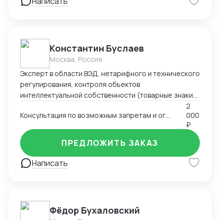
Написать
Константин Буслаев
Москва, Россия
Эксперт в области ВЭД, нетарифного и технического
регулирования, контроля объектов
интеллектуальной собственности (товарные знаки)
с более чем 16-летним опытом. Успешные проекты
2
Консультация по возможным запретам и ограничениям при импорте и экспорте
000
по автоматизации таможенных бизнес-процессов,
₽
оптимизации импорта/экспорта товаров,
подлежащих специальному регулированию
ПРЕДЛОЖИТЬ ЗАКАЗ
(шифровальное оборудование, РЭС и ВЧУ, оружие,
лекарства и т.д.). Так же большой опыт в области
Написать
санкционных ограничений, вводимых РФ
(постановления № 311 -313).
Фёдор Бухаловский