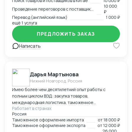
Поиск товаров и поставщиков в Китае
10 000 ₽
10 000
Проведение переговоров с поставщиком
₽
Перевод (английский язык)
1 000 ₽
ещё 1 услуга
ПРЕДЛОЖИТЬ ЗАКАЗ
Написать
Дарья Мартынова
Нижний Новгород, Россия
Имею более чем десятилетний опыт работы с
полным циклом ВЭД: закупка товаров,
международная логистика, таможенное
Работает в странах
оформление. Занимаю руководящую позицию
Россия
начальника отдела ВЭД в биохимическом холдинге.
Таможенное оформление импорта
от
18 000 ₽
Параллельно веду проекты в качестве консультанта
Таможенное оформление экспорта
от
12 000 ₽
по ВЭД и таможенному оформлению. Успешный опыт
26 000