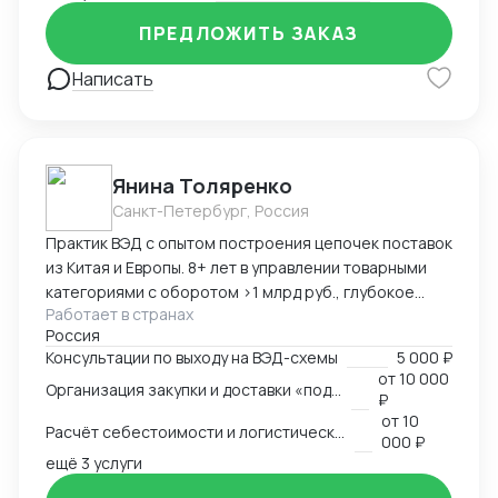
работа и оптимизация: разработка и доработка
цепочек поставок в условиях санкций, таможенная
ПРЕДЛОЖИТЬ ЗАКАЗ
аналитика, автоматизация процессов ВЭД в 1С и
ином ПО.
Написать
Янина Толяренко
Санкт-Петербург, Россия
Практик ВЭД с опытом построения цепочек поставок
из Китая и Европы. 8+ лет в управлении товарными
категориями с оборотом >1 млрд руб., глубокое
Работает в странах
понимание коммерческой стороны закупок.
Россия
Ключевые компетенции: — Организация полного
Консультации по выходу на ВЭД-схемы
5 000 ₽
цикла ВЭД «под ключ»: от поиска поставщика до
от
10 000
Организация закупки и доставки «под ключ»
доставки на склад клиента — Работа с китайскими
₽
поставщиками: переговоры, контроль качества,
от
10
Расчёт себестоимости и логистической схемы
оплата — Таможенное оформление, подбор
000 ₽
сертификации, подготовка документов —
ещё 3 услуги
Международная логистика: поиск брокеров, расчёт