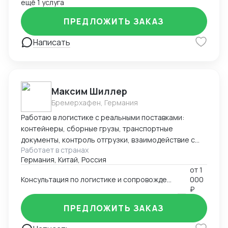
ещё 1 услуга
ПРЕДЛОЖИТЬ ЗАКАЗ
Написать
Максим Шиллер
Бремерхафен, Германия
Работаю в логистике с реальными поставками:
контейнеры, сборные грузы, транспортные
документы, контроль отгрузки, взаимодействие с
Работает в странах
агентами и перевозчиками. Специализируюсь на
Германия, Китай, Россия
логистике из Европы, умею быстро ориентироваться
от
1
в нестандартных ситуациях и держать процесс под
Консультация по логистике и сопровождению поставок (к примеру из Европы и Китая)
000
контролем. Работаю из Германии, открыт к
₽
удалённому сотрудничеству.
ПРЕДЛОЖИТЬ ЗАКАЗ