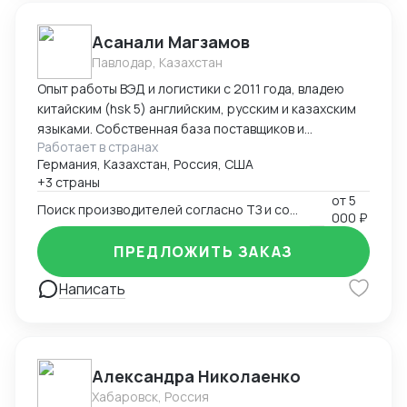
Асанали Магзамов
Павлодар, Казахстан
Опыт работы ВЭД и логистики с 2011 года, владею
китайским (hsk 5) английским, русским и казахским
языками. Собственная база поставщиков и
Работает в странах
инспекторов для контроля качества. Опыт ведения
Германия, Казахстан, Россия, США
переговоров для получения оптимальных условий.
+3 страны
от
5
Поиск производителей согласно ТЗ и согласование условий поставки
000 ₽
ПРЕДЛОЖИТЬ ЗАКАЗ
Написать
Александра Николаенко
Хабаровск, Россия