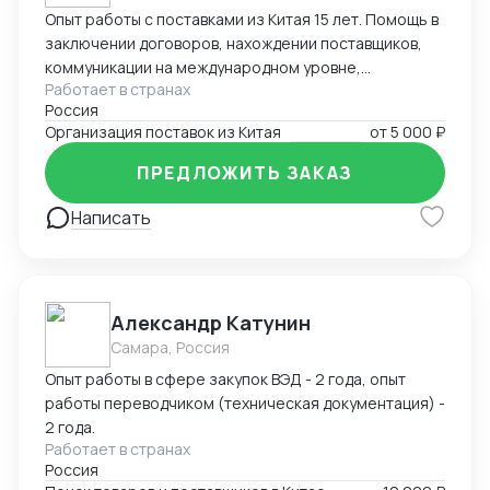
Опыт работы с поставками из Китая 15 лет. Помощь в
заключении договоров, нахождении поставщиков,
коммуникации на международном уровне,
Работает в странах
понимание рынка, хорошие связи в Китае. Помощь в
Россия
организации Доставки. Склады в разных городах
Организация поставок из Китая
от
5 000 ₽
Китая ( Гуанчжоу, суйфеньхе, фуюань) , проверенные
китайские посредники. ЗАВОЗ груза через Москву ,
ПРЕДЛОЖИТЬ ЗАКАЗ
Владивосток, Уссурийск.
Написать
Александр Катунин
Самара, Россия
Опыт работы в сфере закупок ВЭД - 2 года, опыт
работы переводчиком (техническая документация) -
2 года.
Работает в странах
Россия