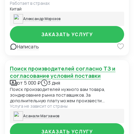
Работает в странах
документов. Стоимость услуги зависит от
Китай
сложности вопроса и объема консультации.
Александр Морозов
ЗАКАЗАТЬ УСЛУГУ
Написать
Поиск производителей согласно ТЗ и
согласование условий поставки
от 5 000 ₽
3 дня
Поиск производителей нужного вам товара,
зондирование рынка поставщиков. За
дополнительную плату можем произвести
Услуга не зависит от страны
инспекцию завода, партии и процесса
изготовления; затаможку/растаможку, наладить
Асанали Магзамов
доставку до базиса заказчика, получение образцов
ЗАКАЗАТЬ УСЛУГУ