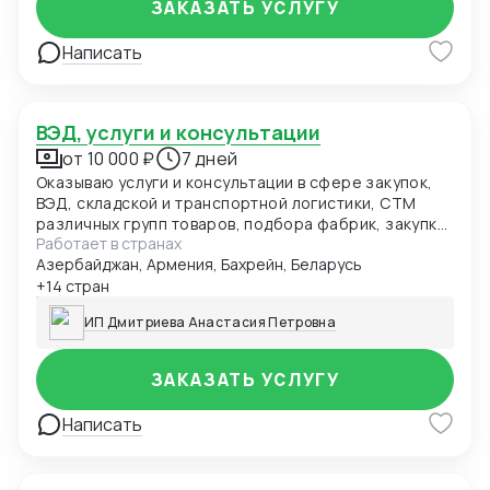
заказчика — не нужно тратить время на обработку
ЗАКАЗАТЬ УСЛУГУ
документов.
Написать
ВЭД, услуги и консультации
от 10 000 ₽
7 дней
Оказываю услуги и консультации в сфере закупок,
ВЭД, складской и транспортной логистики, СТМ
различных групп товаров, подбора фабрик, закупки
Работает в странах
и доставки товаров из Китая (КАРГО и белый ввоз).
Азербайджан, Армения, Бахрейн, Беларусь
Работаю со странами Европы, США, ОАЭ, Турцией,
Китаем и странами СНГ. Опыт: 11 лет личного опыта
+14 стран
как собственника компании. 9+ лет работы в
ИП Дмитриева Анастасия Петровна
крупных сетях «Магнит» и «Светофор». 10 лет
консалтинга в закупках, логистике и ВЭД.
ЗАКАЗАТЬ УСЛУГУ
Написать