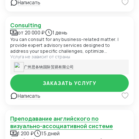
Написать
Consulting
от 20 000 ₽
1 день
You can consult for any business-related matter. I
provide expert advisory services designed to
address your specific challenges, optimize
Услуга не зависит от страны
operations, and drive sustainable growth.
广州思各钠国际贸易有限公司
ЗАКАЗАТЬ УСЛУГУ
Написать
Преподавание английского по
визуально-ассоциативной системе
1 200 ₽
15 дней