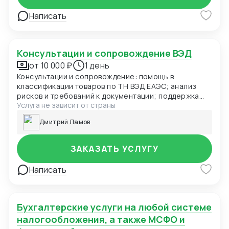
Написать
Консультации и сопровождение ВЭД
от 10 000 ₽
1 день
Консультации и сопровождение: помощь в
классификации товаров по ТН ВЭД ЕАЭС; анализ
рисков и требований к документации; поддержка
Услуга не зависит от страны
при взаимодействии с таможенными органами.
Специальные решения: оформление опасных,
Дмитрий Ламов
скоропортящихся, негабаритных грузов;
организация маркировки товаров Честный Знак;
работа с товарами, требующими ветеринарного/
ЗАКАЗАТЬ УСЛУГУ
фитосанитарного контроля; поиск оптимальных
решений по закупке товаров на заказ в КНР;
Написать
таможенное оформление оборудования и техники.
Бухгалтерские услуги на любой системе
налогообложения, а также МСФО и