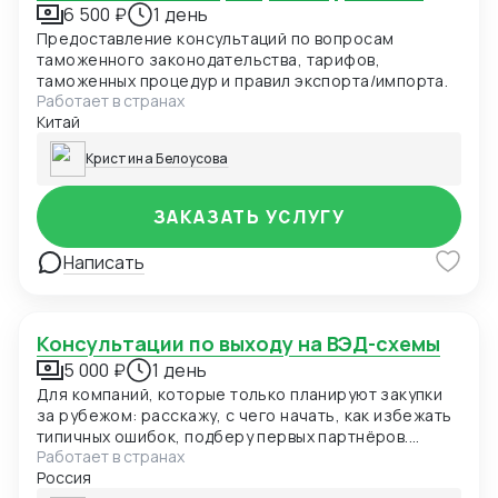
6 500 ₽
1 день
Предоставление консультаций по вопросам
таможенного законодательства, тарифов,
таможенных процедур и правил экспорта/импорта.
Работает в странах
Китай
Кристина Белоусова
ЗАКАЗАТЬ УСЛУГУ
Написать
Консультации по выходу на ВЭД-схемы
5 000 ₽
1 день
Для компаний, которые только планируют закупки
за рубежом: расскажу, с чего начать, как избежать
типичных ошибок, подберу первых партнёров.
Работает в странах
Хотите ввозить от производителя напрямую, но не
Россия
знаете с чего начать? Думаете переходить на