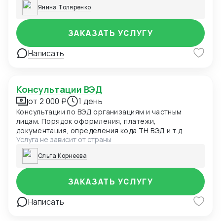
"белые поставки", но этот процесс кажется таким
Янина Толяренко
трудоемким? Бизнес растет, продукции локальных
поставщиков уже недостаточно? Давайте
встретимся онлайн, упрощу ваши задачи, покажу
ЗАКАЗАТЬ УСЛУГУ
простые пути.
Написать
Консультации ВЭД
от 2 000 ₽
1 день
Консультации по ВЭД организациям и частным
лицам. Порядок оформления, платежи,
документация, определения кода ТН ВЭД и т.д.
Услуга не зависит от страны
Ольга Корнеева
ЗАКАЗАТЬ УСЛУГУ
Написать