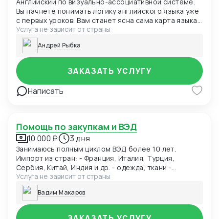
Английский по визуально-ассоциативной системе.
Вы начнете понимать логику английского языка уже
с первых уроков. Вам станет ясна сама карта языка,
Услуга не зависит от страны
без нудных академических конструкций. Вы поймете
язык так, как понимаете свой родной.
Андрей Рыбка
ЗАКАЗАТЬ УСЛУГУ
Написать
Помощь по закупкам и ВЭД
10 000 ₽
3 дня
Занимаюсь полным циклом ВЭД более 10 лет.
Импорт из стран: - Франция, Италия, Турция,
Сербия, Китай, Индия и др. - одежда, ткани -
Услуга не зависит от страны
оборудование, з/ч - фармацевтическое и хим.
сырье - ТНП - электроника - детские товары,
Вадим Макаров
игрушки Владение языками: - английский (C1)
Большой опыт : - поиск поставщика в Китае -
проверка надежности поставщика - заключение
ЗАКАЗАТЬ УСЛУГУ