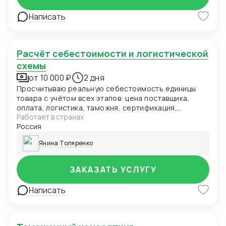
Написать
Расчёт себестоимости и логистической
схемы
от 10 000 ₽
2 дня
Просчитываю реальную себестоимость единицы
товара с учётом всех этапов: цена поставщика,
оплата, логистика, таможня, сертификация,
Работает в странах
доставка до склада. Оптимизирую цепочку под ваш
Россия
бюджет.
Янина Толяренко
ЗАКАЗАТЬ УСЛУГУ
Написать