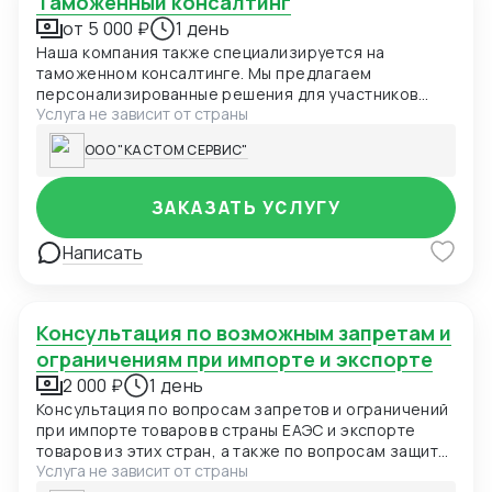
Таможенный консалтинг
от 5 000 ₽
1 день
Наша компания также специализируется на
таможенном консалтинге. Мы предлагаем
персонализированные решения для участников
Услуга не зависит от страны
внешнеэкономической деятельности
ООО "КАСТОМ СЕРВИС"
ЗАКАЗАТЬ УСЛУГУ
Написать
Консультация по возможным запретам и
ограничениям при импорте и экспорте
2 000 ₽
1 день
Консультация по вопросам запретов и ограничений
при импорте товаров в страны ЕАЭС и экспорте
товаров из этих стран, а также по вопросам защиты
Услуга не зависит от страны
товарных знаков