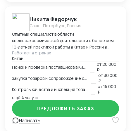
Никита Федорчук
Санкт-Петербург, Россия
Опытный специалист в области
внешнеэкономической деятельности с более чем
10-летней практикой работы в Китае и России в
Работает в странах
сфере ВЭД. Знаю китайский и английский языки на
Китай
профессиональном уровне, имею глубокую
от
20 000
экспертизу в закупках, логистике и международных
Поиск и проверка поставщиков в Китае
₽
расчетах. Организую полный цикл работы с Китаем:
от
30 000
Закупка товаров и сопровождение сделок
поиск и проверка поставщиков, переговоры,
₽
сопровождение контрактов, контроль качества
от
15 000
Контроль качества и инспекция товара
продукции, доставка и оплата поставщикам.
₽
ещё 4 услуги
Ключевые компетенции Поиск и проверка надежных
поставщиков в Китае Ведение переговоров на
ПРЕДЛОЖИТЬ ЗАКАЗ
китайском и английском языках Организация
закупок и международной логистики «под ключ»
Написать
Международные платежи и финансовое
сопровождение сделок