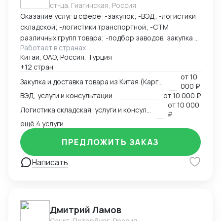
ст-ца. Гиагинская, Россия
Оказание услуг в сфере: -закупок; -ВЭД; -логистики
складской; -логистики транспортной; -СТМ
различных групп товара; -подбор заводов, закупка и
Работает в странах
доставка товара из Китая (КАРГО и Белый ввоз)
Китай, ОАЭ, Россия, Турция
Страны с которыми работаю по сей день: Европа,
+12 стран
США, ОАЭ, Турция, Китай, СНГ
от
10
Закупка и доставка товара из Китая (Карго и белый ввоз), услуги и консультации
000 ₽
ВЭД, услуги и консультации
от
10 000 ₽
от
10 000
Логистика складская, услуги и консультации
₽
ещё 4 услуги
ПРЕДЛОЖИТЬ ЗАКАЗ
Написать
Дмитрий Ламов
Санкт-Петербург, Россия