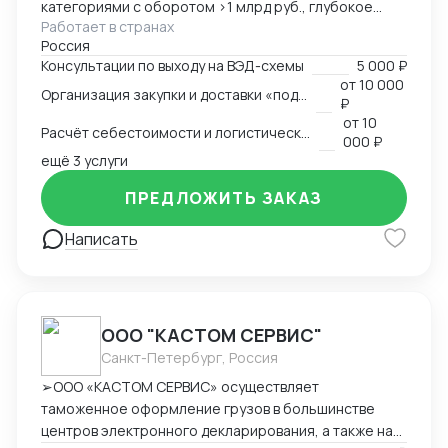
категориями с оборотом >1 млрд руб., глубокое
Работает в странах
понимание коммерческой стороны закупок.
Россия
Ключевые компетенции: — Организация полного
Консультации по выходу на ВЭД-схемы
5 000 ₽
цикла ВЭД «под ключ»: от поиска поставщика до
от
10 000
Организация закупки и доставки «под ключ»
доставки на склад клиента — Работа с китайскими
₽
поставщиками: переговоры, контроль качества,
от
10
Расчёт себестоимости и логистической схемы
оплата — Таможенное оформление, подбор
000 ₽
сертификации, подготовка документов —
ещё 3 услуги
Международная логистика: поиск брокеров, расчёт
ПРЕДЛОЖИТЬ ЗАКАЗ
маршрутов, мониторинг цен — Расчёт
себестоимости и контроль маржинальности сделок
Написать
— Опыт поставок в условиях санкционных
ограничений, умение выстраивать альтернативные
цепочки — Самостоятельное ведение сделок,
удалённая работа, полная автономность
ООО "КАСТОМ СЕРВИС"
Санкт-Петербург, Россия
➢ООО «КАСТОМ СЕРВИС» осуществляет
таможенное оформление грузов в большинстве
центров электронного декларирования, а также на