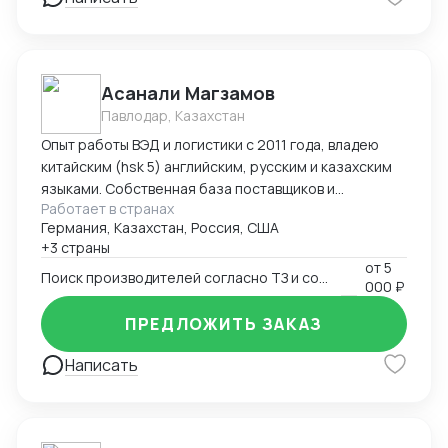
командировок в Китай "под ключ" (подбор
поставщиков, план поездки : самолеты, поезда,
гостиницы в Китае, логистика по Китаю, встречи с
поставщиками), -сопровождение в командировках в
Асанали Магзамов
качестве переводчика
Павлодар, Казахстан
Опыт работы ВЭД и логистики с 2011 года, владею
китайским (hsk 5) английским, русским и казахским
языками. Собственная база поставщиков и
Работает в странах
инспекторов для контроля качества. Опыт ведения
Германия, Казахстан, Россия, США
переговоров для получения оптимальных условий.
+3 страны
от
5
Поиск производителей согласно ТЗ и согласование условий поставки
000 ₽
ПРЕДЛОЖИТЬ ЗАКАЗ
Написать