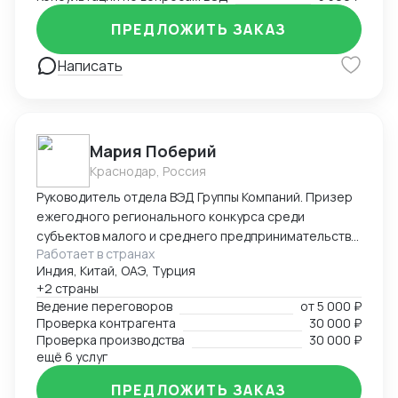
ПРЕДЛОЖИТЬ ЗАКАЗ
Написать
Мария Поберий
Краснодар, Россия
Руководитель отдела ВЭД Группы Компаний. Призер
ежегодного регионального конкурса среди
субъектов малого и среднего предпринимательства
Работает в странах
«Экспортер года» в Краснодарском крае. 17 лет в
Индия, Китай, ОАЭ, Турция
импорте, экспорте, белом ВЭД. Более 25 000 часов
+2 страны
успешных переговоров онлайн и офлайн, устных и
Ведение переговоров
от
5 000 ₽
письменных с поставщиками и потенциальными
Проверка контрагента
30 000 ₽
Покупателями на английском языке. В портфеле
Проверка производства
30 000 ₽
опыт успешных переговоров с крупнейшими
ещё 6 услуг
заводами бытовой техники Китая, Турции на уровне
ПРЕДЛОЖИТЬ ЗАКАЗ
первых лиц: AUX, Hisence, Haier, Changhong, MBO,