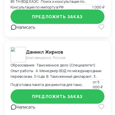
85 ТН ВЭД ЕАЭС. Поиск и консультации по
разрешительным документам, необходимым для
Консультации по импорту в РФ
1 000 ₽
экспорта или импорта на территорию РФ.
ПРЕДЛОЖИТЬ ЗАКАЗ
Написать
Даниил Жирнов
Благовещенск, Россия
Образование: Таможенное дело (Специалитет)
Опыт работы: А. Менеджер ВЭД по международным
перевозкам, 3 года B. Таможенный декларант, 3
месяца
от
5
Подготовка пакета документов для таможенного оформления
000 ₽
ПРЕДЛОЖИТЬ ЗАКАЗ
Написать