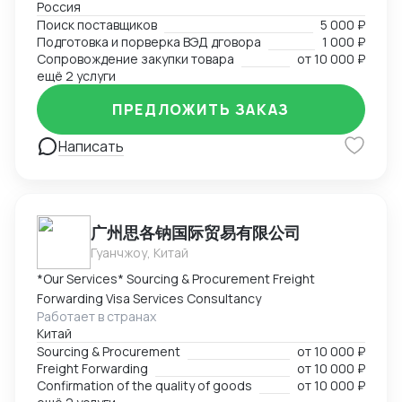
Россия
Поиск поставщиков в сфере запчастей, одежды,
Поиск поставщиков
5 000 ₽
товаров для дома и электронике. Поиск
Подготовка и порверка ВЭД дговора
1 000 ₽
поставщиков, подбор и проверка благонадежности
Сопровождение закупки товара
от
10 000 ₽
фабрик, подготовка договоров, ведение закупки на
ещё 2 услуги
всех этапах, подготовка товаросопроводительной
ПРЕДЛОЖИТЬ ЗАКАЗ
документации. Перевод на "белую" закупку и импорт
с минимальным удорожанием товара.
Написать
广州思各钠国际贸易有限公司
Гуанчжоу, Китай
*Our Services* Sourcing & Procurement Freight
Forwarding Visa Services Consultancy
Работает в странах
Китай
Sourcing & Procurement
от
10 000 ₽
Freight Forwarding
от
10 000 ₽
Confirmation of the quality of goods
от
10 000 ₽