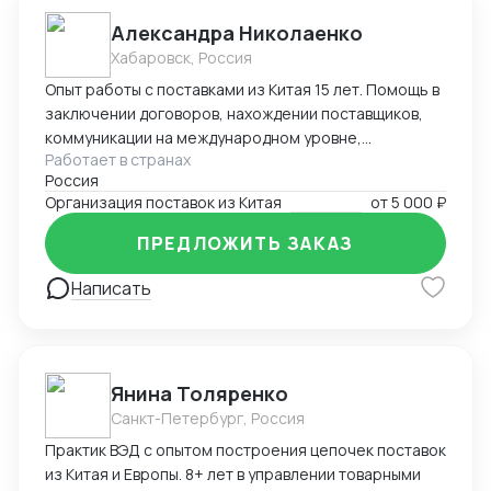
Александра Николаенко
Хабаровск, Россия
Опыт работы с поставками из Китая 15 лет. Помощь в
заключении договоров, нахождении поставщиков,
коммуникации на международном уровне,
Работает в странах
понимание рынка, хорошие связи в Китае. Помощь в
Россия
организации Доставки. Склады в разных городах
Организация поставок из Китая
от
5 000 ₽
Китая ( Гуанчжоу, суйфеньхе, фуюань) , проверенные
китайские посредники. ЗАВОЗ груза через Москву ,
ПРЕДЛОЖИТЬ ЗАКАЗ
Владивосток, Уссурийск.
Написать
Янина Толяренко
Санкт-Петербург, Россия
Практик ВЭД с опытом построения цепочек поставок
из Китая и Европы. 8+ лет в управлении товарными