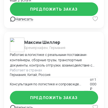
ещё 2 услуги
ПРЕДЛОЖИТЬ ЗАКАЗ
Написать
Максим Шиллер
Бремерхафен, Германия
Работаю в логистике с реальными поставками:
контейнеры, сборные грузы, транспортные
документы, контроль отгрузки, взаимодействие с
Работает в странах
агентами и перевозчиками. Специализируюсь на
Германия, Китай, Россия
логистике из Европы, умею быстро ориентироваться
от
1
в нестандартных ситуациях и держать процесс под
Консультация по логистике и сопровождению поставок (к примеру из Европы и Китая)
000
контролем. Работаю из Германии, открыт к
₽
удалённому сотрудничеству.
ПРЕДЛОЖИТЬ ЗАКАЗ
Написать