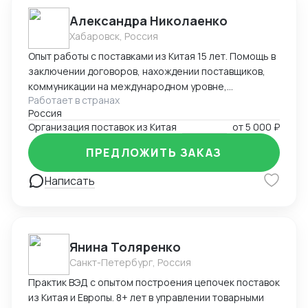
Александра Николаенко
Хабаровск, Россия
Опыт работы с поставками из Китая 15 лет. Помощь в
заключении договоров, нахождении поставщиков,
коммуникации на международном уровне,
Работает в странах
понимание рынка, хорошие связи в Китае. Помощь в
Россия
организации Доставки. Склады в разных городах
Организация поставок из Китая
от
5 000 ₽
Китая ( Гуанчжоу, суйфеньхе, фуюань) , проверенные
китайские посредники. ЗАВОЗ груза через Москву ,
ПРЕДЛОЖИТЬ ЗАКАЗ
Владивосток, Уссурийск.
Написать
Янина Толяренко
Санкт-Петербург, Россия
Практик ВЭД с опытом построения цепочек поставок
из Китая и Европы. 8+ лет в управлении товарными