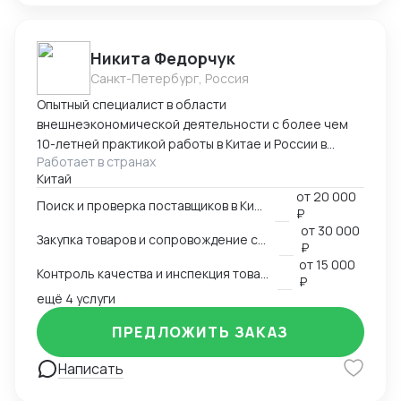
Никита Федорчук
Санкт-Петербург, Россия
Опытный специалист в области
внешнеэкономической деятельности с более чем
10-летней практикой работы в Китае и России в
Работает в странах
сфере ВЭД. Знаю китайский и английский языки на
Китай
профессиональном уровне, имею глубокую
от
20 000
экспертизу в закупках, логистике и международных
Поиск и проверка поставщиков в Китае
₽
расчетах. Организую полный цикл работы с Китаем:
от
30 000
Закупка товаров и сопровождение сделок
поиск и проверка поставщиков, переговоры,
₽
сопровождение контрактов, контроль качества
от
15 000
Контроль качества и инспекция товара
продукции, доставка и оплата поставщикам.
₽
ещё 4 услуги
Ключевые компетенции Поиск и проверка надежных
поставщиков в Китае Ведение переговоров на
ПРЕДЛОЖИТЬ ЗАКАЗ
китайском и английском языках Организация
закупок и международной логистики «под ключ»
Написать
Международные платежи и финансовое
сопровождение сделок