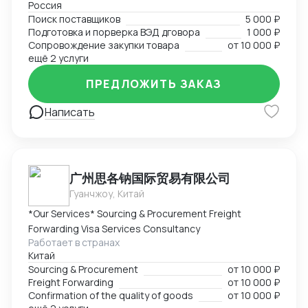
Россия
Поиск поставщиков в сфере запчастей, одежды,
Поиск поставщиков
5 000 ₽
товаров для дома и электронике. Поиск
Подготовка и порверка ВЭД дговора
1 000 ₽
поставщиков, подбор и проверка благонадежности
Сопровождение закупки товара
от
10 000 ₽
фабрик, подготовка договоров, ведение закупки на
ещё 2 услуги
всех этапах, подготовка товаросопроводительной
ПРЕДЛОЖИТЬ ЗАКАЗ
документации. Перевод на "белую" закупку и импорт
с минимальным удорожанием товара.
Написать
广州思各钠国际贸易有限公司
Гуанчжоу, Китай
*Our Services* Sourcing & Procurement Freight
Forwarding Visa Services Consultancy
Работает в странах
Китай
Sourcing & Procurement
от
10 000 ₽
Freight Forwarding
от
10 000 ₽
Confirmation of the quality of goods
от
10 000 ₽