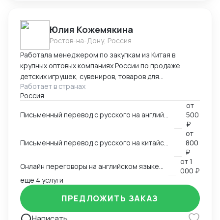
Юлия Кожемякина
Ростов-на-Дону, Россия
Работала менеджером по закупкам из Китая в
крупных оптовых компаниях России по продаже
детских игрушек, сувениров, товаров для
Работает в странах
праздников,подарочной упаковки, садовой мебели и
Россия
других категорий более 8 лет. Знаю все стадии
от
процесса закупки из Китая: -поиск поставщиков,
Письменный перевод с русского на английский язык и наоборот на любую заданную тему
500
сравнение, отбор выгодных условий -проведение
₽
переговоров с поставщиками (английский язык B2,
от
китайский язык B1), -работа с дизайнерами по
Письменный перевод с русского на китайский язык и наоборот на любую заданную тему
800
вопросу упаковки и самого товара, -размещение
₽
от
1
заказа в Китае (оформление контракта, приложения
Онлайн переговоры на английском языке с иностранным контрагентом
000 ₽
на оплату), -доставка и проверка образов из Китая,
ещё 4 услуги
-инспекции (онлайн и оффлайн), -организация
доставки товара из Китая (карго и "в белую"),
ПРЕДЛОЖИТЬ ЗАКАЗ
-оформление таможенных документов (инвойс,
упаковочный,спецификация), -планирование
Написать