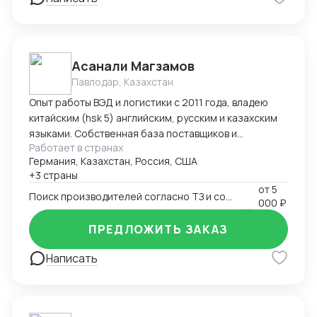
командировок в Китай "под ключ" (подбор
поставщиков, план поездки : самолеты, поезда,
гостиницы в Китае, логистика по Китаю, встречи с
поставщиками), -сопровождение в командировках в
Асанали Магзамов
качестве переводчика
Павлодар, Казахстан
Опыт работы ВЭД и логистики с 2011 года, владею
китайским (hsk 5) английским, русским и казахским
языками. Собственная база поставщиков и
Работает в странах
инспекторов для контроля качества. Опыт ведения
Германия, Казахстан, Россия, США
переговоров для получения оптимальных условий.
+3 страны
от
5
Поиск производителей согласно ТЗ и согласование условий поставки
000 ₽
ПРЕДЛОЖИТЬ ЗАКАЗ
Написать