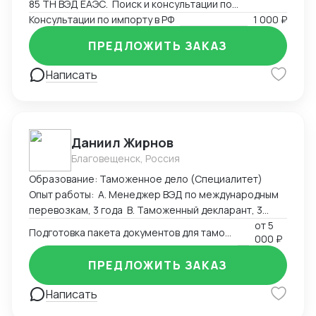
85 ТН ВЭД ЕАЭС. Поиск и консультации по
разрешительным документам, необходимым для
Консультации по импорту в РФ
1 000 ₽
экспорта или импорта на территорию РФ.
ПРЕДЛОЖИТЬ ЗАКАЗ
Написать
Даниил Жирнов
Благовещенск, Россия
Образование: Таможенное дело (Специалитет)
Опыт работы: А. Менеджер ВЭД по международным
перевозкам, 3 года B. Таможенный декларант, 3
месяца
от
5
Подготовка пакета документов для таможенного оформления
000 ₽
ПРЕДЛОЖИТЬ ЗАКАЗ
Написать