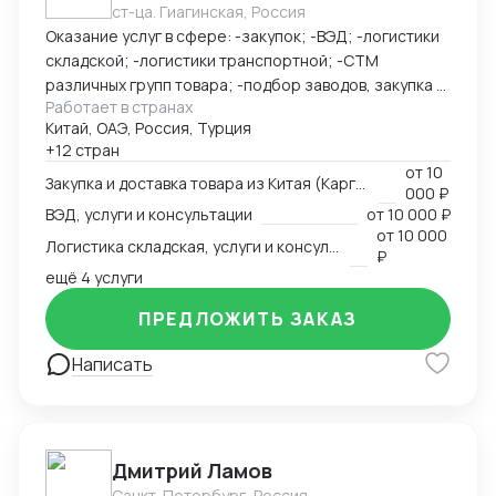
ст-ца. Гиагинская, Россия
Оказание услуг в сфере: -закупок; -ВЭД; -логистики
складской; -логистики транспортной; -СТМ
различных групп товара; -подбор заводов, закупка и
Работает в странах
доставка товара из Китая (КАРГО и Белый ввоз)
Китай, ОАЭ, Россия, Турция
Страны с которыми работаю по сей день: Европа,
+12 стран
США, ОАЭ, Турция, Китай, СНГ
от
10
Закупка и доставка товара из Китая (Карго и белый ввоз), услуги и консультации
000 ₽
ВЭД, услуги и консультации
от
10 000 ₽
от
10 000
Логистика складская, услуги и консультации
₽
ещё 4 услуги
ПРЕДЛОЖИТЬ ЗАКАЗ
Написать
Дмитрий Ламов
Санкт-Петербург, Россия