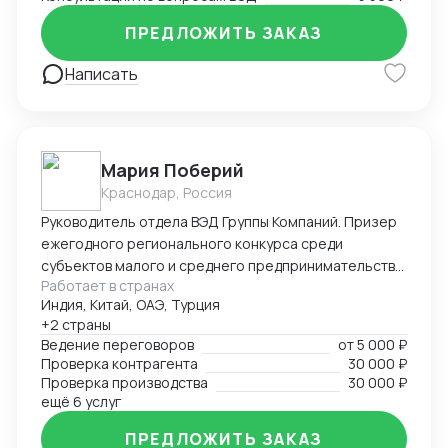
ПРЕДЛОЖИТЬ ЗАКАЗ
Написать
Мария Поберий
Краснодар, Россия
Руководитель отдела ВЭД Группы Компаний. Призер
ежегодного регионального конкурса среди
субъектов малого и среднего предпринимательства
Работает в странах
«Экспортер года» в Краснодарском крае. 17 лет в
Индия, Китай, ОАЭ, Турция
импорте, экспорте, белом ВЭД. Более 25 000 часов
+2 страны
успешных переговоров онлайн и офлайн, устных и
Ведение переговоров
от
5 000 ₽
письменных с поставщиками и потенциальными
Проверка контрагента
30 000 ₽
Покупателями на английском языке. В портфеле
Проверка производства
30 000 ₽
опыт успешных переговоров с крупнейшими
ещё 6 услуг
заводами бытовой техники Китая, Турции на уровне
ПРЕДЛОЖИТЬ ЗАКАЗ
первых лиц: AUX, Hisence, Haier, Changhong, MBO,