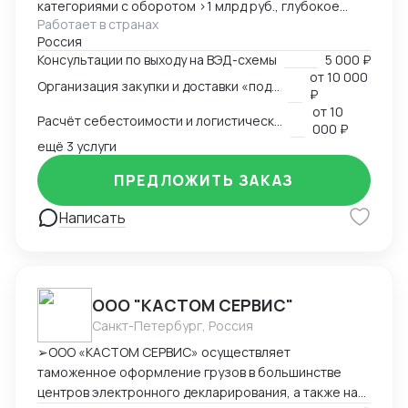
категориями с оборотом >1 млрд руб., глубокое
Работает в странах
понимание коммерческой стороны закупок.
Россия
Ключевые компетенции: — Организация полного
Консультации по выходу на ВЭД-схемы
5 000 ₽
цикла ВЭД «под ключ»: от поиска поставщика до
от
10 000
Организация закупки и доставки «под ключ»
доставки на склад клиента — Работа с китайскими
₽
поставщиками: переговоры, контроль качества,
от
10
Расчёт себестоимости и логистической схемы
оплата — Таможенное оформление, подбор
000 ₽
сертификации, подготовка документов —
ещё 3 услуги
Международная логистика: поиск брокеров, расчёт
ПРЕДЛОЖИТЬ ЗАКАЗ
маршрутов, мониторинг цен — Расчёт
себестоимости и контроль маржинальности сделок
Написать
— Опыт поставок в условиях санкционных
ограничений, умение выстраивать альтернативные
цепочки — Самостоятельное ведение сделок,
удалённая работа, полная автономность
ООО "КАСТОМ СЕРВИС"
Санкт-Петербург, Россия
➢ООО «КАСТОМ СЕРВИС» осуществляет
таможенное оформление грузов в большинстве
центров электронного декларирования, а также на