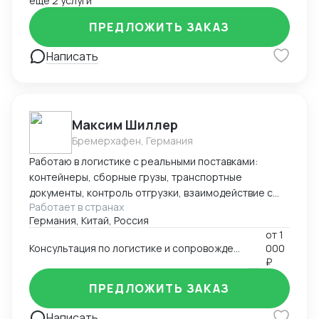
ещё 2 услуги
ПРЕДЛОЖИТЬ ЗАКАЗ
Написать
Максим Шиллер
Бремерхафен, Германия
Работаю в логистике с реальными поставками:
контейнеры, сборные грузы, транспортные
документы, контроль отгрузки, взаимодействие с
Работает в странах
агентами и перевозчиками. Специализируюсь на
Германия, Китай, Россия
логистике из Европы, умею быстро ориентироваться
от
1
в нестандартных ситуациях и держать процесс под
Консультация по логистике и сопровождению поставок (к примеру из Европы и Китая)
000
контролем. Работаю из Германии, открыт к
₽
удалённому сотрудничеству.
ПРЕДЛОЖИТЬ ЗАКАЗ
Написать