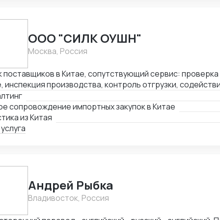
ООО "СИЛК ОУШН"
Москва, Россия
 поставщиков в Китае, сопутствующий сервис: проверка
, инспекция производства, контроль отгрузки, содейств
актов. Организация логистики всеми видами транспорта,
алтинг
енном оформлении, сервисная логистика "door to door".
ое сопровождение импортных закупок в Китае
т, широкая номенклатура грузов.
тика из Китая
 услуга
Андрей Рыбка
Владивосток, Россия