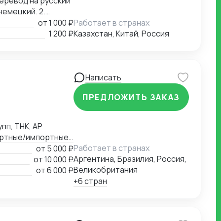
емецкий. 2.
ь эффективность
от
1 000 ₽
Работает в странах
и как на
1 200 ₽
Казахстан, Китай, Россия
ощью
века. Пятилетний
ssociates
да, приобретенные
Написать
ПРЕДЛОЖИТЬ ЗАКАЗ
ному усвоению
анной форме. 4.
аров.
пп, ТНК, АР
ортные/импортные
(в т.ч. морские -
Работает в странах
от
5 000 ₽
ых грузов,
Аргентина, Бразилия, Россия,
от
10 000 ₽
Великобритания
от
6 000 ₽
+6 стран