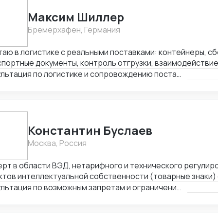
Максим Шиллер
Бремерхафен, Германия
аю в логистике с реальными поставками: контейнеры, сб
портные документы, контроль отгрузки, взаимодействие 
озчиками. Специализируюсь на логистике из Европы, ум
Консультация по логистике и сопровождению поставок (к примеру из Европы и Китая)
тироваться в нестандартных ситуациях и держать проце
аю из Германии, открыт к удалённому сотрудничеству.
Константин Буслаев
Москва, Россия
рт в области ВЭД, нетарифного и технического регулир
тов интеллектуальной собственности (товарные знаки) 
им опытом. Успешные проекты по автоматизации таможен
Консультация по возможным запретам и ограничениям при импорте и экспорте
ессов, оптимизации импорта/экспорта товаров, подлеж
ированию (шифровальное оборудование, РЭС и ВЧУ, оруж