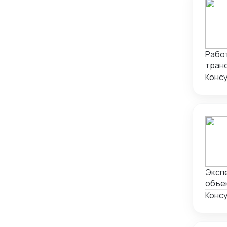
Работ
транс
перев
ориен
Работ
Экспе
объек
летн
проц
регул