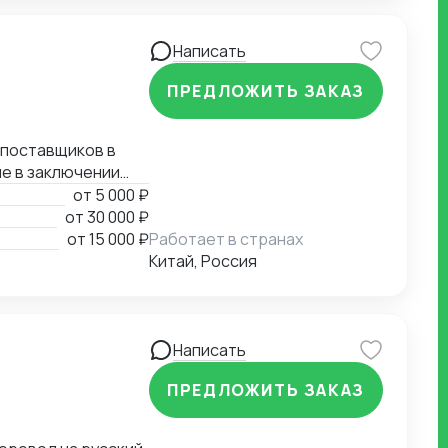
Написать
ПРЕДЛОЖИТЬ ЗАКАЗ
 поставщиков в
ие в заключении
 содействие в
от
5 000 ₽
 Опыт работы более
от
30 000 ₽
от
15 000 ₽
Работает в странах
Китай, Россия
Написать
ПРЕДЛОЖИТЬ ЗАКАЗ