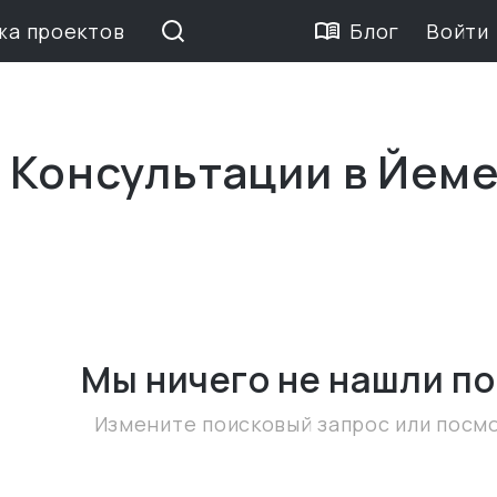
жа проектов
Блог
Войти
е Консультации в Йем
Мы ничего не нашли
по
Измените поисковый запрос или посм