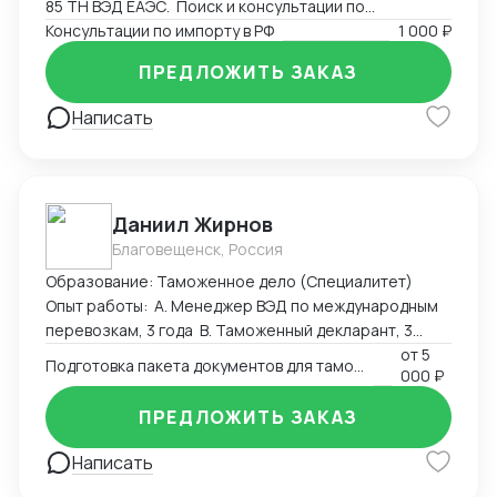
85 ТН ВЭД ЕАЭС. Поиск и консультации по
разрешительным документам, необходимым для
Консультации по импорту в РФ
1 000 ₽
экспорта или импорта на территорию РФ.
ПРЕДЛОЖИТЬ ЗАКАЗ
Написать
Даниил Жирнов
Благовещенск, Россия
Образование: Таможенное дело (Специалитет)
Опыт работы: А. Менеджер ВЭД по международным
перевозкам, 3 года B. Таможенный декларант, 3
месяца
от
5
Подготовка пакета документов для таможенного оформления
000 ₽
ПРЕДЛОЖИТЬ ЗАКАЗ
Написать