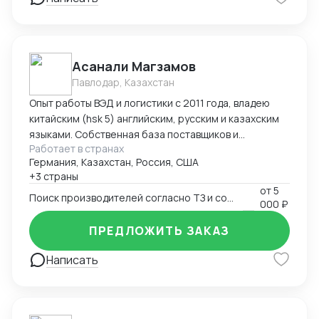
командировок в Китай "под ключ" (подбор
поставщиков, план поездки : самолеты, поезда,
гостиницы в Китае, логистика по Китаю, встречи с
поставщиками), -сопровождение в командировках в
Асанали Магзамов
качестве переводчика
Павлодар, Казахстан
Опыт работы ВЭД и логистики с 2011 года, владею
китайским (hsk 5) английским, русским и казахским
языками. Собственная база поставщиков и
Работает в странах
инспекторов для контроля качества. Опыт ведения
Германия, Казахстан, Россия, США
переговоров для получения оптимальных условий.
+3 страны
от
5
Поиск производителей согласно ТЗ и согласование условий поставки
000 ₽
ПРЕДЛОЖИТЬ ЗАКАЗ
Написать