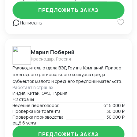
ПРЕДЛОЖИТЬ ЗАКАЗ
Написать
Мария Поберий
Краснодар, Россия
Руководитель отдела ВЭД Группы Компаний. Призер
ежегодного регионального конкурса среди
субъектов малого и среднего предпринимательства
Работает в странах
«Экспортер года» в Краснодарском крае. 17 лет в
Индия, Китай, ОАЭ, Турция
импорте, экспорте, белом ВЭД. Более 25 000 часов
+2 страны
успешных переговоров онлайн и офлайн, устных и
Ведение переговоров
от
5 000 ₽
письменных с поставщиками и потенциальными
Проверка контрагента
30 000 ₽
Покупателями на английском языке. В портфеле
Проверка производства
30 000 ₽
опыт успешных переговоров с крупнейшими
ещё 6 услуг
заводами бытовой техники Китая, Турции на уровне
ПРЕДЛОЖИТЬ ЗАКАЗ
первых лиц: AUX, Hisence, Haier, Changhong, MBO,