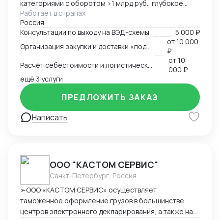
категориями с оборотом >1 млрд руб., глубокое
Работает в странах
понимание коммерческой стороны закупок.
Россия
Ключевые компетенции: — Организация полного
Консультации по выходу на ВЭД-схемы
5 000 ₽
цикла ВЭД «под ключ»: от поиска поставщика до
от
10 000
Организация закупки и доставки «под ключ»
доставки на склад клиента — Работа с китайскими
₽
поставщиками: переговоры, контроль качества,
от
10
Расчёт себестоимости и логистической схемы
оплата — Таможенное оформление, подбор
000 ₽
сертификации, подготовка документов —
ещё 3 услуги
Международная логистика: поиск брокеров, расчёт
ПРЕДЛОЖИТЬ ЗАКАЗ
маршрутов, мониторинг цен — Расчёт
себестоимости и контроль маржинальности сделок
Написать
— Опыт поставок в условиях санкционных
ограничений, умение выстраивать альтернативные
цепочки — Самостоятельное ведение сделок,
удалённая работа, полная автономность
ООО "КАСТОМ СЕРВИС"
Санкт-Петербург, Россия
➢ООО «КАСТОМ СЕРВИС» осуществляет
таможенное оформление грузов в большинстве
центров электронного декларирования, а также на