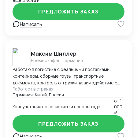
ещё 2 услуги
ПРЕДЛОЖИТЬ ЗАКАЗ
Написать
Максим Шиллер
Бремерхафен, Германия
Работаю в логистике с реальными поставками:
контейнеры, сборные грузы, транспортные
документы, контроль отгрузки, взаимодействие с
Работает в странах
агентами и перевозчиками. Специализируюсь на
Германия, Китай, Россия
логистике из Европы, умею быстро ориентироваться
от
1
в нестандартных ситуациях и держать процесс под
Консультация по логистике и сопровождению поставок (к примеру из Европы и Китая)
000
контролем. Работаю из Германии, открыт к
₽
удалённому сотрудничеству.
ПРЕДЛОЖИТЬ ЗАКАЗ
Написать