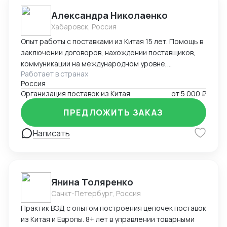
Александра Николаенко
Хабаровск, Россия
Опыт работы с поставками из Китая 15 лет. Помощь в
заключении договоров, нахождении поставщиков,
коммуникации на международном уровне,
Работает в странах
понимание рынка, хорошие связи в Китае. Помощь в
Россия
организации Доставки. Склады в разных городах
Организация поставок из Китая
от
5 000 ₽
Китая ( Гуанчжоу, суйфеньхе, фуюань) , проверенные
китайские посредники. ЗАВОЗ груза через Москву ,
ПРЕДЛОЖИТЬ ЗАКАЗ
Владивосток, Уссурийск.
Написать
Янина Толяренко
Санкт-Петербург, Россия
Практик ВЭД с опытом построения цепочек поставок
из Китая и Европы. 8+ лет в управлении товарными