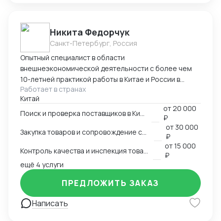
Никита Федорчук
Санкт-Петербург, Россия
Опытный специалист в области
внешнеэкономической деятельности с более чем
10-летней практикой работы в Китае и России в
Работает в странах
сфере ВЭД. Знаю китайский и английский языки на
Китай
профессиональном уровне, имею глубокую
от
20 000
экспертизу в закупках, логистике и международных
Поиск и проверка поставщиков в Китае
₽
расчетах. Организую полный цикл работы с Китаем:
от
30 000
Закупка товаров и сопровождение сделок
поиск и проверка поставщиков, переговоры,
₽
сопровождение контрактов, контроль качества
от
15 000
Контроль качества и инспекция товара
продукции, доставка и оплата поставщикам.
₽
ещё 4 услуги
Ключевые компетенции Поиск и проверка надежных
поставщиков в Китае Ведение переговоров на
ПРЕДЛОЖИТЬ ЗАКАЗ
китайском и английском языках Организация
закупок и международной логистики «под ключ»
Написать
Международные платежи и финансовое
сопровождение сделок