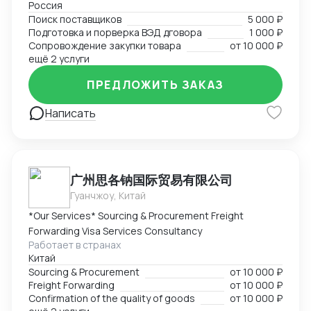
Россия
Поиск поставщиков в сфере запчастей, одежды,
Поиск поставщиков
5 000 ₽
товаров для дома и электронике. Поиск
Подготовка и порверка ВЭД дговора
1 000 ₽
поставщиков, подбор и проверка благонадежности
Сопровождение закупки товара
от
10 000 ₽
фабрик, подготовка договоров, ведение закупки на
ещё 2 услуги
всех этапах, подготовка товаросопроводительной
ПРЕДЛОЖИТЬ ЗАКАЗ
документации. Перевод на "белую" закупку и импорт
с минимальным удорожанием товара.
Написать
广州思各钠国际贸易有限公司
Гуанчжоу, Китай
*Our Services* Sourcing & Procurement Freight
Forwarding Visa Services Consultancy
Работает в странах
Китай
Sourcing & Procurement
от
10 000 ₽
Freight Forwarding
от
10 000 ₽
Confirmation of the quality of goods
от
10 000 ₽