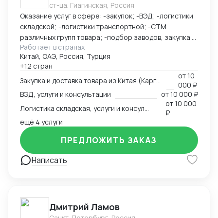
ст-ца. Гиагинская, Россия
Оказание услуг в сфере: -закупок; -ВЭД; -логистики
складской; -логистики транспортной; -СТМ
различных групп товара; -подбор заводов, закупка и
Работает в странах
доставка товара из Китая (КАРГО и Белый ввоз)
Китай, ОАЭ, Россия, Турция
Страны с которыми работаю по сей день: Европа,
+12 стран
США, ОАЭ, Турция, Китай, СНГ
от
10
Закупка и доставка товара из Китая (Карго и белый ввоз), услуги и консультации
000 ₽
ВЭД, услуги и консультации
от
10 000 ₽
от
10 000
Логистика складская, услуги и консультации
₽
ещё 4 услуги
ПРЕДЛОЖИТЬ ЗАКАЗ
Написать
Дмитрий Ламов
Санкт-Петербург, Россия