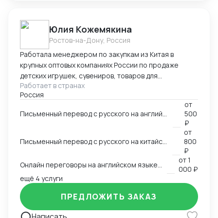
Юлия Кожемякина
Ростов-на-Дону, Россия
Работала менеджером по закупкам из Китая в
крупных оптовых компаниях России по продаже
детских игрушек, сувениров, товаров для
Работает в странах
праздников,подарочной упаковки, садовой мебели и
Россия
других категорий более 8 лет. Знаю все стадии
от
процесса закупки из Китая: -поиск поставщиков,
Письменный перевод с русского на английский язык и наоборот на любую заданную тему
500
сравнение, отбор выгодных условий -проведение
₽
переговоров с поставщиками (английский язык B2,
от
китайский язык B1), -работа с дизайнерами по
Письменный перевод с русского на китайский язык и наоборот на любую заданную тему
800
вопросу упаковки и самого товара, -размещение
₽
от
1
заказа в Китае (оформление контракта, приложения
Онлайн переговоры на английском языке с иностранным контрагентом
000 ₽
на оплату), -доставка и проверка образов из Китая,
ещё 4 услуги
-инспекции (онлайн и оффлайн), -организация
доставки товара из Китая (карго и "в белую"),
ПРЕДЛОЖИТЬ ЗАКАЗ
-оформление таможенных документов (инвойс,
упаковочный,спецификация), -планирование
Написать