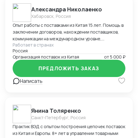
Александра Николаенко
Хабаровск, Россия
Опыт работы с поставками из Китая 15 лет. Помощь в
заключении договоров, нахождении поставщиков,
коммуникации на международном уровне,
Работает в странах
понимание рынка, хорошие связи в Китае. Помощь в
Россия
организации Доставки. Склады в разных городах
Организация поставок из Китая
от
5 000 ₽
Китая ( Гуанчжоу, суйфеньхе, фуюань) , проверенные
китайские посредники. ЗАВОЗ груза через Москву ,
ПРЕДЛОЖИТЬ ЗАКАЗ
Владивосток, Уссурийск.
Написать
Янина Толяренко
Санкт-Петербург, Россия
Практик ВЭД с опытом построения цепочек поставок
из Китая и Европы. 8+ лет в управлении товарными