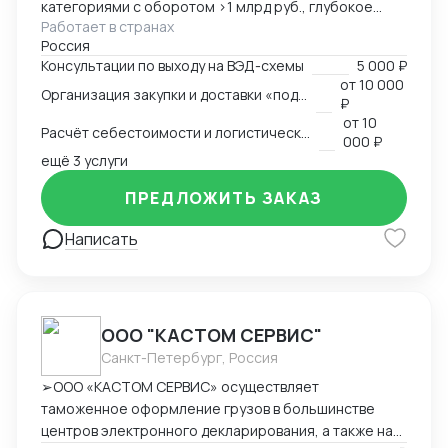
категориями с оборотом >1 млрд руб., глубокое
Работает в странах
понимание коммерческой стороны закупок.
Россия
Ключевые компетенции: — Организация полного
Консультации по выходу на ВЭД-схемы
5 000 ₽
цикла ВЭД «под ключ»: от поиска поставщика до
от
10 000
Организация закупки и доставки «под ключ»
доставки на склад клиента — Работа с китайскими
₽
поставщиками: переговоры, контроль качества,
от
10
Расчёт себестоимости и логистической схемы
оплата — Таможенное оформление, подбор
000 ₽
сертификации, подготовка документов —
ещё 3 услуги
Международная логистика: поиск брокеров, расчёт
ПРЕДЛОЖИТЬ ЗАКАЗ
маршрутов, мониторинг цен — Расчёт
себестоимости и контроль маржинальности сделок
Написать
— Опыт поставок в условиях санкционных
ограничений, умение выстраивать альтернативные
цепочки — Самостоятельное ведение сделок,
удалённая работа, полная автономность
ООО "КАСТОМ СЕРВИС"
Санкт-Петербург, Россия
➢ООО «КАСТОМ СЕРВИС» осуществляет
таможенное оформление грузов в большинстве
центров электронного декларирования, а также на