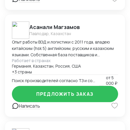
командировок в Китай "под ключ" (подбор
поставщиков, план поездки : самолеты, поезда,
гостиницы в Китае, логистика по Китаю, встречи с
поставщиками), -сопровождение в командировках в
Асанали Магзамов
качестве переводчика
Павлодар, Казахстан
Опыт работы ВЭД и логистики с 2011 года, владею
китайским (hsk 5) английским, русским и казахским
языками. Собственная база поставщиков и
Работает в странах
инспекторов для контроля качества. Опыт ведения
Германия, Казахстан, Россия, США
переговоров для получения оптимальных условий.
+3 страны
от
5
Поиск производителей согласно ТЗ и согласование условий поставки
000 ₽
ПРЕДЛОЖИТЬ ЗАКАЗ
Написать