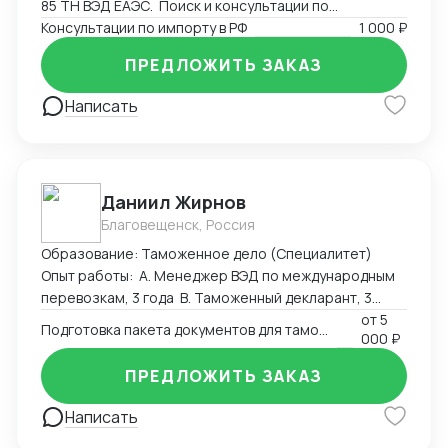
85 ТН ВЭД ЕАЭС. Поиск и консультации по
разрешительным документам, необходимым для
Консультации по импорту в РФ
1 000 ₽
экспорта или импорта на территорию РФ.
ПРЕДЛОЖИТЬ ЗАКАЗ
Написать
Даниил Жирнов
Благовещенск, Россия
Образование: Таможенное дело (Специалитет)
Опыт работы: А. Менеджер ВЭД по международным
перевозкам, 3 года B. Таможенный декларант, 3
месяца
от
5
Подготовка пакета документов для таможенного оформления
000 ₽
ПРЕДЛОЖИТЬ ЗАКАЗ
Написать