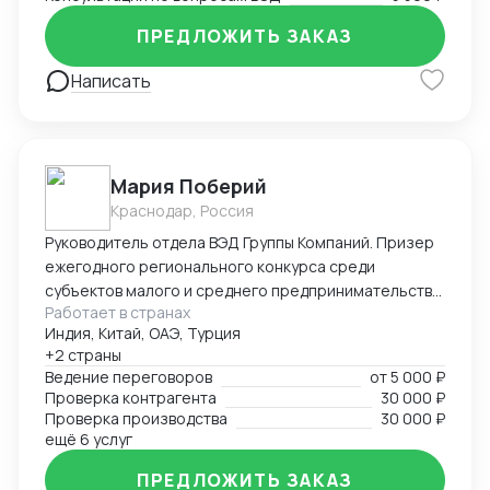
ПРЕДЛОЖИТЬ ЗАКАЗ
Написать
Мария Поберий
Краснодар, Россия
Руководитель отдела ВЭД Группы Компаний. Призер
ежегодного регионального конкурса среди
субъектов малого и среднего предпринимательства
Работает в странах
«Экспортер года» в Краснодарском крае. 17 лет в
Индия, Китай, ОАЭ, Турция
импорте, экспорте, белом ВЭД. Более 25 000 часов
+2 страны
успешных переговоров онлайн и офлайн, устных и
Ведение переговоров
от
5 000 ₽
письменных с поставщиками и потенциальными
Проверка контрагента
30 000 ₽
Покупателями на английском языке. В портфеле
Проверка производства
30 000 ₽
опыт успешных переговоров с крупнейшими
ещё 6 услуг
заводами бытовой техники Китая, Турции на уровне
ПРЕДЛОЖИТЬ ЗАКАЗ
первых лиц: AUX, Hisence, Haier, Changhong, MBO,