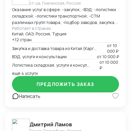
ст-ца. Гиагинская, Россия
Оказание услуг в сфере: -закупок; -ВЭД; -логистики
складской; -логистики транспортной; -СТМ
различных групп товара; -подбор заводов, закупка и
Работает в странах
доставка товара из Китая (КАРГО и Белый ввоз)
Китай, ОАЭ, Россия, Турция
Страны с которыми работаю по сей день: Европа,
+12 стран
США, ОАЭ, Турция, Китай, СНГ
от
10
Закупка и доставка товара из Китая (Карго и белый ввоз), услуги и консультации
000 ₽
ВЭД, услуги и консультации
от
10 000 ₽
от
10 000
Логистика складская, услуги и консультации
₽
ещё 4 услуги
ПРЕДЛОЖИТЬ ЗАКАЗ
Написать
Дмитрий Ламов
Санкт-Петербург, Россия