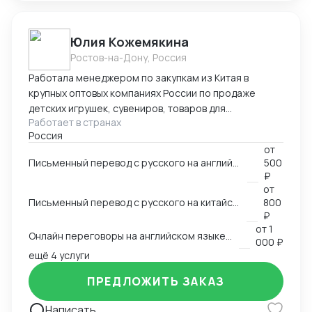
Юлия Кожемякина
Ростов-на-Дону, Россия
Работала менеджером по закупкам из Китая в
крупных оптовых компаниях России по продаже
детских игрушек, сувениров, товаров для
Работает в странах
праздников,подарочной упаковки, садовой мебели и
Россия
других категорий более 8 лет. Знаю все стадии
от
процесса закупки из Китая: -поиск поставщиков,
Письменный перевод с русского на английский язык и наоборот на любую заданную тему
500
сравнение, отбор выгодных условий -проведение
₽
переговоров с поставщиками (английский язык B2,
от
китайский язык B1), -работа с дизайнерами по
Письменный перевод с русского на китайский язык и наоборот на любую заданную тему
800
вопросу упаковки и самого товара, -размещение
₽
от
1
заказа в Китае (оформление контракта, приложения
Онлайн переговоры на английском языке с иностранным контрагентом
000 ₽
на оплату), -доставка и проверка образов из Китая,
ещё 4 услуги
-инспекции (онлайн и оффлайн), -организация
доставки товара из Китая (карго и "в белую"),
ПРЕДЛОЖИТЬ ЗАКАЗ
-оформление таможенных документов (инвойс,
упаковочный,спецификация), -планирование
Написать