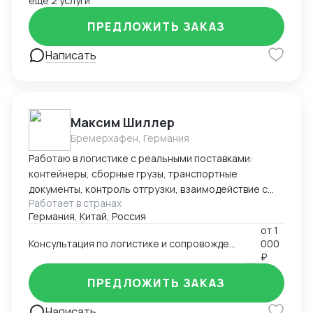
ещё 2 услуги
ПРЕДЛОЖИТЬ ЗАКАЗ
Написать
Максим Шиллер
Бремерхафен, Германия
Работаю в логистике с реальными поставками:
контейнеры, сборные грузы, транспортные
документы, контроль отгрузки, взаимодействие с
Работает в странах
агентами и перевозчиками. Специализируюсь на
Германия, Китай, Россия
логистике из Европы, умею быстро ориентироваться
от
1
в нестандартных ситуациях и держать процесс под
Консультация по логистике и сопровождению поставок (к примеру из Европы и Китая)
000
контролем. Работаю из Германии, открыт к
₽
удалённому сотрудничеству.
ПРЕДЛОЖИТЬ ЗАКАЗ
Написать