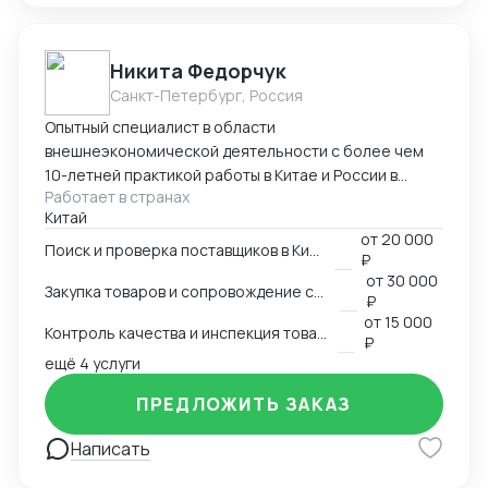
Никита Федорчук
Санкт-Петербург, Россия
Опытный специалист в области
внешнеэкономической деятельности с более чем
10-летней практикой работы в Китае и России в
Работает в странах
сфере ВЭД. Знаю китайский и английский языки на
Китай
профессиональном уровне, имею глубокую
от
20 000
экспертизу в закупках, логистике и международных
Поиск и проверка поставщиков в Китае
₽
расчетах. Организую полный цикл работы с Китаем:
от
30 000
Закупка товаров и сопровождение сделок
поиск и проверка поставщиков, переговоры,
₽
сопровождение контрактов, контроль качества
от
15 000
Контроль качества и инспекция товара
продукции, доставка и оплата поставщикам.
₽
ещё 4 услуги
Ключевые компетенции Поиск и проверка надежных
поставщиков в Китае Ведение переговоров на
ПРЕДЛОЖИТЬ ЗАКАЗ
китайском и английском языках Организация
закупок и международной логистики «под ключ»
Написать
Международные платежи и финансовое
сопровождение сделок