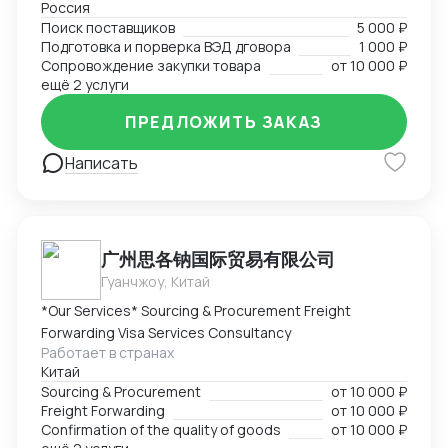
Россия
Поиск поставщиков в сфере запчастей, одежды,
Поиск поставщиков
5 000 ₽
товаров для дома и электронике. Поиск
Подготовка и порверка ВЭД дговора
1 000 ₽
поставщиков, подбор и проверка благонадежности
Сопровождение закупки товара
от
10 000 ₽
фабрик, подготовка договоров, ведение закупки на
ещё 2 услуги
всех этапах, подготовка товаросопроводительной
ПРЕДЛОЖИТЬ ЗАКАЗ
документации. Перевод на "белую" закупку и импорт
с минимальным удорожанием товара.
Написать
广州思各钠国际贸易有限公司
Гуанчжоу, Китай
*Our Services* Sourcing & Procurement Freight
Forwarding Visa Services Consultancy
Работает в странах
Китай
Sourcing & Procurement
от
10 000 ₽
Freight Forwarding
от
10 000 ₽
Confirmation of the quality of goods
от
10 000 ₽