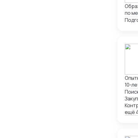
Обра
по ме
Опыт
10-ле
англи
Поиск
закуп
Заку
Китае
Контр
контр
ещё 4
комп
перег
межд