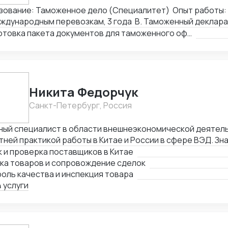
зование: Таможенное дело (Специалитет) Опыт работы:
ждународным перевозкам, 3 года B. Таможенный деклара
Подготовка пакета документов для таможенного оформления
Никита Федорчук
Санкт-Петербург, Россия
ный специалист в области внешнеэкономической деятель
тней практикой работы в Китае и России в сфере ВЭД. Зн
йский языки на профессиональном уровне, имею глубокую
 и проверка поставщиков в Китае
ках, логистике и международных расчетах. Организую по
пка товаров и сопровождение сделок
м: поиск и проверка поставщиков, переговоры, сопрово
оль качества и инспекция товара
оль качества продукции, доставка и оплата поставщика
 услуги
етенции Поиск и проверка надежных поставщиков в Кита
оворов на китайском и английском языках Организация з
ународной логистики «под ключ» Международные платеж