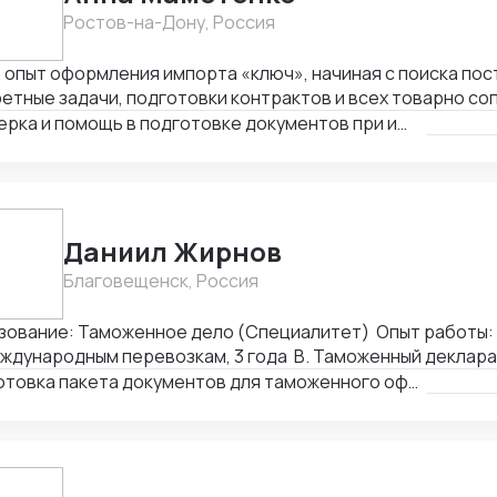
Ростов-на-Дону, Россия
 опыт оформления импорта «ключ», начиная с поиска пос
етные задачи, подготовки контрактов и всех товарно с
шительных документов, составления логистических схем
Проверка и помощь в подготовке документов при импорте
ром кодов тнвэд, описанием товара и его таможенным о
Даниил Жирнов
Благовещенск, Россия
зование: Таможенное дело (Специалитет) Опыт работы:
ждународным перевозкам, 3 года B. Таможенный деклара
Подготовка пакета документов для таможенного оформления