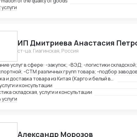
rmation of the quality of goods
 услуги
ИП Дмитриева Анастасия Петр
ст-ца. Гиагинская, Россия
ние услуг в сфере: -закупок; -ВЭД; -логистики складской
портной; -СТМ различных групп товара; -подбор заводов,
вка товара из Китая (КАРГО и Белый ввоз) Страны с кот
Закупка и доставка товара из Китая (Карго и белый ввоз), услуги и консультации
ень: Европа, США, ОАЭ, Турция, Китай, СНГ
услуги и консультации
тика складская, услуги и консультации
 услуги
Александр Морозов