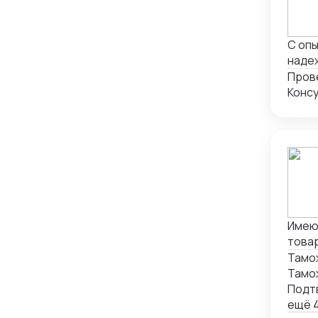
С опы
надеж
качес
Пров
ресур
Конс
дости
Имею 
това
руко
Тамо
Парал
Тамо
офор
Подт
с нул
ещё 4