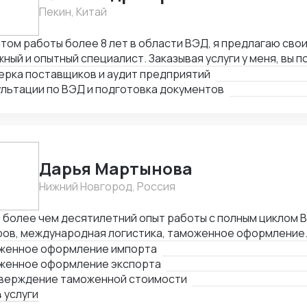
Пекин, Китай
том работы более 8 лет в области ВЭД, я предлагаю свои
ный и опытный специалист. Заказывая услуги у меня, вы 
тва и надежности поставщиков, снижение рисков и экон
ерка поставщиков и аудит предприятий
сов. Я уверен, что мои знания, опыт и профессионализм 
ультации по ВЭД и подготовка документов
чь успеха в вашем бизнесе.
Дарья Мартынова
Нижний Новгород, Россия
более чем десятилетний опыт работы с полным циклом В
ров, международная логистика, таможенное оформление
водящую позицию начальника отдела ВЭД в биохимическо
женное оформление импорта
лельно веду проекты в качестве консультанта по ВЭД и
женное оформление экспорта
млению. Успешный опыт организации процессов таможе
верждение таможенной стоимости
я, оптимизации существующих цепочек поставок, автома
 услуги