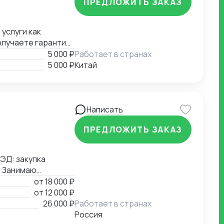
ПРЕДЛОЖИТЬ ЗАКАЗ
 услуги как
получаете гарантию
омию времени и
5 000 ₽
Работает в странах
помогут вам
5 000 ₽
Китай
Написать
ПРЕДЛОЖИТЬ ЗАКАЗ
ЭД: закупка
. Занимаю
м холдинге.
от
18 000 ₽
 таможенному
от
12 000 ₽
нного оформления
26 000 ₽
Работает в странах
тизации бизнес-
Россия