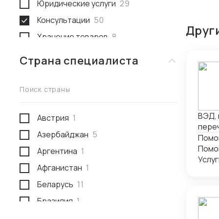
Юридические услуги
29
Консультации
50
Друг
Хранение товаров
8
Поиск товара и поставщика
259
Страна специалиста
Доставка пассажирами
1
Проведение переговоров
56
Поиск страны
Сотрудники за границей
9
ВЭД, 
Австрия
1
Разработка и производство
23
переч
Азербайджан
5
Проверка поставщика
41
офор
Помощ
торго
Помо
Аргентина
1
Участие в выставках
50
на им
Афганистан
1
Анализ рынка
34
Беларусь
11
Консалтинг по интеллектуальной
5
собственности
Бразилия
1
Международное право
1
Германия
1