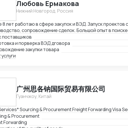
Любовь Ермакова
Нижний Новгород, Россия
 8 лет работаю в сфере закупок и ВЭД. Запуск проектов с
водство, сопровождение сделок. Большой опыт в поиске
вщиков из Китая по ТЗ заказчика. Поиск поставщиков в с
к поставщиков
ы, товаров для дома и электронике. Поиск поставщиков,
отовка и порверка ВЭД дговора
рка благонадежности фабрик, подготовка договоров, ве
овождение закупки товара
 этапах, подготовка товаросопроводительной документа
 услуги
ю" закупку и импорт с минимальным удорожанием товара
广州思各钠国际贸易有限公司
Гуанчжоу, Китай
*Our Services* Sourcing
ing & Procurement
ht Forwarding