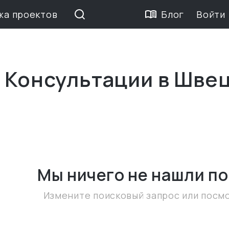
жа проектов
Блог
Войти
е Консультации в Шве
Мы ничего не нашли
по
Измените поисковый запрос или посм