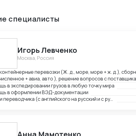
ие специалисты
Игорь Левченко
Москва, Россия
контейнерные перевозки (Ж. д., море, море + ж. д.), сбор
исленное + авиа, авто ), решение вопросов с поставщик
млении документов. Имею 15 летний опыт работы в сфер
ь в экспедировании грузов в любую точку мира
вых компаниях и компаниях-экспедиторах. Работал с дес
щь в оформлении ВЭД-документации
порт, так и на экспорт.
Услуги переводчика (с английского на русский и с русского на английский)
Анна Мамотенко