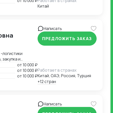
от
10 000 ₽
Работает в странах
Китай
Написать
овна
ПРЕДЛОЖИТЬ ЗАКАЗ
; -логистики
 закупка и
орыми работаю по
от
10 000 ₽
Работает в странах
от
10 000 ₽
Китай, ОАЭ, Россия, Турция
от
10 000 ₽
+12 стран
Написать