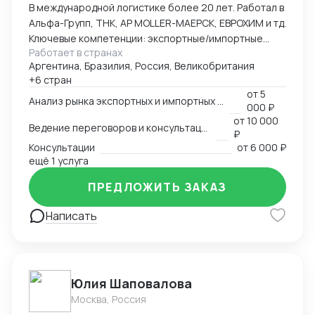
В международной логистике более 20 лет. Работал в
Альфа-Групп, ТНК, АР MOLLER-МАЕРСК, ЕВРОХИМ и тд.
Ключевые компетенции: экспортные/импортные
Работает в странах
контейнерные перевозки, перевозки наливных и
Аргентина, Бразилия, Россия, Великобритания
сыпучих грузов (в т.ч. морские - судовыми партиями),
+6 стран
перевозки негабаритных и сверхгабаритных грузов,
от
5
рефрижераторных грузов
Анализ рынка экспортных и импортных перевозок
000 ₽
от
10 000
Ведение переговоров и консультаций
₽
Консультации
от
6 000 ₽
ещё 1 услуга
ПРЕДЛОЖИТЬ ЗАКАЗ
Написать
Юлия Шаповалова
Москва, Россия