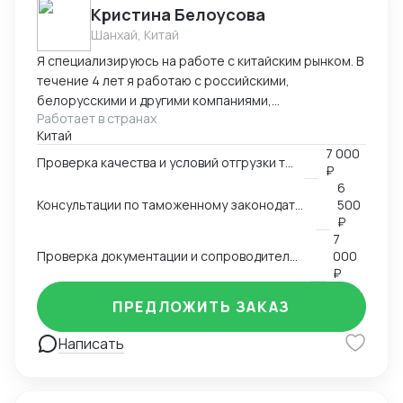
Кристина Белоусова
Шанхай, Китай
Я специализируюсь на работе с китайским рынком. В
течение 4 лет я работаю с российскими,
белорусскими и другими компаниями,
Работает в странах
занимающимися импортом и экспортом различных
Китай
товаров, включая товары потребления, электронику,
7 000
текстиль, автомобильные запчасти и другие. Могу
Проверка качества и условий отгрузки товара
₽
помочь вам найти необходимые товары и надежных
6
поставщиков, разобраться в требованиях таможни,
Консультации по таможенному законодательству и процедурам ВЭД
500
правильно заполнять декларации,
₽
классифицировать товары и обеспечивать
7
Проверка документации и сопроводительных документов
000
соответствие всей необходимой документации. Мой
₽
опыт работы в разных сферах позволяет мне
применять свои знания и навыки в различных
ПРЕДЛОЖИТЬ ЗАКАЗ
бизнес-сценариях и обеспечивать высокое
качество услуг для клиентов.
Написать