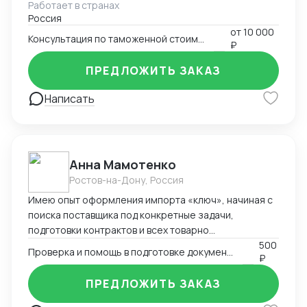
Работает в странах
товаров, таможенной стоимости. Подготовка
Россия
документов для декларирования товаров, работа с
от
10 000
Таможенными представителями. Большой опыт по
Консультация по таможенной стоимости
₽
доказыванию заявленной таможенной стоимости.
ПРЕДЛОЖИТЬ ЗАКАЗ
Написать
Анна Мамотенко
Ростов-на-Дону, Россия
Имею опыт оформления импорта «ключ», начиная с
поиска поставщика под конкретные задачи,
подготовки контрактов и всех товарно
сопроводительных и разрешительных документов,
500
Проверка и помощь в подготовке документов при импорте
₽
составления логистических схем и заканчивая
побором кодов тнвэд, описанием товара и его
ПРЕДЛОЖИТЬ ЗАКАЗ
таможенным оформлением