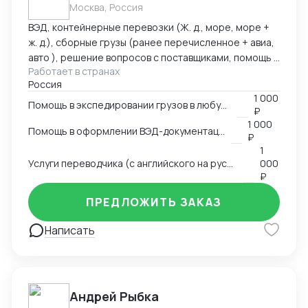
Москва, Россия
ВЭД, контейнерные перевозки (Ж. д., море, море +
ж. д.), сборные грузы (ранее перечисленное + авиа,
авто ), решение вопросов с поставщиками, помощь в
Работает в странах
оформлении документов. Имею 15 летний опыт
Россия
работы в сфере ВЭД. Работал в торговых компаниях
1 000
и компаниях-экспедиторах. Работал с десятками
Помощь в экспедировании грузов в любую точку мира
₽
стран: как на импорт, так и на экспорт.
1 000
Помощь в оформлении ВЭД-документации
₽
1
Услуги переводчика (с английского на русский и с русского на английский)
000
₽
ПРЕДЛОЖИТЬ ЗАКАЗ
Написать
Андрей Рыбка