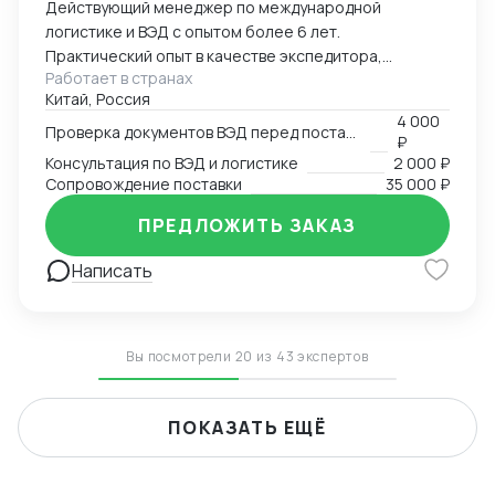
Действующий менеджер по международной
логистике и ВЭД с опытом более 6 лет.
Практический опыт в качестве экспедитора,
Работает в странах
менеджера ВЭД в компании-импортере. Помогу с
Китай, Россия
консультацией по перевозкам генеральных и
4 000
сборных грузов из Китая разными видами
Проверка документов ВЭД перед поставкой
₽
транспорта (море, жд, авто, авиа), проверю и
Консультация по ВЭД и логистике
2 000 ₽
подготовлю товаросопроводительные документы на
Сопровождение поставки
35 000 ₽
наличие ошибок, контракты с отправителем, а также
ПРЕДЛОЖИТЬ ЗАКАЗ
все необходимые дополнительные соглашения к
ним, консультация в подборе кодов ТН ВЭД,
Написать
расчетам пошлин и таможенных платежей при
импорте.
Вы посмотрели 20 из 43 экспертов
ПОКАЗАТЬ ЕЩЁ