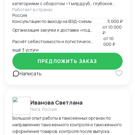
категориями с оборотом >1 млрд руб., глубокое
Работает в странах
понимание коммерческой стороны закупок.
Россия
Ключевые компетенции: — Организация полного
Консультации по выходу на ВЭД-схемы
5 000 ₽
цикла ВЭД «под ключ»: от поиска поставщика до
от
10 000
Организация закупки и доставки «под ключ»
доставки на склад клиента — Работа с китайскими
₽
поставщиками: переговоры, контроль качества,
от
10
Расчёт себестоимости и логистической схемы
оплата — Таможенное оформление, подбор
000 ₽
сертификации, подготовка документов —
ещё 3 услуги
Международная логистика: поиск брокеров, расчёт
ПРЕДЛОЖИТЬ ЗАКАЗ
маршрутов, мониторинг цен — Расчёт
себестоимости и контроль маржинальности сделок
Написать
— Опыт поставок в условиях санкционных
ограничений, умение выстраивать альтернативные
цепочки — Самостоятельное ведение сделок,
удалённая работа, полная автономность
Иванова Светлана
Чита, Россия
Большой опыт работы в таможенных органах по
направлению таможенного контроля и таможенного
оформления товаров, контроля после выпуска