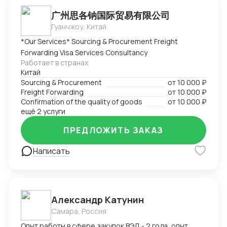
广州思各钠国际贸易有限公司
Гуанчжоу, Китай
*Our Services* Sourcing & Procurement Freight
Forwarding Visa Services Consultancy
Работает в странах
Китай
Sourcing & Procurement
от
10 000 ₽
Freight Forwarding
от
10 000 ₽
Confirmation of the quality of goods
от
10 000 ₽
ещё 2 услуги
ПРЕДЛОЖИТЬ ЗАКАЗ
Написать
Александр Катунин
Самара, Россия
Опыт работы в сфере закупок ВЭД - 2 года, опыт