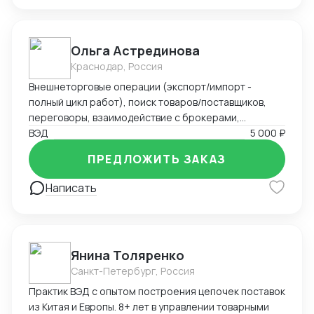
Ольга Астрединова
Краснодар, Россия
Внешнеторговые операции (экспорт/импорт -
полный цикл работ), поиск товаров/поставщиков,
переговоры, взаимодействие с брокерами,
экспедиторами, сертифицирующими
ВЭД
5 000 ₽
организациями; логистика, расчет затрат и входной
ПРЕДЛОЖИТЬ ЗАКАЗ
цены; начальная бухгалтерия, переводы устные и
письменные; участие в выставках, конференциях.
Написать
Опыт организации ВЭД «с нуля», опыт
взаимодействия с гос.структурами, топ
менеджерами, зарубежными компаниями (включая
ведение переговоров от лица компании). Опыт
Янина Толяренко
командировок (Россия и зарубежье) CRM, Bitrix24,
Санкт-Петербург, Россия
ИИ, Miscrosoft office, 1С Предприятие, офисная
техника; английский (свободно); немецкий
Практик ВЭД с опытом построения цепочек поставок
(начальный уровень)
из Китая и Европы. 8+ лет в управлении товарными