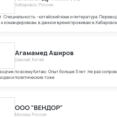
ие урегулировать конфликты интересов. ✅ Поиск постав
Хабаровск, Россия
 соответствии с Вашим запросом. Цена варьируется от количества
.
т. Специальность - китайский язык и литература. Перев
 к командировкам, в данное время проживаю в Хабаровск
ые переводы, а также к долгосрочному сотрудничеству.
Агамамед Аширов
Шанхай, Китай
одчик по всему Китаю. Опыт больше 3 лет. Не раз сопро
водах и политические тоже
ООО "ВЕНДОР"
Москва, Россия