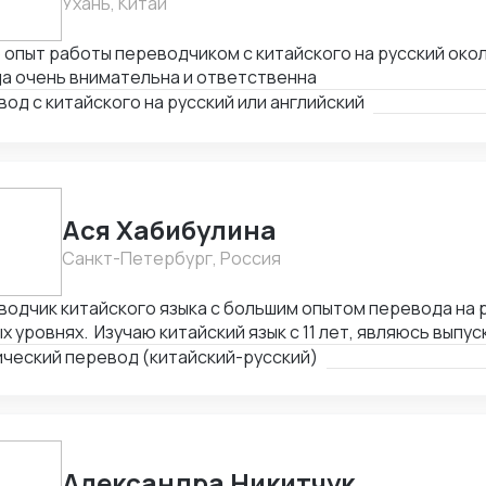
Ухань, Китай
опыт работы переводчиком с китайского на русский окол
а очень внимательна и ответственна
од с китайского на русский или английский
Ася Хабибулина
Санкт-Петербург, Россия
одчик китайского языка с большим опытом перевода на 
х уровнях. Изучаю китайский язык с 11 лет, являюсь выпу
ведения Восточного Института ДВГУ. Шесть лет прожила
ический перевод (китайский-русский)
истратуре и работая переводчиком как индивидуально, та
ских компаниях. Имею опыт работы в больших междунаро
домлена о правилах этикета и профессиональной этике 
перечисленное дало мне стабильную языковую базу, по
о схватывать и запоминать новый вокабуляр, а также гл
Александра Никитчук