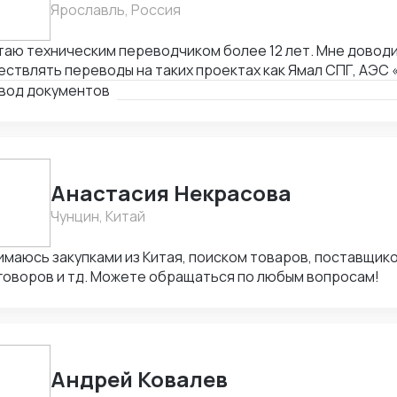
Ярославль, Россия
таю техническим переводчиком более 12 лет. Мне довод
ствлять переводы на таких проектах как Ямал СПГ, АЭС 
х промышленных и оборонных проектах на территории Рос
вод документов
елами
Анастасия Некрасова
Чунцин, Китай
имаюсь закупками из Китая, поиском товаров, поставщик
говоров и тд. Можете обращаться по любым вопросам!
Андрей Ковалев