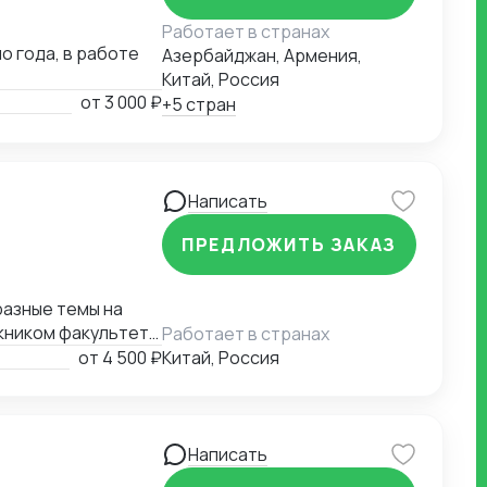
Работает в странах
о года, в работе
Азербайджан, Армения,
Китай, Россия
от
3 000 ₽
+5 стран
Написать
ПРЕДЛОЖИТЬ ЗАКАЗ
разные темы на
скником факультета
Работает в странах
 в Китае, обучаясь
от
4 500 ₽
Китай, Россия
к и в крупных
дных компаниях,
переводчика.
зволяющую очень
Написать
убокое знание