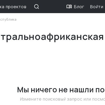
жа проектов
Блог
Войти
спублика
нтральноафриканская
Мы ничего не нашли
по
Измените поисковый запрос или посм