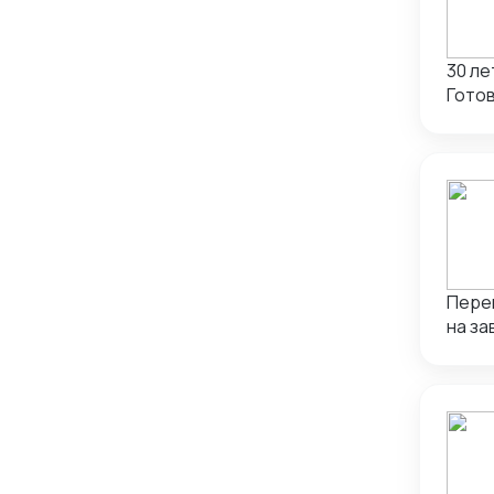
Умен
в Китае в
часов
30 ле
Готов
разов
Перев
на за