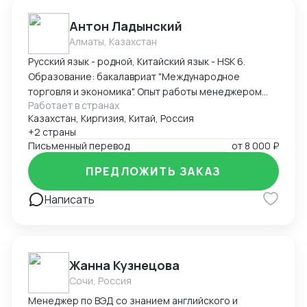
Антон Ладынский
Алматы, Казахстан
Русский язык - родной, Китайский язык - HSK 6.
Образование: бакалавриат "Международное
торговля и экономика". Опыт работы менеджером
Работает в странах
ВЭД - более 3 лет. Опыт работы экспорт с Китая в
Казахстан, Киргизия, Китай, Россия
Казахстан основного и вспомогательного
+2 страны
оборудования для металлургии, энергетики, нефте-
Письменный перевод
от
8 000 ₽
газовой отрасли и прочего. Также экспорт с
Казахстана в Китай сырьевых продукций, продуктов
ПРЕДЛОЖИТЬ ЗАКАЗ
цветной металлургии и прочее.
Написать
Жанна Кузнецова
Сочи, Россия
Менеджер по ВЭД со знанием английского и