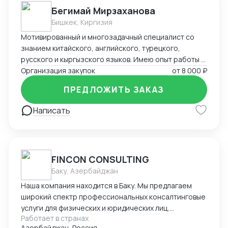
Бегимай Мирзаханова
Бишкек, Киргизия
Мотивированный и многозадачный специалист со
знанием китайского, английского, турецкого,
русского и кыргызского языков. Имею опыт работы в
сфере международных продаж, закупок и логистики.
Организация закупок
от
8 000 ₽
Быстро адаптируюсь в мультикультурной среде и
ПРЕДЛОЖИТЬ ЗАКАЗ
выстраиваю долгосрочные партнёрские отношения.
Надёжна, ответственна и стремлюсь к
Написать
профессиональному росту.
FINCON CONSULTING
Баку, Азербайджан
Наша компания находится в Баку. Мы предлагаем
широкий спектр профессиональных консалтинговые
услуги для физических и юридических лиц,
Работает в странах
предпринимателей и бизнесменов на территории
Азербайджан, Россия