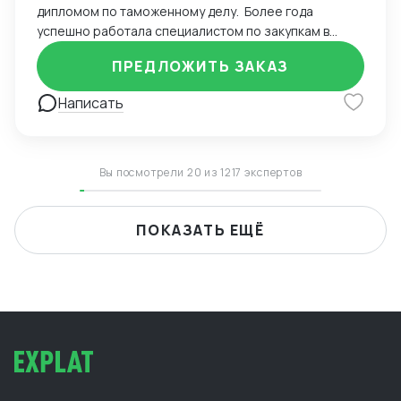
дипломом по таможенному делу. Более года
успешно работала специалистом по закупкам в
удаленном режиме, осуществляя сделки с
ПРЕДЛОЖИТЬ ЗАКАЗ
поставщиками из Китая и Европы. Уверенно владею
английским языком и Excel, что позволяет
Написать
эффективно управлять сделками. Управляла
проектами с помощью CRM-системы Bitrix,
обеспечивая высокий уровень координации. Вела
деловую переписку на иностранном языке и
Вы посмотрели 20 из 1217 экспертов
успешно согласовывала поставки для клиентов.
Оптимизировала процессы взаимодействия с
иностранными партнерами, сократив время
ПОКАЗАТЬ ЕЩЁ
согласования контрактов. Рассматриваю работу
удаленного формата, к командировкам готова. Буду
рада сотрудничеству!