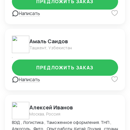
ПРЕДЛОЖИТЬ ЗАКАЗ
взаимодействия с китайскими поставщиками. Свою
работу я выполняю ответственно и качественно, с
Написать
учетом индивидуальных потребностей каждого
клиента.
Амаль Саидов
Ташкент, Узбекистан
.
ПРЕДЛОЖИТЬ ЗАКАЗ
Написать
Алексей Иванов
Москва, Россия
ВЭД , Логистика , Таможенное оформления. ТНП ,
Алкоголь , Фито . Опыт работы :Китай, Грузия , страны