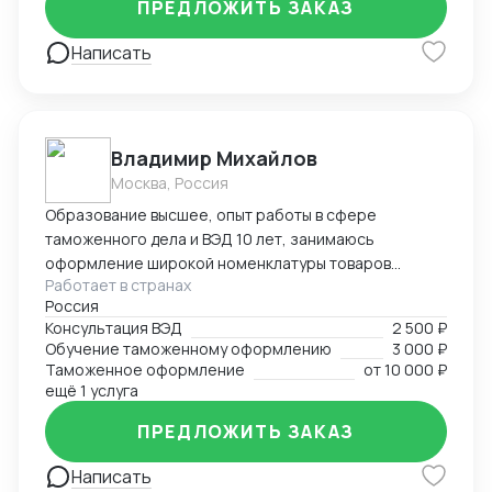
ПРЕДЛОЖИТЬ ЗАКАЗ
клиента.
Написать
Владимир Михайлов
Москва, Россия
Образование высшее, опыт работы в сфере
таможенного дела и ВЭД 10 лет, занимаюсь
оформление широкой номенклатуры товаров
Работает в странах
(полный цикл ТО), консультированием,
Россия
организацией международных перевозок,
Консультация ВЭД
2 500 ₽
организацией всех операционных процессов
Обучение таможенному оформлению
3 000 ₽
связанных с импортно-экспортной деятельностью в
Таможенное оформление
от
10 000 ₽
организациях. Свободно владею английским языком.
ещё 1 услуга
Также выполню прочие интересные проекты.
ПРЕДЛОЖИТЬ ЗАКАЗ
Написать