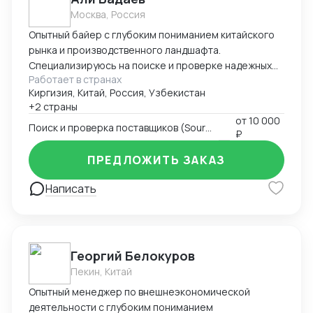
Москва, Россия
Опытный байер с глубоким пониманием китайского
рынка и производственного ландшафта.
Специализируюсь на поиске и проверке надежных
Работает в странах
поставщиков, ведении переговоров и полном
Киргизия, Китай, Россия, Узбекистан
управлении цепочкой поставок от фабрики до
+2 страны
конечного склада. Эксперт в контроле качества и
от
10 000
снижении закупочных издержек. Поиск и проверка
Поиск и проверка поставщиков (Sourcing)
₽
поставщиков: Опыт работы с B2B-платформами
(Alibaba, 1688.com, Globalsources), проведение
ПРЕДЛОЖИТЬ ЗАКАЗ
фабричных аудитов, проверка юридической
Написать
документации. Ведение переговоров: Навыки
жестких переговоров о ценах, условиях оплаты (T/T,
LC), сроках производства (MOQ, Lead Time).
Управление заказами и логистикой: Полный
контроль заказа от размещения до отгрузки
Георгий Белокуров
(сопровождение заказа, отслеживание
Пекин, Китай
производства). Знание логистических процессов
Опытный менеджер по внешнеэкономической
(EXW, FOB, CIF), работа с форвардерами,
деятельности с глубоким пониманием
таможенное оформление. Контроль качества (QC):