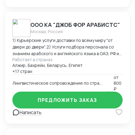
ООО КА "ДЖОБ ФОР АРАБИСТС"
Москва, Россия
1) Курьерские услуги доставки по всему миру "от
двери до двери". 2) Услуги подбора персонала со
знанием арабского и английского языка в ОАЭ, РФ и
Работает в странах
странах Ближнего Востока. 3) Услуги поиска бизнес-
Алжир, Бахрейн, Беларусь, Египет
партнеров на Ближнем Востоке 4) Услуги устного и
+17 стран
письменного перевода арабский-английский-
от
русский язык. 5) Организация и сопровождения
Лингвистическое сопровождение по странам Ближнего Востока и Северной Африки
800
бизнес-миссий и переговоров по странам Ближнего
₽
Востока и Северной Африки.
ПРЕДЛОЖИТЬ ЗАКАЗ
Написать