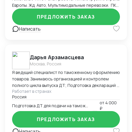
Европы. Жд, Авто, Мультимодальные перевозки. ПКТ
, ПЛП , Владивосток , Новороссийск , жд станции
ПРЕДЛОЖИТЬ ЗАКАЗ
Москвы, авто терминалы. Альта Софт, Такса , ЛК ФТС
. ТНВЭД , Инвойс, Спецификация , Упаковочный лист
Написать
Проверка торговых марок Контракты ВЭД
Транспортные договора Складские договора
Честный знак Опыт: начальник отдела ВЭД, старший
менеджер
Дарья Арзамасцева
Москва, Россия
Я ведущий специалист по таможенному оформлению
товаров. Занимаюсь организацией и контролем
полного цикла выпуска ДТ; Подготовка деклараций в
Работает в странах
режиме экспорта ,импорта, реэкспорта
Россия
лекарственных средств и медицинский изделий, так
от
4 000
же импорт медицинского оборудования,
Подготовка ДТ для подачи на таможню
₽
таможенная процедура - таможенный склад;
заполнение КДТ. Своевременное и качественное
ПРЕДЛОЖИТЬ ЗАКАЗ
составление ДТ с соблюдением таможенного
законодательства; Подбор кодов ТН ВЭД; Расчет
Написать