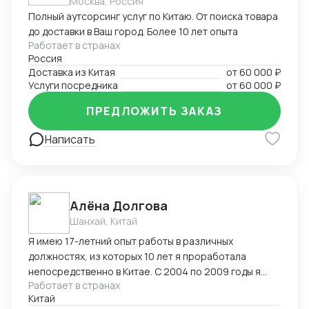
Москва, Россия
логистика под ключ ✅ Экспорт/импорт, оформление
Полный аутсорсинг услуг по Китаю. От поиска товара
документов, доставка в любую страну 📲 Готов
до доставки в Ваш город. Более 10 лет опыта
обсудить сотрудничество! Готов к сотрудничеству!
Работает в странах
Расскажите, что вы ищете — и я найду решение в
Россия
Китае.
Доставка из Китая
от
60 000 ₽
Услуги посредника
от
60 000 ₽
ПРЕДЛОЖИТЬ ЗАКАЗ
Написать
Алёна Долгова
Шанхай, Китай
Я имею 17-летний опыт работы в различных
должностях, из которых 10 лет я проработала
непосредственно в Китае. С 2004 по 2009 годы я
Работает в странах
работала переводчиком, региональным
Китай
представителем и специалистом по ВЭД в КНР, г.