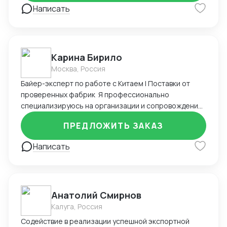
Написать
Карина Бирило
Москва, Россия
Байер-эксперт по работе с Китаем | Поставки от
проверенных фабрик Я профессионально
специализируюсь на организации и сопровождении
закупок в Китае. Мой многолетний опыт и экспертиза
ПРЕДЛОЖИТЬ ЗАКАЗ
позволяют клиентам избежать основных рисков и
значительно сэкономить ресурсы. Мои ключевые
Написать
направления работы: Поиск и верификация
поставщиков: Я не просто ищу фабрики по запросу,
а тщательно проверяю их на надежность:
производственные мощности, наличие
Анатолий Смирнов
сертификатов, репутацию на внутреннем рынке,
отзывы других клиентов. У меня есть обширная база
Калуга, Россия
уже проверенных контактов в различных отраслях
Содействие в реализации успешной экспортной