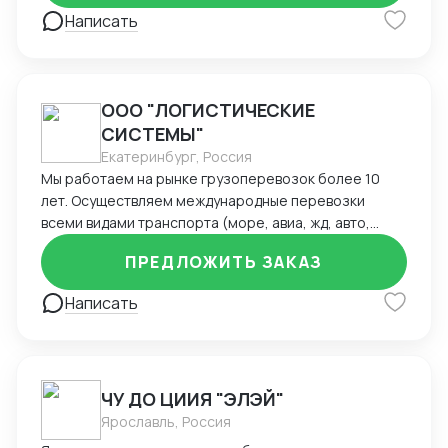
переговоры -решаем любые нестандартные задачи
Написать
на месте Моя ключевая компетенция — это глубокое
понимание китайского рынка, умение действовать
быстро и надёжно в интересах клиента.
ООО "ЛОГИСТИЧЕСКИЕ
СИСТЕМЫ"
Екатеринбург, Россия
Мы работаем на рынке грузоперевозок более 10
лет. Осуществляем международные перевозки
всеми видами транспорта (море, авиа, жд, авто,
сборные грузы) и внутрироссийские контейнерные
ПРЕДЛОЖИТЬ ЗАКАЗ
перевозки. У нас собственный контейнерный
терминал, парк – более 1000 контейнеров, более 60
Написать
собственных контейнеровозов, прицепов, площадки
для хранения грузов, а так же техника для
осуществления сложных перегрузов.
ЧУ ДО ЦИИЯ "ЭЛЭЙ"
Ярославль, Россия