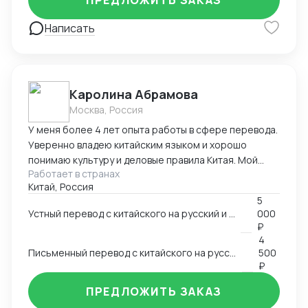
ПРЕДЛОЖИТЬ ЗАКАЗ
таможенными органами, составления ответов на
запросы таможенных органов, обосновывая
Написать
заявленную стоимость товара). Подбор кода ТН ВЭД
(расчет таможенных платежей и дорожных
расходов) Логистика (организация перевозок,
выбор транспортных компаний, Incoterms). Анализ
рынков (исследование рынков, оценка конкуренции).
Каролина Абрамова
Ведение документации (контракты, инвойсы,
Москва, Россия
сертификаты, разрешительные документы).
У меня более 4 лет опыта работы в сфере перевода.
Уверенно владею китайским языком и хорошо
понимаю культуру и деловые правила Китая. Мой
Работает в странах
опыт работы включает работу в разных областях,
Китай, Россия
ВЭД, маркетинг, даже химическая промышленность.
5
Я умею справляться с разными задачами и
Устный перевод с китайского на русский и с русского на китайский
000
гарантировать высокое качество перевода.
₽
4
Письменный перевод с китайского на русский и с русского на китайский
500
₽
ПРЕДЛОЖИТЬ ЗАКАЗ