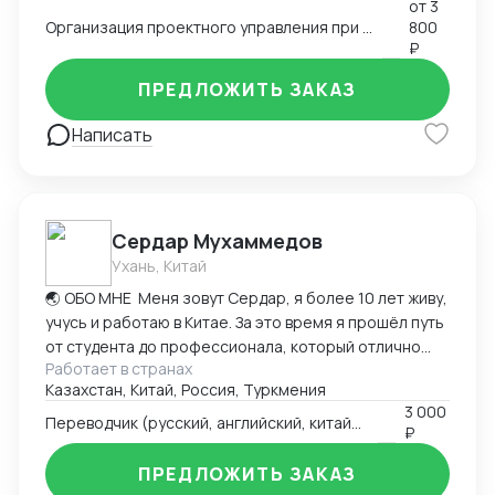
от
3
Организация маркетинговых исследований
Организация проектного управления при проработке зарубежных рынков сбыта
800
(формулировка целей и ТЗ, тендер,
₽
сопровождение).
ПРЕДЛОЖИТЬ ЗАКАЗ
Написать
Сердар Мухаммедов
Ухань, Китай
🌏 ОБО МНЕ Меня зовут Сердар, я более 10 лет живу,
учусь и работаю в Китае. За это время я прошёл путь
от студента до профессионала, который отлично
Работает в странах
ориентируется в китайском рынке, знает, как
Казахстан, Китай, Россия, Туркмения
работают фабрики, логистика и бизнес-процессы
3 000
изнутри. ⠀ Свободно владею четырьмя языками: 🇷🇺
Переводчик (русский, английский, китайский языки)
₽
Русский | 🇨🇳 Китайский | 🇬🇧 Английский | 🇹🇲
Туркменский ⠀ Я помогаю людям и компаниям
ПРЕДЛОЖИТЬ ЗАКАЗ
находить любые товары, оборудование или