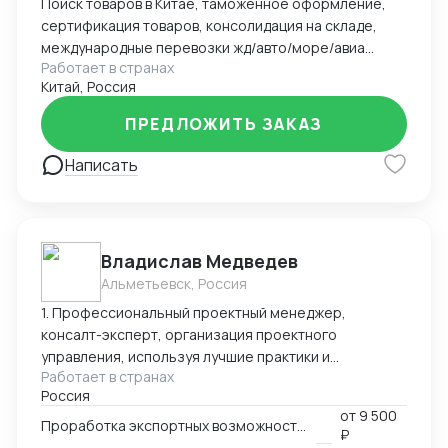
Поиск товаров в Китае, таможенное оформление,
сертификация товаров, консолидация на складе,
международные перевозки жд/авто/море/авиа
Работает в странах
(основное направление Китай-РФ), работа с
Китай, Россия
честным знаком
ПРЕДЛОЖИТЬ ЗАКАЗ
Написать
Владислав Медведев
Альметьевск, Россия
1. Профессиональный проектный менеджер,
консалт-эксперт, организация проектного
управления, используя лучшие практики и
Работает в странах
зарубежный опыт. 2. Эксперт в области таможенного
Россия
законодательства и внешне-экономической
от
9 500
деятельности, 3. Эксперт в вопросах
Проработка экспортных возможностей
₽
ценообразования, экономики сделок, оценки ТЭО. 4.