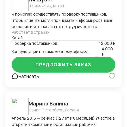
Шэньчжэнь, Китай
Я помогаю осуществлять проверку поставщиков,
чтобы клиенты могли принимать информированные
решения и устанавливать сотрудничество с
Работает в странах
надежными и квалифицированными партнерами.
Китай
Произвожу тщательный анализ рынка и имею
Проверка поставщиков
12 000 ₽
прочные связи с местными поставщиками и
4 000
Консультации по таможенному оформлению
таможенными органами. Я глубоко понимаю
₽
требования и сложности, с которыми сталкиваются
предприниматели и компании, осуществляющие
ПРЕДЛОЖИТЬ ЗАКАЗ
международную торговлю. Я также готова
Написать
предоставить свои услуги на любом
географическом объекте в Китае.
Марина Ванина
Санкт-Петербург, Россия
Апрель 2013 — сейчас (12 лет и 8 месяцев) Участие в
открытии компании и организации рабочих