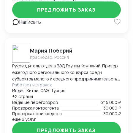
ПРЕДЛОЖИТЬ ЗАКАЗ
Написать
Мария Поберий
Краснодар, Россия
Руководитель отдела ВЭД Группы Компаний. Призер
ежегодного регионального конкурса среди
субъектов малого и среднего предпринимательства
Работает в странах
«Экспортер года» в Краснодарском крае. 17 лет в
Индия, Китай, ОАЭ, Турция
импорте, экспорте, белом ВЭД. Более 25 000 часов
+2 страны
успешных переговоров онлайн и офлайн, устных и
Ведение переговоров
от
5 000 ₽
письменных с поставщиками и потенциальными
Проверка контрагента
30 000 ₽
Покупателями на английском языке. В портфеле
Проверка производства
30 000 ₽
опыт успешных переговоров с крупнейшими
ещё 6 услуг
заводами бытовой техники Китая, Турции на уровне
ПРЕДЛОЖИТЬ ЗАКАЗ
первых лиц: AUX, Hisence, Haier, Changhong, MBO,