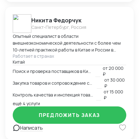
Никита Федорчук
Санкт-Петербург, Россия
Опытный специалист в области
внешнеэкономической деятельности с более чем
10-летней практикой работы в Китае и России в
Работает в странах
сфере ВЭД. Знаю китайский и английский языки на
Китай
профессиональном уровне, имею глубокую
от
20 000
экспертизу в закупках, логистике и международных
Поиск и проверка поставщиков в Китае
₽
расчетах. Организую полный цикл работы с Китаем:
от
30 000
Закупка товаров и сопровождение сделок
поиск и проверка поставщиков, переговоры,
₽
сопровождение контрактов, контроль качества
от
15 000
Контроль качества и инспекция товара
продукции, доставка и оплата поставщикам.
₽
ещё 4 услуги
Ключевые компетенции Поиск и проверка надежных
поставщиков в Китае Ведение переговоров на
ПРЕДЛОЖИТЬ ЗАКАЗ
китайском и английском языках Организация
закупок и международной логистики «под ключ»
Написать
Международные платежи и финансовое
сопровождение сделок