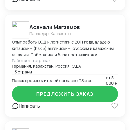
командировок в Китай "под ключ" (подбор
поставщиков, план поездки : самолеты, поезда,
гостиницы в Китае, логистика по Китаю, встречи с
поставщиками), -сопровождение в командировках в
Асанали Магзамов
качестве переводчика
Павлодар, Казахстан
Опыт работы ВЭД и логистики с 2011 года, владею
китайским (hsk 5) английским, русским и казахским
языками. Собственная база поставщиков и
Работает в странах
инспекторов для контроля качества. Опыт ведения
Германия, Казахстан, Россия, США
переговоров для получения оптимальных условий.
+3 страны
от
5
Поиск производителей согласно ТЗ и согласование условий поставки
000 ₽
ПРЕДЛОЖИТЬ ЗАКАЗ
Написать