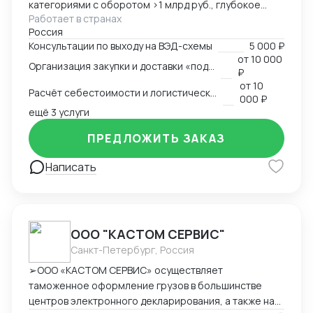
категориями с оборотом >1 млрд руб., глубокое
Работает в странах
понимание коммерческой стороны закупок.
Россия
Ключевые компетенции: — Организация полного
Консультации по выходу на ВЭД-схемы
5 000 ₽
цикла ВЭД «под ключ»: от поиска поставщика до
от
10 000
Организация закупки и доставки «под ключ»
доставки на склад клиента — Работа с китайскими
₽
поставщиками: переговоры, контроль качества,
от
10
Расчёт себестоимости и логистической схемы
оплата — Таможенное оформление, подбор
000 ₽
сертификации, подготовка документов —
ещё 3 услуги
Международная логистика: поиск брокеров, расчёт
ПРЕДЛОЖИТЬ ЗАКАЗ
маршрутов, мониторинг цен — Расчёт
себестоимости и контроль маржинальности сделок
Написать
— Опыт поставок в условиях санкционных
ограничений, умение выстраивать альтернативные
цепочки — Самостоятельное ведение сделок,
удалённая работа, полная автономность
ООО "КАСТОМ СЕРВИС"
Санкт-Петербург, Россия
➢ООО «КАСТОМ СЕРВИС» осуществляет
таможенное оформление грузов в большинстве
центров электронного декларирования, а также на