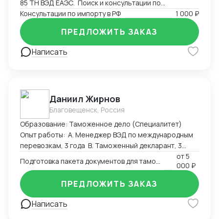
85 ТН ВЭД ЕАЭС. Поиск и консультации по
разрешительным документам, необходимым для
Консультации по импорту в РФ
1 000 ₽
экспорта или импорта на территорию РФ.
ПРЕДЛОЖИТЬ ЗАКАЗ
Написать
Даниил Жирнов
Благовещенск, Россия
Образование: Таможенное дело (Специалитет)
Опыт работы: А. Менеджер ВЭД по международным
перевозкам, 3 года B. Таможенный декларант, 3
месяца
от
5
Подготовка пакета документов для таможенного оформления
000 ₽
ПРЕДЛОЖИТЬ ЗАКАЗ
Написать