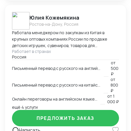
Юлия Кожемякина
Ростов-на-Дону, Россия
Работала менеджером по закупкам из Китая в
крупных оптовых компаниях России по продаже
детских игрушек, сувениров, товаров для
Работает в странах
праздников,подарочной упаковки, садовой мебели и
Россия
других категорий более 8 лет. Знаю все стадии
от
процесса закупки из Китая: -поиск поставщиков,
Письменный перевод с русского на английский язык и наоборот на любую заданную тему
500
сравнение, отбор выгодных условий -проведение
₽
переговоров с поставщиками (английский язык B2,
от
китайский язык B1), -работа с дизайнерами по
Письменный перевод с русского на китайский язык и наоборот на любую заданную тему
800
вопросу упаковки и самого товара, -размещение
₽
от
1
заказа в Китае (оформление контракта, приложения
Онлайн переговоры на английском языке с иностранным контрагентом
000 ₽
на оплату), -доставка и проверка образов из Китая,
ещё 4 услуги
-инспекции (онлайн и оффлайн), -организация
доставки товара из Китая (карго и "в белую"),
ПРЕДЛОЖИТЬ ЗАКАЗ
-оформление таможенных документов (инвойс,
упаковочный,спецификация), -планирование
Написать