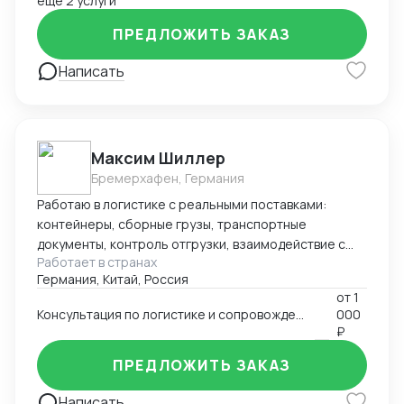
ещё 2 услуги
ПРЕДЛОЖИТЬ ЗАКАЗ
Написать
Максим Шиллер
Бремерхафен, Германия
Работаю в логистике с реальными поставками:
контейнеры, сборные грузы, транспортные
документы, контроль отгрузки, взаимодействие с
Работает в странах
агентами и перевозчиками. Специализируюсь на
Германия, Китай, Россия
логистике из Европы, умею быстро ориентироваться
от
1
в нестандартных ситуациях и держать процесс под
Консультация по логистике и сопровождению поставок (к примеру из Европы и Китая)
000
контролем. Работаю из Германии, открыт к
₽
удалённому сотрудничеству.
ПРЕДЛОЖИТЬ ЗАКАЗ
Написать