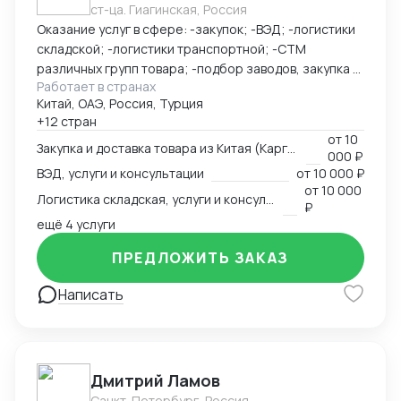
ст-ца. Гиагинская, Россия
Оказание услуг в сфере: -закупок; -ВЭД; -логистики
складской; -логистики транспортной; -СТМ
различных групп товара; -подбор заводов, закупка и
Работает в странах
доставка товара из Китая (КАРГО и Белый ввоз)
Китай, ОАЭ, Россия, Турция
Страны с которыми работаю по сей день: Европа,
+12 стран
США, ОАЭ, Турция, Китай, СНГ
от
10
Закупка и доставка товара из Китая (Карго и белый ввоз), услуги и консультации
000 ₽
ВЭД, услуги и консультации
от
10 000 ₽
от
10 000
Логистика складская, услуги и консультации
₽
ещё 4 услуги
ПРЕДЛОЖИТЬ ЗАКАЗ
Написать
Дмитрий Ламов
Санкт-Петербург, Россия