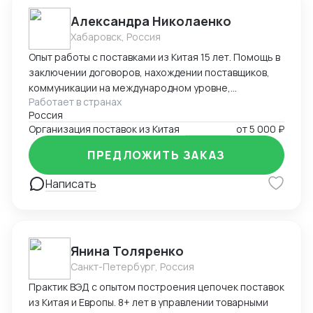
Александра Николаенко
Хабаровск, Россия
Опыт работы с поставками из Китая 15 лет. Помощь в
заключении договоров, нахождении поставщиков,
коммуникации на международном уровне,
Работает в странах
понимание рынка, хорошие связи в Китае. Помощь в
Россия
организации Доставки. Склады в разных городах
Организация поставок из Китая
от
5 000 ₽
Китая ( Гуанчжоу, суйфеньхе, фуюань) , проверенные
китайские посредники. ЗАВОЗ груза через Москву ,
ПРЕДЛОЖИТЬ ЗАКАЗ
Владивосток, Уссурийск.
Написать
Янина Толяренко
Санкт-Петербург, Россия
Практик ВЭД с опытом построения цепочек поставок
из Китая и Европы. 8+ лет в управлении товарными