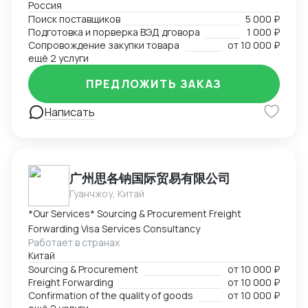
Россия
Поиск поставщиков в сфере запчастей, одежды,
Поиск поставщиков
5 000 ₽
товаров для дома и электронике. Поиск
Подготовка и порверка ВЭД дговора
1 000 ₽
поставщиков, подбор и проверка благонадежности
Сопровождение закупки товара
от
10 000 ₽
фабрик, подготовка договоров, ведение закупки на
ещё 2 услуги
всех этапах, подготовка товаросопроводительной
ПРЕДЛОЖИТЬ ЗАКАЗ
документации. Перевод на "белую" закупку и импорт
с минимальным удорожанием товара.
Написать
广州思各钠国际贸易有限公司
Гуанчжоу, Китай
*Our Services* Sourcing & Procurement Freight
Forwarding Visa Services Consultancy
Работает в странах
Китай
Sourcing & Procurement
от
10 000 ₽
Freight Forwarding
от
10 000 ₽
Confirmation of the quality of goods
от
10 000 ₽